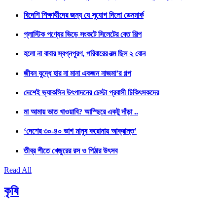
বিদেশি শিক্ষার্থীদের জন্য যে সুযোগ দিলো ডেনমার্ক
প্লাস্টিক পণ্যের ভিড়ে সংকটে সিলেটের বেত শিল্প
হলো না বাবার স্বপ্নপূরণ, পরিবারের রত্ম ছিল ২ বোন
জীবন যুদ্ধে হার না মানা একজন নাজমা’র গল্প
দেশেই ভ্যাকসিন উৎপাদনের চেস্টা প্রবাসী চিকিৎসকদের
মা আমায় ভাত খাওয়াবি? আস্ছিরে একটু দাঁড়া ..
‘দেশের ৩০-৪০ ভাগ মানুষ করোনায় আক্রান্ত’
তীব্র শীতে খেজুরের রস ও পিঠার উৎসব
Read All
কৃষি