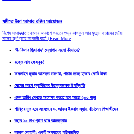
ষষ্ঠীতে উমা আসার রঙিন আয়োজন
বিশেষ সংবাদদাতা: বাংলার আকাশে শরতের শুভ্র কাশফুল আর মৃদুমন্দ বাতাসের ছোঁয়া
মানেই দুর্গাপূজার আগমনী বার্তা।
Read More
‘ইনকিলাব জিন্দাবাদ’ স্লোগান এলো কীভাবে?
রক্তে লাল ফেসবুক!
অনলাইন জুয়ায় আসক্ত তরুণরা, পাচার হচ্ছে হাজার কোটি টাকা
দেশের লবণে প্লাস্টিকের উদ্বেগজনক উপস্থিতি
এমন তারিখ দেখতে অপেক্ষা করতে হবে আরো ২০০ বছর
শান্তির দূত হয়ে এসেছেন ড. জাফর ইকবাল স্যার, বাঁচালেন শিক্ষার্থীদের
বছরে ১০ লাখ প্রাণ ঝরে আত্মহত্যায়
কামাল লোহানী: একটি অধ্যায়ের পরিসমাপ্তি