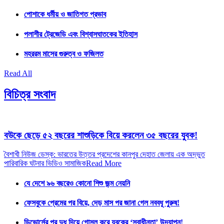
পোশাকে ধর্মীয় ও জাতিগত প্রভাব
পলাশীর ট্রেজেডি এবং বিশ্বাসঘাতকের ইতিহাস
মহররম মাসের গুরুত্ব ও ফজিলত
Read All
বিচিত্র সংবাদ
বউকে ছেড়ে ৫২ বছরের শাশুড়িকে বিয়ে করলেন ৩৫ বছরের যুবক!
বৈশাখী নিউজ ডেস্ক: ভারতের উত্তর প্রদেশের কানপুর দেহাত জেলায় এক অদ্ভুত
পারিবারিক ঘটনার ভিডিও সামাজিক
Read More
যে দেশে ৯৬ বছরেও কোনো শিশু জন্ম নেয়নি
ফেসবুকে প্রেমের পর বিয়ে, দেড় মাস পর জানা গেল নববধূ পুরুষ!
ডিভোর্সের পর দুধ দিয়ে গোসল করে যুবকের ‘স্বাধীনতা’ উদযাপন!