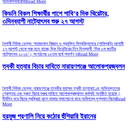
অভিবাসনবিরোধী
Read More
কিডনি বিকল শিক্ষার্থীর পাশে শাবি’র দিক থিয়েটার,
৩দিনব্যাপী নাট্যোৎসব শুরু ২৭ আগস্ট
বৈশাখী নিউজ ডেস্ক: শাহজালাল বিজ্ঞান ও প্রযুক্তি বিশ্ববিদ্যালয়ে (শাবিপ্রবি) আগামী
২৭ আগস্ট থেকে শুরু হতে যাচ্ছে দিক থিয়েটারের তিন দিনব্যাপী ‘দিক ৮ম জাতীয়
নাট্যোৎসব ২০২৬’। সংগঠনের ২৮তম বর্ষে পদার্পণ ও
Read More
ত্বকী হত্যার বিচার দাবিতে নারায়ণগঞ্জে আলোকপ্রজ্বলন
বৈশাখী নিউজ ডেস্ক: নারায়ণগঞ্জে তানভীর মুহাম্মদ ত্বকী হত্যাকাণ্ডে অভিযুক্তদের
গ্রেপ্তার এবং দ্রুত বিচার শুরুর দাবিতে আলোকপ্রজ্বালন কর্মসূচি অনুষ্ঠিত হয়েছে।
দীর্ঘদিন ধরে বিচার প্রক্রিয়া ঝুলে থাকার সমালোচনা করে অবিলম্বে দৃশ্যমান বিচার
Read
More
হরমুজ প্রণালি নিয়ে কঠোর হুঁশিয়ারি ইরানের