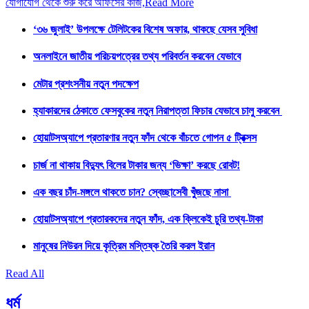
যোগাযোগ থেকে শুরু করে অফিসের কাজ,
Read More
‘৩৬ জুলাই’ উপলক্ষে টেলিটকের বিশেষ অফার, থাকছে যেসব সুবিধা
অনলাইনে জাতীয় পরিচয়পত্রের তথ্য পরিবর্তন করবেন যেভাবে
মেটার প্রশংসনীয় নতুন পদক্ষেপ
হ্যাকারদের ঠেকাতে ফেসবুকের নতুন নিরাপত্তা ফিচার যেভাবে চালু করবেন
হোয়াটসঅ্যাপে প্রতারণার নতুন ফাঁদ থেকে বাঁচতে গোপন ৫ ট্রিক্সস
চার্জ না থাকায় বিদ্যুৎ বিলের টাকার জন্য ‘ভিক্ষা’ করছে রোবট!
এক বছর চাঁদ-মঙ্গলে থাকতে চান? স্বেচ্ছাসেবী খুঁজছে নাসা
হোয়াটসঅ্যাপে প্রতারকদের নতুন ফাঁদ, এক ক্লিকেই চুরি তথ্য-টাকা
মানুষের নিউরন দিয়ে কৃত্রিম মস্তিষ্ক তৈরি করল ইরান
Read All
ধর্ম