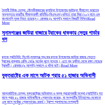
বৈশাখী নিউজ ডেস্ক: মৌলভীবাজারের কুলাউড়া উপজেলার মুরইছড়া সীমান্তে ভারতের
অভ্যন্তরে ভারতীয় সীমান্তরক্ষী বাহিনীর (বিএসএফ) গুলিতে তারা মিয়া (২০) নামে এক
বাংলাদেশি যুবক নিহত হয়েছেন। রোববার (৯ আগস্ট) সকালে বিষয়টি নিশ্চিত
Read
More
সুনামগঞ্জের জাউয়া বাজারে ট্রাকের ধাক্কায় সেতুর গার্ডার
ধস
ছাতক প্রতিনিধি: সি‌লেট-সুনামগঞ্জ সড়‌কের ছাতক উপজেলার জাউয়া বাজার সেতুতে
ট্রাকের ধাক্কায় রেলিং ভেঙে অর্ধেক ঝুলে পড়েছে। এতে বড় দুর্ঘটনা থেকে রক্ষা পেয়ে‌ছে
ট্রাকটি। রোববার (৯ আগস্ট) সকালে এ ঘটনা ঘটে।
Read More
যুক্তরাষ্ট্রে এক মাসে আটক প্রায় ৫১ হাজার অভিবাসী
আন্তর্জাতিক ডেস্ক: যুক্তরাষ্ট্রের অভিবাসন ও শুল্ক প্রয়োগকারী সংস্থা (আইসিই) গত
মাসে প্রায় ৫১ হাজার অভিবাসীকে গ্রেফতার করেছে, যা সংস্থাটির ইতিহাসের যেকোনো
এক মাসে সর্বোচ্চ গ্রেফতারের রেকর্ড। ট্রাম্প প্রশাসনের দেশব্যাপী