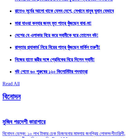
রাতেও সূর্যের আলো থাকে যেসব দেশে, সেখানে মানুষ ঘুমান যেভাবে
মারা যাওয়া কন্যার জন্য মৃত পাত্র খুঁজছেন বাবা-মা!
দেশের যে এলাকায় বিয়ে করে স্বামীকে ঘরে তোলেন বউ!
রাস্তায় প্ল্যাকার্ড নিয়ে বিয়ের পাত্র খুঁজছেন মার্কিন তরুণী!
নিজের হাতে স্ত্রীর সঙ্গে প্রেমিকের বিয়ে দিলেন স্বামী!
বউ পেতে ৬০ পুরুষের ১২০ কিলোমিটার পদযাত্রা
Read All
বিনোদন
মুজিব পরদেশী কারাগারে
বিনোদন ডেস্ক: ১০ লাখ টাকার চেক ডিজঅনার মামলায় জনপ্রিয় লোকসংগীতশিল্পী,