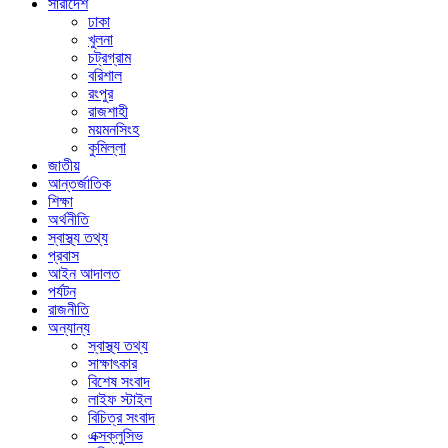
সারাদেশ
ঢাকা
খুলনা
চট্রগ্রাম
বরিশাল
রংপুর
রাজশাহী
ময়মনসিংহ
কুমিল্লা
জাতীয়
আন্তর্জাতিক
শিক্ষা
অর্থনীতি
স্বাস্থ্য তথ্য
প্রবাস
আইন আদালত
পর্যটন
রাজনীতি
অন্যান্য
স্বাস্থ্য তথ্য
সাক্ষাৎকার
বিশেষ সংবাদ
লাইফ স্টাইল
বিচিত্র সংবাদ
এক্সক্লুসিভ