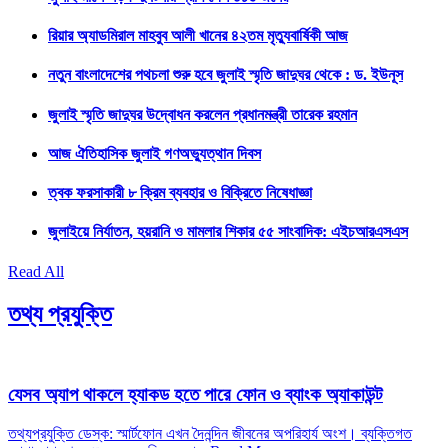
রিয়ার অ্যাডমিরাল মাহবুব আলী খানের ৪২তম মৃত্যুবার্ষিকী আজ
নতুন বাংলাদেশের পথচলা শুরু হবে জুলাই স্মৃতি জাদুঘর থেকে : ড. ইউনূস
জুলাই স্মৃতি জাদুঘর উদ্বোধন করলেন প্রধানমন্ত্রী তারেক রহমান
আজ ঐতিহাসিক জুলাই গণঅভ্যুত্থান দিবস
ত্বক ফরসাকারী ৮ ক্রিম ব্যবহার ও বিক্রিতে নিষেধাজ্ঞা
জুলাইয়ে নির্যাতন, হয়রানি ও মামলার শিকার ৫৫ সাংবাদিক: এইচআরএসএস
Read All
তথ্য প্রযুক্তি
যেসব অ্যাপ থাকলে হ্যাকড হতে পারে ফোন ও ব্যাংক অ্যাকাউন্ট
তথ্যপ্রযুক্তি ডেস্ক: স্মার্টফোন এখন দৈনন্দিন জীবনের অপরিহার্য অংশ। ব্যক্তিগত