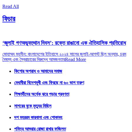
Read All
ফিচার
‘জুলাই গণঅভ্যুত্থান দিবস’: রক্তে রাঙানো এক ঐতিহাসিক প্রতিরোধ
মোহাম্মদ মহসীন: বাংলাদেশের ইতিহাসে ২০২৪ সালের জুলাই-আগস্ট ছিল অন্যায়, চরম
বৈষম্য এবং স্বৈরাচারের বিরুদ্ধে আমজনতার
Read More
কিশোর অপরাধ ও আমাদের সমাজ
মেধাবীরা বিদেশমুখী এবং ফিরছে না ৬০ ভাগ তরুণ
শিক্ষার্থীদের অর্ধেক ঝরে পড়ার প্রবণতা
সাগরের বুকে মৃত্যুর মিছিল
দশ মহররম কারবালা এবং শোকাবহ
পবিত্র আশুরার রোজা রাখার ফজিলত