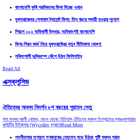
বাংলাদেশি কৃষি শ্রমিকদের ভিসা দিচ্ছে ওমান
যুক্তরাজ্যের গ্লোবাল ট্যালেন্ট ভিসা: তিন বছরে স্থায়ী হওয়ার সুযোগ
গ্রিসে ২০২ অভিবাসী উদ্ধার, অধিকাংশই বাংলাদেশি
ভিসা-গ্রিন কার্ড নিয়ে যুক্তরাষ্ট্রের নতুন নীতিমালা ঘোষণা
শক্তিশালী ভূমিকম্পে কেঁপে উঠল ফিলিপাইন
Read All
এক্সক্লুসিভ
ঐতিহ্যের অনন্য নিদর্শন ৮শ বছরের পুরাতন সেতু
শাহ মনসুর আলী নোমান, লন্ডন থেকে: ইতিহাস ঐতিহ্যে সমৃদ্ধ ইংল্যান্ডের ল্যাঙ্কাশায়ার
কাউন্টির উইকলার (Wycoller )গ্রামে
Read More
পত্নীতলায় তৃণমূলে গণমানুষের নেতৃত্বে গড়ে উঠছে পুষ্টি সমৃদ্ধ গ্রাম