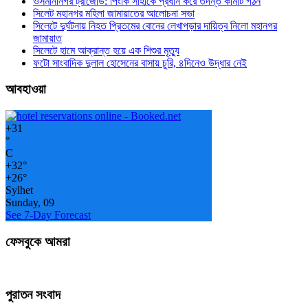
ওসমানীনগর ট্রাজেডি: পিংকি সাহাকে প্রধান করে তদন্ত কমিটি গঠন
সিলেট মহানগর মহিলা জামায়াতের আলোচনা সভা
সিলেটে দুর্ঘটনায় নিহত প্রিতমের বোনের লেখাপড়ার দায়িত্ব নিলো মহানগর
জামায়াত
সিলেটে হামে আক্রান্ত হয়ে এক শিশুর মৃত্যু
ফটো সাংবাদিক দুলাল হোসেনের বাসায় চুরি, ৪দিনেও উদ্ধার নেই
আবহাওয়া
+
31
°
C
+
32°
+
26°
Sylhet
Sunday, 09
See 7-Day Forecast
ফেসবুকে আমরা
পুরাতন সংবাদ