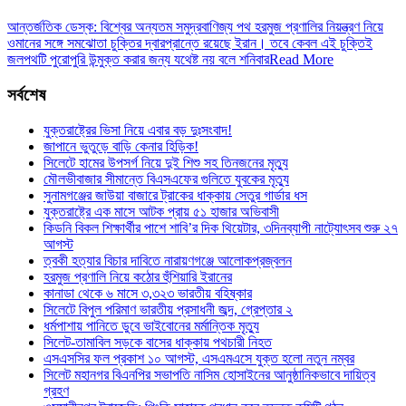
আন্তর্জতিক ডেস্ক: বিশ্বের অন্যতম সমুদ্রবাণিজ্য পথ হরমুজ প্রণালির নিয়ন্ত্রণ নিয়ে
ওমানের সঙ্গে সমঝোতা চুক্তির দ্বারপ্রান্তে রয়েছে ইরান। তবে কেবল এই চুক্তিই
জলপথটি পুরোপুরি উন্মুক্ত করার জন্য যথেষ্ট নয় বলে শনিবার
Read More
সর্বশেষ
যুক্তরাষ্ট্রের ভিসা নিয়ে এবার বড় দুঃসংবাদ!
জাপানে ভুতুড়ে বাড়ি কেনার হিড়িক!
সিলেটে হামের উপসর্গ নিয়ে দুই শিশু সহ তিনজনের মৃত্যু
মৌলভীবাজার সীমান্তে বিএসএফের গুলিতে যুবকের ‍মৃত্যু
সুনামগঞ্জের জাউয়া বাজারে ট্রাকের ধাক্কায় সেতুর গার্ডার ধস
যুক্তরাষ্ট্রে এক মাসে আটক প্রায় ৫১ হাজার অভিবাসী
কিডনি বিকল শিক্ষার্থীর পাশে শাবি’র দিক থিয়েটার, ৩দিনব্যাপী নাট্যোৎসব শুরু ২৭
আগস্ট
ত্বকী হত্যার বিচার দাবিতে নারায়ণগঞ্জে আলোকপ্রজ্বলন
হরমুজ প্রণালি নিয়ে কঠোর হুঁশিয়ারি ইরানের
কানাডা থেকে ৬ মাসে ৩,৩২৩ ভারতীয় বহিষ্কার
সিলেটে বিপুল পরিমাণ ভারতীয় প্রসাধনী জব্দ, গ্রেপ্তার ২
ধর্মপাশায় পানিতে ডুবে ভাইবোনের মর্মান্তিক মৃত্যু
সিলেট-তামাবিল সড়কে বাসের ধাক্কায় পথচারী নিহত
এসএসসির ফল প্রকাশ ১০ আগস্ট, এসএমএসে যুক্ত হলো নতুন নম্বর
সিলেট মহানগর বিএনপির সভাপতি নাসিম হোসাইনের আনুষ্ঠানিকভাবে দায়িত্ব
গ্রহণ