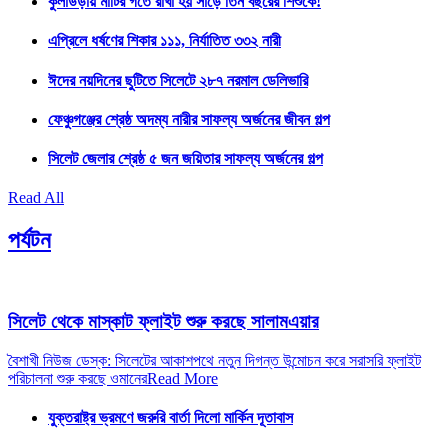
কুলাউড়ায় মাটির গর্তে রাখা হয় সাড়ে তিন বছরের শিশুকে!
এপ্রিলে ধর্ষণের শিকার ১১১, নির্যাতিত ৩৩২ নারী
ঈদের নয়দিনের ছুটিতে সিলেটে ২৮৭ নরমাল ডেলিভারি
ফেঞ্চুগঞ্জের শ্রেষ্ঠ অদম্য নারীর সাফল্য অর্জনের জীবন গল্প
সিলেট জেলার শ্রেষ্ঠ ৫ জন জয়িতার সাফল্য অর্জনের গল্প
Read All
পর্যটন
সিলেট থেকে মাস্কাট ফ্লাইট শুরু করছে সালামএয়ার
বৈশাখী নিউজ ডেস্ক: সিলেটের আকাশপথে নতুন দিগন্ত উন্মোচন করে সরাসরি ফ্লাইট
পরিচালনা শুরু করছে ওমানের
Read More
যুক্তরাষ্ট্র ভ্রমণে জরুরি বার্তা দিলো মার্কিন দূতাবাস