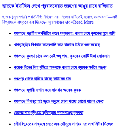
ছাতকে ইউটিউব দেখে প্রবাসফেরত তরুণের আঙুর চাষে বাজিমাত
ছাতক (সুনামগঞ্জ) প্রতিনিধি: ‘বিদেশ নয়, নিজের মাটিতেই রয়েছে সম্ভাবনা’—এই
বিশ্বাসকে বাস্তবে রূপ দিয়েছেন সুনামগঞ্জের ছাতক
Read More
পঞ্চগড়ে গ্রামীণ অর্থনীতির নতুন সম্ভাবনা: বাদাম চাষে কৃষকের মুখে হাসি
খাগড়াছড়ির বিখ্যাত আম্রপালি আম বাজারে উঠতে শুরু করেছে
পঞ্চগড়ে কুমড়া চাষে ফল নেই শুধু গাছ, কৃষকের কোটি টাকা লোকসান
কয়েক দিনের টানা বৃষ্টিতে পঞ্চগড়ে বাদাম চাষে ব্যাপক ক্ষতির শঙ্কা
পঞ্চগড় থেকে হারিয়ে যাচ্ছে কাউনের চাষ
পঞ্চগড়ে সুপারী বাগান করে লাভবান অনেক কৃষক
পঞ্চগড়ে দিগন্ত মাঠ জুড়ে সবুজে দোল খাচ্ছে বোরো ধানের ক্ষেত
তেলের দাম বৃদ্ধিতে দুশ্চিন্তায় সুনামগঞ্জের কৃষকরা
সৌরবিদ্যুতের মাধ্যমে সেচ: এক মৌসুমে সাশ্রয় ৭৫ লাখ লিটার ডিজেল