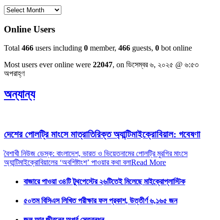
পুরাতন
সংবাদ
Online Users
Total
466
users including
0
member,
466
guests,
0
bot online
Most users ever online were
22047
, on ডিসেম্বর ৬, ২০২৫ @ ৬:৫৩
অপরাহ্ণ
অন্যান্য
দেশের পোলট্রি মাংসে মাত্রাতিরিক্ত অ্যান্টিমাইক্রোবিয়াল: গবেষণা
বৈশাখী নিউজ ডেস্ক: বাংলাদেশ, ভারত ও ভিয়েতনামের পোলট্রি মুরগির মাংসে
অ্যান্টিমাইক্রোবিয়ালের ‘অবশিষ্টাংশ’ পাওয়ার কথা বলা
Read More
বাজারে পাওয়া ৩৪টি টুথপেস্টের ২৬টিতেই মিলেছে মাইক্রোপ্লাস্টিক
৫০তম বিসিএস লিখিত পরীক্ষার ফল প্রকাশ, উত্তীর্ণ ৬,১৬৫ জন
জল আর জীবনের অপূর্ব সেতুবন্ধন