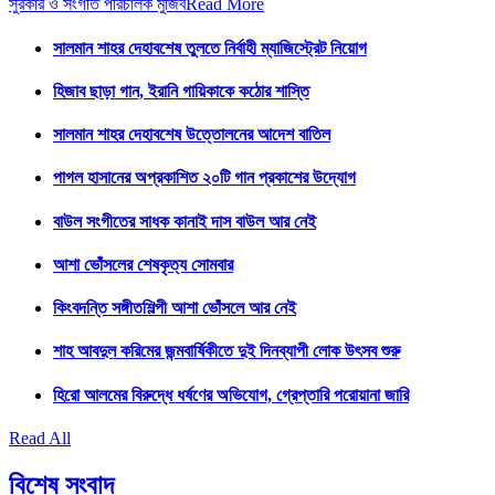
সুরকার ও সংগীত পরিচালক মুজিব
Read More
সালমান শাহর দেহাবশেষ তুলতে নির্বাহী ম্যাজিস্ট্রেট নিয়োগ
হিজাব ছাড়া গান, ইরানি গায়িকাকে কঠোর শাস্তি
সালমান শাহর দেহাবশেষ উত্তোলনের আদেশ বাতিল
পাগল হাসানের অপ্রকাশিত ২০টি গান প্রকাশের উদ্যোগ
বাউল সংগীতের সাধক কানাই দাস বাউল আর নেই
আশা ভোঁসলের শেষকৃত্য সোমবার
কিংবদন্তি সঙ্গীতশিল্পী আশা ভোঁসলে আর নেই
শাহ আবদুল করিমের জন্মবার্ষিকীতে দুই দিনব্যাপী লোক উৎসব শুরু
হিরো আলমের বিরুদ্ধে ধর্ষণের অভিযোগ, গ্রেপ্তারি পরোয়ানা জারি
Read All
বিশেষ সংবাদ