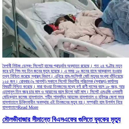
বৈশাখী নিউজ ডেস্ক: সিলেটে হামের প্রাদুর্ভাব অব্যাহত রয়েছে। গত ২৪ ঘণ্টায় নতুন
করে দুই শিশু সহ তিন জনের মৃত্যু হয়েছে। এ সময় ১৮ জনের হামে আক্রান্ত হওয়ার
তথ্য নিশ্চিত করেছে স্বাস্থ্য বিভাগ। এনিয়ে হাম-সংশ্লিষ্ট মোট মৃত্যুর সংখ্যা দাঁড়িয়েছে
১২৫ জন। রোববার (৯ আগস্ট) সকালে সিলেট বিভাগীয় পরিচালক (স্বাস্থ্য) কার্যালয়
বিষয়টি নিশ্চিত করেছে। মারা যাওয়া তিনজনের মধ্যে বর্ণা রাণী দাসের বয়স ১৮ বছর, আর
এহসানুল তিন বছর চার মাস ও আয়ানের বয়স ছিলো আট মাস। সিলেট এমএজি ওসমানী
মেডিক্যাল কলেজ হাসপাতাল, শহীদ শামসুদ্দিন আহমেদ হাসপাতাল ও হবিগঞ্জ জেলা সদর
হাসপাতালে চিকিৎসাধীন অবস্থায় এই তিনজনের মৃত্যু হয়। সম্প্রতি হাম উপর্সগ নিয়ে
হাসপাতালে
Read More
মৌলভীবাজার সীমান্তে বিএসএফের গুলিতে যুবকের ‍মৃত্যু