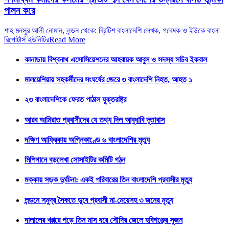
পালন করে
শাহ মনসুর আলী নোমান, লন্ডন থেকে: ব্রিটিশ বাংলাদেশি লেখক, গবেষক ও ইউকে বাংলা
রিপোর্টার্স ইউনিটির
Read More
কানাডায় বিশ্বনাথ এসোসিয়েশনের আহবায়ক আবুল ও সদস্য সচিব ইকবাল
মালয়েশিয়ায় সহকর্মীদের সংঘর্ষের জেরে ৩ বাংলাদেশি নিহত, আহত ১
২৩ বাংলাদেশিকে ফেরত পাঠাল যুক্তরাষ্ট্র
আরব আমিরাত প্রবাসীদের যে তথ্য দিল আবুধাবি দূতাবাস
দক্ষিণ আফ্রিকায় অগ্নিকাণ্ডে ৬ বাংলাদেশির মৃত্যু
মিশিগানে বড়লেখা সোসাইটির কমিটি গঠন
মক্কায় সড়ক দুর্ঘটনা: একই পরিবারের তিন বাংলাদেশি প্রবাসীর মৃত্যু
লন্ডনে সমুদ্র সৈকতে ডুবে প্রবাসী মা-মেয়েসহ ৩ জনের মৃত্যু
দালালের খপ্পরে পড়ে তিন মাস ধরে সৌদির জেলে হবিগঞ্জের সুজন