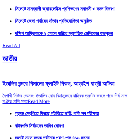
সিলেটে মাসব্যাপী অ্যাথলেটিক্স প্রশিক্ষণের সমাপনী ও সনদ বিতরণ
সিলেটে জেলা পর্যায়ের সাঁতার প্রতিযোগিতা অনুষ্ঠিত
দক্ষিণ আফ্রিকাকে ২ গোলে হারিয়ে স্বাগতিক মেক্সিকোর শুভসূচনা
Read All
জাতীয়
ইতালির বন্দরে বিমানের ফ্লাইট বিকল, আড়াইশ যাত্রী আটকা
বৈশাখী নিউজ ডেস্ক: ইতালির রোম বিমানবন্দরে যান্ত্রিক ত্রুটির কবলে পড়ে দীর্ঘ সাত
ঘণ্টার বেশি সময়
Read More
প্রথম শ্রেণিতে ফিরছে লটারিতে ভর্তি, বাকি সব পরীক্ষায়
রাষ্ট্রপতি নির্বাচনের তারিখ ঘোষণা
জুলাই মাসে সড়ক দুর্ঘটনায় প্রাণ গেল ৪১৬ জনের