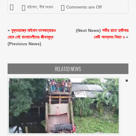
বরিশাল
,
শীর্ষ সংবাদ
Comments are Off
«
যুক্তরাজ্যে মাইনাস তাপমাত্রায়ও
(Next News)
গভীর রাতে দুর্ঘটনায়
থেমে নেই বাংলাদেশীদের জীবনযুদ্ধ
নেভী সদস্যসহ নিহত ৩
»
(Previous News)
RELATED NEWS