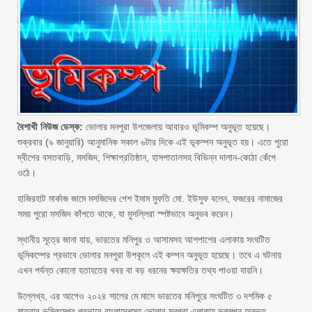
বৈশাখী নিউজ ডেস্ক:
ভোলার মনপুরা উপজেলায় আবারও ভূমিকম্প অনুভূত হয়েছে।
শুক্রবার (৯ জানুয়ারি) আনুমানিক সকাল ৬টার দিকে এই ভূকম্পন অনুভূত হয়। এতে পুরো
দ্বীপের বসতবাড়ি, মসজিদ, শিক্ষাপ্রতিষ্ঠান, হাসপাতালসহ বিভিন্ন দালান-কোঠা কেঁপে
ওঠে।
হাজিরহাট মার্কাজ জামে মসজিদের পেশ ইমাম মুফতি মো. ইউসুফ বলেন, ফজরের নামাজের
সময় পুরো মসজিদ কাঁপতে থাকে, যা মুসল্লিরা স্পষ্টভাবে অনুভব করেন।
স্থানীয় সূত্রে জানা যায়, ভারতের মনিপুর ও আসামসহ আশপাশের এলাকায় সংঘটিত
ভূমিকম্পের প্রভাবে ভোলার মনপুরা উপকূলে এই কম্পন অনুভূত হয়েছে। তবে এ ঘটনায়
এখন পর্যন্ত কোনো হতাহতের খবর বা বড় ধরনের ক্ষয়ক্ষতির তথ্য পাওয়া যায়নি।
উল্লেখ্য, এর আগেও ২০২৪ সালের মে মাসে ভারতের মনিপুরে সংঘটিত ৩ দশমিক ৫
মাত্রার ভূমিকম্পের প্রভাবে বাংলাদেশসহ ভোলার মনপুরা এলাকায় ভূকম্পন অনুভূত