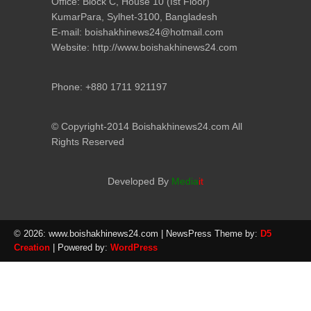
Office: Block C, House 10 (Ist Floor)
KumarPara, Sylhet-3100, Bangladesh
E-mail: boishakhinews24@hotmail.com
Website: http://www.boishakhinews24.com
Phone: +880 1711 921197
© Copyright-2014 Boishakhinews24.com All
Rights Reserved
Developed By
Media
it
© 2026: www.boishakhinews24.com
| NewsPress Theme by:
D5
Creation
| Powered by:
WordPress