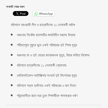
সংবাদটি শেয়ার করুন
WhatsApp
বরিশালে আওয়ামী লীগ ও ছাত্রলীগের ২১ নেতাকর্মী আটক
বরগুনায় নিখোঁজ ব্যবসায়ীর মাথাবিহীন মরদেহ উদ্ধার
শরীয়তপুরে পুকুরে ডুবে একই পরিবারের দুই শিশুর মৃত্যু
বরগুনায় মা ও দুই মেয়ের রহস্যজনক মৃত্যু, বিচার দাবিতে বিক্ষোভ
বরিশালে ছাত্রলীগের ১১ নেতাকর্মী গ্রেফতার
মোটরসাইকেল-অটোরিক্সার সংঘর্ষে দুই কিশোরের মৃত্যু
বরিশালে সড়ক দুর্ঘটনায় একই প‌রিবা‌রের ৩ জন নিহত
পটুয়াখালীতে রাতে ঘরে ঢুকে শিক্ষার্থীকে পালাক্রমে ধর্ষণ