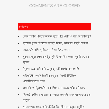
COMMENTS ARE CLOSED
সর্বশেষ
যেসব অ্যাপ থাকলে হ্যাকড হতে পারে ফোন ও ব্যাংক অ্যাকাউন্ট
ইতালির বন্দরে বিমানের ফ্লাইট বিকল, আড়াইশ যাত্রী আটকা
বাংলাদেশি কৃষি শ্রমিকদের ভিসা দিচ্ছে ওমান
যুক্তরাজ্যের গ্লোবাল ট্যালেন্ট ভিসা: তিন বছরে স্থায়ী হওয়ার
সুযোগ
গ্রিসে ২০২ অভিবাসী উদ্ধার, অধিকাংশই বাংলাদেশি
বাউলশিল্পী পেহলি ভৈরবীর মৃত্যুতে সিলেট মিউজিক
এসোসিয়েশনের শোক
ওসমানীনগর ট্রাজেডি: এক শিশুসহ ৬ জনের পরিচয় মিলেছে
সিলেটে দুর্ঘটনায় আহতদের দেখতে ওসমানী হাসপাতালে জামায়াত
নেতৃবৃন্দ
গোলাপগঞ্জে মাদক ও ইভটিজিং বিরোধী মানববন্ধন অনুষ্ঠিত