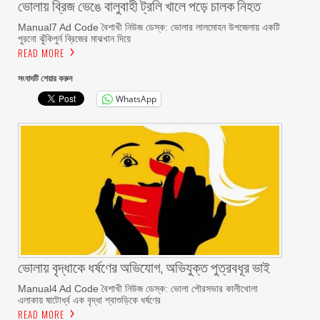
ভোলায় ব্রিজ ভেঙে বালুবাহী ট্রলি খালে পড়ে চালক নিহত
Manual7 Ad Code বৈশাখী নিউজ ডেস্ক: ভোলার লালমোহন উপজেলায় একটি
পুরনো ঝুঁকিপুর্ন ব্রিজের মাঝখান দিয়ে
READ MORE
সংবাদটি শেয়ার করুন
WhatsApp
ভোলায় বৃদ্ধাকে ধর্ষণের অভিযোগ, অভিযুক্ত পুত্রবধূর ভাই
Manual4 Ad Code বৈশাখী নিউজ ডেস্ক: ভোলা পৌরসভার কালীখোলা
এলাকায় ষাটোর্ধ্ব এক বৃদ্ধা শ্বাশুড়িকে ধর্ষণের
READ MORE