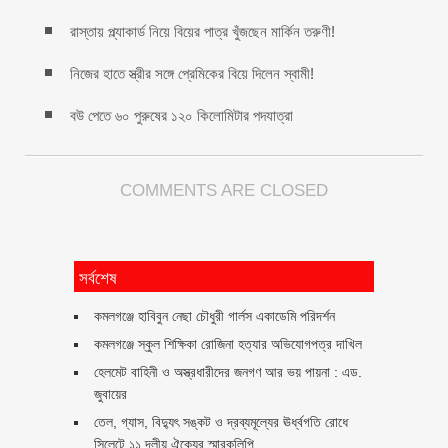
রাস্তায় প্ল্যাকার্ড নিয়ে বিয়ের পাত্র খুঁজছেন মার্কিন তরুণী!
নিজের হাতে স্ত্রীর সঙ্গে প্রেমিকের বিয়ে দিলেন স্বামী!
বউ পেতে ৬০ পুরুষের ১২০ কিলোমিটার পদযাত্রা
COMMENTS ARE CLOSED
সর্বশেষ
কমলগঞ্জে হাবিবুন নেছা চৌধুরী গার্লস একাডেমি পরিদর্শন
কমলগঞ্জে স্কুল শিক্ষিকা রোজিনা হত্যার অভিযোগপত্র দাখিল
হেলমেট বাহিনী ও অস্ত্রধারীদের জনগণ আর ভয় পায়না : এড.
জুবায়ের
তেল, গ্যাস, বিদ্যুৎ সঙ্কট ও দ্রব্যমূল্যের ঊর্ধ্বগতি রোধে
সিলেটে ১১ দলীয় ঐক্যের স্মারকলিপি