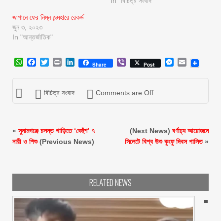
In "বিচিত্র সংবাদ"
জাপানে ফের নিম্ন জন্মহারে রেকর্ড
জুন ৩, ২০২৩
In "আন্তর্জাতিক"
WhatsApp
Facebook
Twitter
Print
LinkedIn
Viber
Messenger
Email
Share
Post
বিচিত্র সংবাদ
Comments are Off
«
সুনামগঞ্জে চলন্ত গাড়িতে ‘বেহুঁশ’ ৭
(Next News)
বর্ণাঢ্য আয়োজনে
নারী ও শিশু
(Previous News)
সিলেটে বিশ্ব উশু কুংফু দিবস পালিত
»
RELATED NEWS