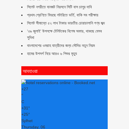
সিলেট নগরীতে যানজট নিরসনে সিটি বাস চালুর দাবি
প্রথম শ্রেণিতে ফিরছে লটারিতে ভর্তি, বাকি সব পরীক্ষায়
সিলেট সীমান্তে ৫২ লাখ টাকার ভারতীয় চোরাচালানি পণ্য জব্দ
‘৩৬ জুলাই’ উপলক্ষে টেলিটকের বিশেষ অফার, থাকছে যেসব
সুবিধা
বাংলাদেশের ওমরাহ যাত্রীদের জন্য সৌদির নতুন নিয়ম
হামের উপসর্গ নিয়ে আরও ৬ শিশুর মৃত্যু
আবহাওয়া
+
27
°
C
+
31°
+
25°
Sylhet
Thursday, 06