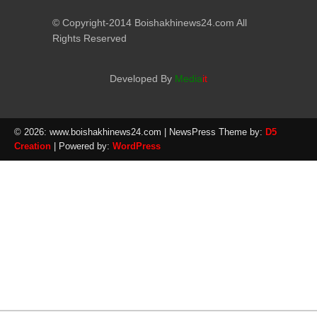
© Copyright-2014 Boishakhinews24.com All
Rights Reserved
Developed By
Media
it
© 2026: www.boishakhinews24.com
| NewsPress Theme by:
D5
Creation
| Powered by:
WordPress