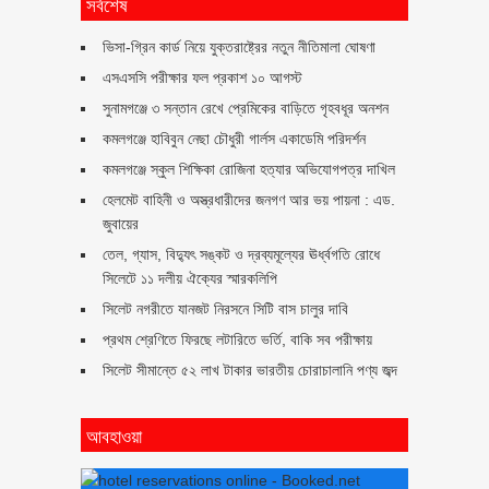
সর্বশেষ
ভিসা-গ্রিন কার্ড নিয়ে যুক্তরাষ্ট্রের নতুন নীতিমালা ঘোষণা
এসএসসি পরীক্ষার ফল প্রকাশ ১০ আগস্ট
সুনামগঞ্জে ৩ সন্তান রেখে প্রেমিকের বাড়িতে গৃহবধূর অনশন
কমলগঞ্জে হাবিবুন নেছা চৌধুরী গার্লস একাডেমি পরিদর্শন
কমলগঞ্জে স্কুল শিক্ষিকা রোজিনা হত্যার অভিযোগপত্র দাখিল
হেলমেট বাহিনী ও অস্ত্রধারীদের জনগণ আর ভয় পায়না : এড.
জুবায়ের
তেল, গ্যাস, বিদ্যুৎ সঙ্কট ও দ্রব্যমূল্যের ঊর্ধ্বগতি রোধে
সিলেটে ১১ দলীয় ঐক্যের স্মারকলিপি
সিলেট নগরীতে যানজট নিরসনে সিটি বাস চালুর দাবি
প্রথম শ্রেণিতে ফিরছে লটারিতে ভর্তি, বাকি সব পরীক্ষায়
সিলেট সীমান্তে ৫২ লাখ টাকার ভারতীয় চোরাচালানি পণ্য জব্দ
আবহাওয়া