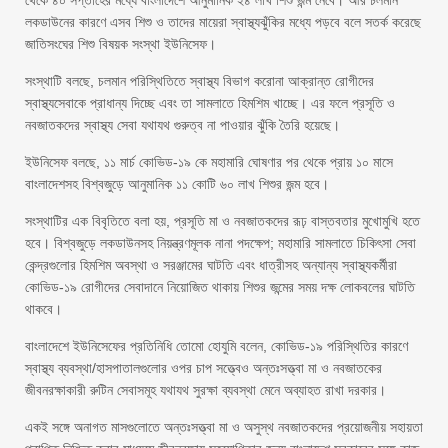
থেকে ৪০ সপ্তাহের মধ্যে বাংলাদেশে আনুমানিক ২৪ লাখ শিশু জন্ম নেবে। আর চলমান
লকডাউনের কারণে এসব শিশু ও তাদের মায়েরা স্বাস্থ্যঝুঁকির মধ্যে পড়বে বলে সতর্ক করেছে
জাতিসংঘের শিশু বিষয়ক সংস্থা ইউনিসেফ।
সংস্থাটি বলছে, চলমান পরিস্থিতিতে স্বাস্থ্য বিভাগ করোনা আক্রান্ত রোগীদের
স্বাস্থ্যসেবাকে প্রাধান্য দিচ্ছে এবং তা সামলাতে হিমশিম খাচ্ছে। এর ফলে প্রসূতি ও
নবজাতকদের স্বাস্থ্য সেবা যথাযথ গুরুত্ব না পাওয়ার ঝুঁকি তৈরি হয়েছে।
ইউনিসেফ বলছে, ১১ মার্চ কোভিড-১৯ কে মহামারি ঘোষণার পর থেকে প্রায় ১০ মাসে
বাংলাদেশসহ বিশ্বজুড়ে আনুমানিক ১১ কোটি ৬০ লাখ শিশুর জন্ম হবে।
সংস্থাটির এক বিবৃতিতে বলা হয়, প্রসূতি মা ও নবজাতকদের রূঢ় বাস্তবতার মুখোমুখি হতে
হবে। বিশ্বজুড়ে লকডাউনসহ নিয়ন্ত্রণমূলক নানা পদক্ষেপ; মহামারি সামলাতে চিকিৎসা সেবা
কেন্দ্রগুলোর হিমশিম অবস্থা ও সরঞ্জামের ঘাটতি এবং ধাত্রীসহ অন্যান্য স্বাস্থ্যকর্মীরা
কোভিড-১৯ রোগীদের সেবাদানে নিয়োজিত থাকায় শিশুর জন্মের সময় দক্ষ লোকবলের ঘাটতি
থাকবে।
বাংলাদেশে ইউনিসেফের প্রতিনিধি তোমো হোযুমি বলেন, কোভিড-১৯ পরিস্থিতির কারণে
স্বাস্থ্য ব্যবস্থা/হাসপাতালগুলোর ওপর চাপ সত্ত্বেও অন্তঃসত্ত্বা মা ও নবজাতকের
জীবনরক্ষাকারী রুটিন সেবাসমূহ যথাযথ সুরক্ষা ব্যবস্থা মেনে অব্যাহত রাখা দরকার।
একই সঙ্গে অনাগত মাসগুলোতে অন্তঃসত্ত্বা মা ও অসুস্থ নবজাতকদের প্রয়োজনীয় সহায়তা