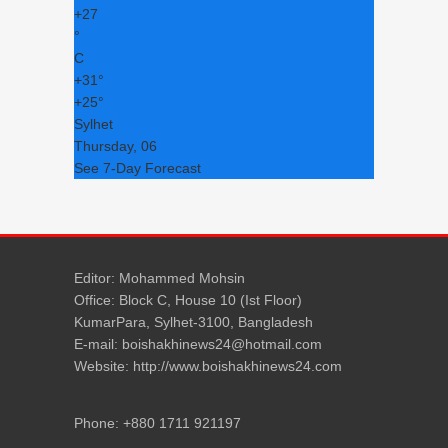
+
27
°
C
+
31°
+
25°
Sylhet
Thursday, 06
See 7-Day Forecast
Editor: Mohammed Mohsin
Office: Block C, House 10 (Ist Floor)
KumarPara, Sylhet-3100, Bangladesh
E-mail: boishakhinews24@hotmail.com
Website: http://www.boishakhinews24.com
Phone: +880 1711 921197