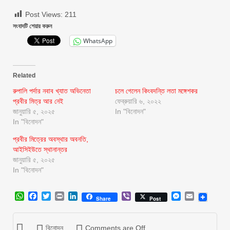
Post Views:
211
সংবাদটি শেয়ার করুন
WhatsApp
Related
রুপালি পর্দার নবাব খ্যাত অভিনেতা
চলে গেলেন কিংবদন্তি লতা মঙ্গেশকর
প্রবীর মিত্র আর নেই
ফেব্রুয়ারি ৬, ২০২২
জানুয়ারি ৫, ২০২৫
In "বিনোদন"
In "বিনোদন"
প্রবীর মিত্রের অবস্থার অবনতি,
আইসিইউতে স্থানান্তর
জানুয়ারি ৫, ২০২৫
In "বিনোদন"
WhatsApp
Facebook
Twitter
Print
LinkedIn
Viber
Messenger
Email
Share
Post
বিনোদন
Comments are Off