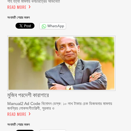
শাহ হত্যা মামলায় খলচরিত্রের অভিনেতা
READ MORE
সংবাদটি শেয়ার করুন
WhatsApp
মুজিব পরদেশী কারাগারে
Manual2 Ad Code বিনোদন ডেস্ক: ১০ লাখ টাকার চেক ডিজঅনার মামলায়
জনপ্রিয় লোকসংগীতশিল্পী, সুরকার ও
READ MORE
সংবাদটি শেয়ার করুন