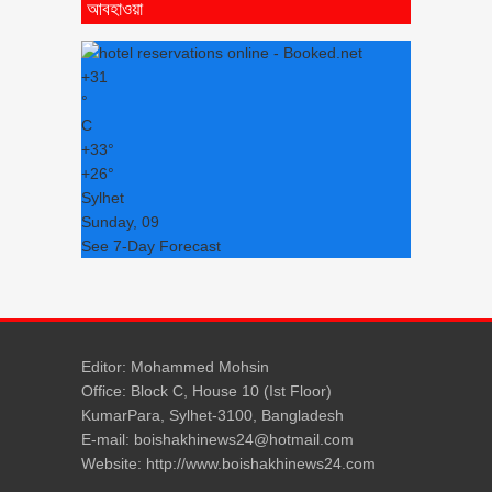
আবহাওয়া
+
31
°
C
+
33°
+
26°
Sylhet
Sunday, 09
See 7-Day Forecast
Editor: Mohammed Mohsin
Office: Block C, House 10 (Ist Floor)
KumarPara, Sylhet-3100, Bangladesh
E-mail: boishakhinews24@hotmail.com
Website: http://www.boishakhinews24.com