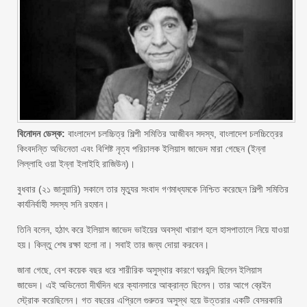
বিনোদন ডেস্ক:
বাংলাদেশ চলচ্চিত্র শিল্পী সমিতির আজীবন সদস্য, বাংলাদেশ চলচ্চিত্রের
কিংবদন্তি অভিনেতা এবং বিশিষ্ট নৃত্য পরিচালক ইলিয়াস জাভেদ মারা গেছেন (ইন্না
লিল্লাহি ওয়া ইন্না ইলাইহি রাজিউন)।
বুধবার (২১ জানুয়ারি) সকালে তার মৃত্যুর সংবাদ গণমাধ্যমকে নিশ্চিত করেছেন শিল্পী সমিতির
কার্যনির্বাহী সদস্য সনি রহমান।
তিনি বলেন, হঠাৎ করে ইলিয়াস জাভেদ ভাইয়ের অবস্থা খারাপ হলে হাসপাতালে নিয়ে যাওয়া
হয়। কিন্তু শেষ রক্ষা হলো না। সবাই তার জন্য দোয়া করবেন।
জানা গেছে, বেশ কয়েক বছর ধরে শারীরিক অসুস্থার কারণে ঘরবন্দি ছিলেন ইলিয়াস
জাভেদ। এই অভিনেতা দীর্ঘদিন ধরে ক্যানসারে আক্রান্ত ছিলেন। তার আগে ব্রেইন
স্ট্রোক করেছিলেন। গত বছরের এপ্রিলে গুরুতর অসুস্থ হয়ে উত্তরার একটি বেসরকারি