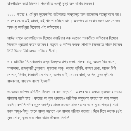
হাসপাতালে ভর্তি ছিলেন। পরবর্তীতে একটু সুস্থ হলে বাসায় ফিরেন।
২০২০ সালের ৪ এপ্রিল মূত্রনালির জটিলতায় আক্রান্ত হলে জাভেদের অস্ত্রোপচার হয়।
তারপর থেকে এই ভালো, এই খারাপ যাচ্ছিল তার। অবশেষে না ফেরার দেশে চলে গেলেন
অসংখ্য জনপ্রিয় সিনেমার এই অভিনেতা।
ষাটের দশকে নৃত্যপরিচালক হিসেবে ক্যারিয়ার শুরু করলেও পরবর্তীতে অভিনেতা হিসেবে
নিজেকে প্রতিষ্ঠা করেন জাভেদ। সত্তর ও আশির দশকে পোশাকি সিনেমাতে নায়ক হিসেবে
তিনি ছিলেন নির্মাতাদের চাহিদার শীর্ষে।
তার অভিনীত সিনেমাগুলোর মধ্যে উল্লেখযোগ্য হলো- মালকা বানু, অনেক দিন আগে,
শাহাজাদা, রাজকুমারী চন্দ্রবান, সুলতানা ডাকু, আজো ভুলিনি, কাজল রেখা, সাহেব বিবি
গোলাম, নিশান, বিজয়িনী সোনাভান, রূপের রাণী, চোরের রাজা, জালিম, চন্দন দ্বীপের
রাজকন্যা, বাহারাম বাদশা ইত্যাদি।
জাভেদের সর্বশেষ অভিনীত সিনেমা ‘মা বাবা সন্তান’। এরপর আর কখনো ক্যামেরার সামনে
দাঁড়ানো হয়নি তার। কাজের আগ্রহ থাকলেও শারীরিক অসুস্থার কারণে তা আর সম্ভব
হয়নি। রুপালি পর্দার তুমুল জনপ্রিয় নায়ক জাভেদ আজ বয়সের ভারে নুয়ে গেছেন। নানা
রকম অসুখ-বিসুখ তাকে রাজ্য হারানো এক রাজায় পরিণত করেছে। দিনে দিনে অনেক রঙই
মুছে গেছে, ধূসর হয়ে গেছে রঙিন জীবনের নিশান!