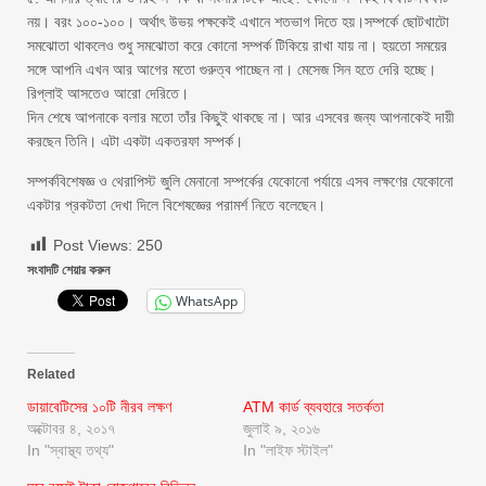
নয়। বরং ১০০-১০০। অর্থাৎ উভয় পক্ষকেই এখানে শতভাগ দিতে হয়।সম্পর্কে ছোটখাটো
সমঝোতা থাকলেও শুধু সমঝোতা করে কোনো সম্পর্ক টিকিয়ে রাখা যায় না। হয়তো সময়ের
সঙ্গে আপনি এখন আর আগের মতো গুরুত্ব পাচ্ছেন না। মেসেজ সিন হতে দেরি হচ্ছে।
রিপ্লাই আসতেও আরো দেরিতে।
দিন শেষে আপনাকে বলার মতো তাঁর কিছুই থাকছে না। আর এসবের জন্য আপনাকেই দায়ী
করছেন তিনি। এটা একটা একতরফা সম্পর্ক।
সম্পর্কবিশেষজ্ঞ ও থেরাপিস্ট জুলি মেনানো সম্পর্কের যেকোনো পর্যায়ে এসব লক্ষণের যেকোনো
একটার প্রকটতা দেখা দিলে বিশেষজ্ঞের পরামর্শ নিতে বলেছেন।
Post Views:
250
সংবাদটি শেয়ার করুন
WhatsApp
Related
ডায়াবেটিসের ১০টি নীরব লক্ষণ
ATM কার্ড ব্যবহারে সতর্কতা
অক্টোবর ৪, ২০১৭
জুলাই ৯, ২০১৬
In "স্বাস্থ্য তথ্য"
In "লাইফ স্টাইল"