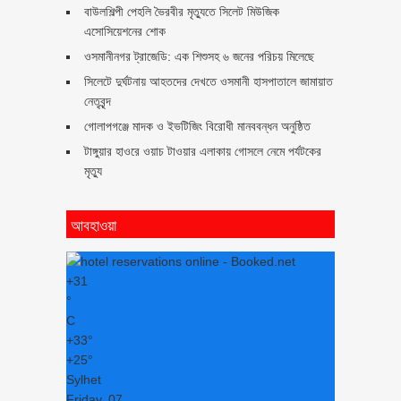
বাউলশিল্পী পেহলি ভৈরবীর মৃত্যুতে সিলেট মিউজিক
এসোসিয়েশনের শোক
ওসমানীনগর ট্রাজেডি: এক শিশুসহ ৬ জনের পরিচয় মিলেছে
সিলেটে দুর্ঘটনায় আহতদের দেখতে ওসমানী হাসপাতালে জামায়াত
নেতৃবৃন্দ
গোলাপগঞ্জে মাদক ও ইভটিজিং বিরোধী মানববন্ধন অনুষ্ঠিত
টাঙ্গুয়ার হাওরে ওয়াচ টাওয়ার এলাকায় গোসলে নেমে পর্যটকের
মৃত্যু
আবহাওয়া
+
31
°
C
+
33°
+
25°
Sylhet
Friday, 07