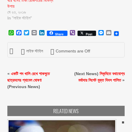
ঘরে বসেই টাকা রোজগারের বিভিন্ন
উপায়
মে ২৩, ২০১৬
In "লাইফ স্টাইল"
WhatsApp
Facebook
Twitter
Print
LinkedIn
Viber
Messenger
Email
Share
Post
লাইফ স্টাইল
Comments are Off
«
একটি পদ খালি রেখে শাকসুতে
(Next News)
সিকৃবিতে যথাযোগ্য
ছাত্রদলের প্যানেল ঘোষণা
মর্যাদায় সিলেট মুক্ত দিবস পালিত
»
(Previous News)
RELATED NEWS