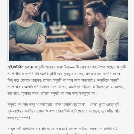
লাইফস্টাইল ডেস্ক
: মানুষটি আপনার জন্য কিনা—এটি বোঝার সহজ উপায় আছে। মানুষটি
পাশে থাকলে আপনি যদি আত্মবিশ্বাসী আর ফুরফুরে থাকেন; যদি মনে হয়, আপনি অনেক
কিছু করে ফেলতে পারবেন, তাহলে মানুষটি আপনার জন্য মানানসই। অন্যদিকে মানুষটি
পাশে থাকায় আপনি যদি মানসিক চাপে থাকেন, আত্মবিশ্বাসহীনতা বা হীনম্মন্যতায় ভোগেন,
ভয় লাগে, ক্লান্ত লাগে, তাহলে মানুষটি আপনার জন্য উপযুক্ত নয়।
মানুষটি আপনার জন্য ‘এনার্জাইজার’ নাকি ‘এনার্জি ড্রেইনার’— বোঝা খুবই গুরুত্বপূর্ণ।
যুক্তরাষ্ট্রের জনপ্রিয় লেখক ও কাপল থেরাপিস্ট জুলি মেনানো বলেছেন, ভুল সঙ্গীর পাঁচ
গুরুত্বপূর্ণ লক্ষণ।
১.ভুল সঙ্গী আপনাকে বার বার আহত করবেন। ততক্ষণ পর্যন্ত, যতক্ষণ না আপনি ওই