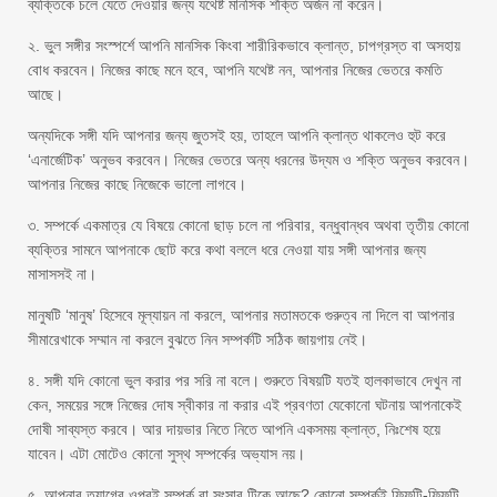
ব্যক্তিকে চলে যেতে দেওয়ার জন্য যথেষ্ট মানসিক শক্তি অর্জন না করেন।
২. ভুল সঙ্গীর সংস্পর্শে আপনি মানসিক কিংবা শারীরিকভাবে ক্লান্ত, চাপগ্রস্ত বা অসহায়
বোধ করবেন। নিজের কাছে মনে হবে, আপনি যথেষ্ট নন, আপনার নিজের ভেতরে কমতি
আছে।
অন্যদিকে সঙ্গী যদি আপনার জন্য জুতসই হয়, তাহলে আপনি ক্লান্ত থাকলেও হুট করে
‘এনার্জেটিক’ অনুভব করবেন। নিজের ভেতরে অন্য ধরনের উদ্যম ও শক্তি অনুভব করবেন।
আপনার নিজের কাছে নিজেকে ভালো লাগবে।
৩. সম্পর্কে একমাত্র যে বিষয়ে কোনো ছাড় চলে না পরিবার, বন্ধুবান্ধব অথবা তৃতীয় কোনো
ব্যক্তির সামনে আপনাকে ছোট করে কথা বললে ধরে নেওয়া যায় সঙ্গী আপনার জন্য
মাসাসসই না।
মানুষটি ‘মানুষ’ হিসেবে মূল্যায়ন না করলে, আপনার মতামতকে গুরুত্ব না দিলে বা আপনার
সীমারেখাকে সম্মান না করলে বুঝতে নিন সম্পর্কটি সঠিক জায়গায় নেই।
৪. সঙ্গী যদি কোনো ভুল করার পর সরি না বলে। শুরুতে বিষয়টি যতই হালকাভাবে দেখুন না
কেন, সময়ের সঙ্গে নিজের দোষ স্বীকার না করার এই প্রবণতা যেকোনো ঘটনায় আপনাকেই
দোষী সাব্যস্ত করবে। আর দায়ভার নিতে নিতে আপনি একসময় ক্লান্ত, নিঃশেষ হয়ে
যাবেন। এটা মোটেও কোনো সুস্থ সম্পর্কের অভ্যাস নয়।
৫. আপনার ত্যাগের ওপরই সম্পর্ক বা সংসার টিকে আছে? কোনো সম্পর্কই ফিফটি-ফিফটি