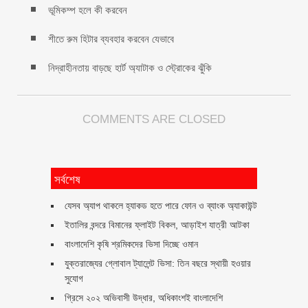
ভূমিকম্প হলে কী করবেন
শীতে রুম হিটার ব্যবহার করবেন যেভাবে
নিদ্রাহীনতায় বাড়ছে হার্ট অ্যাটাক ও স্ট্রোকের ঝুঁকি
COMMENTS ARE CLOSED
সর্বশেষ
যেসব অ্যাপ থাকলে হ্যাকড হতে পারে ফোন ও ব্যাংক অ্যাকাউন্ট
ইতালির বন্দরে বিমানের ফ্লাইট বিকল, আড়াইশ যাত্রী আটকা
বাংলাদেশি কৃষি শ্রমিকদের ভিসা দিচ্ছে ওমান
যুক্তরাজ্যের গ্লোবাল ট্যালেন্ট ভিসা: তিন বছরে স্থায়ী হওয়ার
সুযোগ
গ্রিসে ২০২ অভিবাসী উদ্ধার, অধিকাংশই বাংলাদেশি