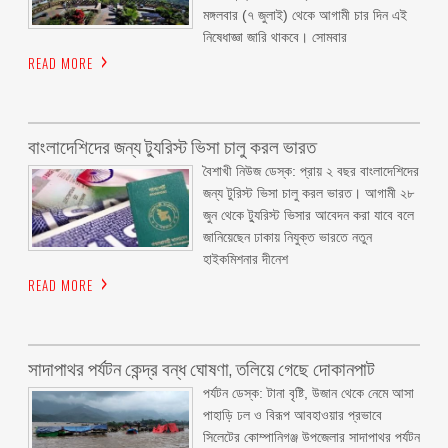
মঙ্গলবার (৭ জুলাই) থেকে আগামী চার দিন এই
নিষেধাজ্ঞা জারি থাকবে। সোমবার
READ MORE
বাংলাদেশিদের জন্য ট্যুরিস্ট ভিসা চালু করল ভারত
বৈশাখী নিউজ ডেস্ক: প্রায় ২ বছর বাংলাদেশিদের
জন্য টুরিস্ট ভিসা চালু করল ভারত। আগামী ২৮
জুন থেকে ট্যুরিস্ট ভিসার আবেদন করা যাবে বলে
জানিয়েছেন ঢাকায় নিযুক্ত ভারতে নতুন
হাইকমিশনার দীনেশ
READ MORE
সাদাপাথর পর্যটন কেন্দ্র বন্ধ ঘোষণা, তলিয়ে গেছে দোকানপাট
পর্যটন ডেস্ক: টানা বৃষ্টি, উজান থেকে নেমে আসা
পাহাড়ি ঢল ও বিরূপ আবহাওয়ার প্রভাবে
সিলেটের কোম্পানিগঞ্জ উপজেলার সাদাপাথর পর্যটন