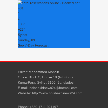
+
31
°
C
+
33°
+
26°
Sylhet
Sunday, 09
See 7-Day Forecast
Editor: Mohammed Mohsin
Office: Block C, House 10 (Ist Floor)
KumarPara, Sylhet-3100, Bangladesh
E-mail: boishakhinews24@hotmail.com
Website: http://www.boishakhinews24.com
Phone: +880 1711 921197