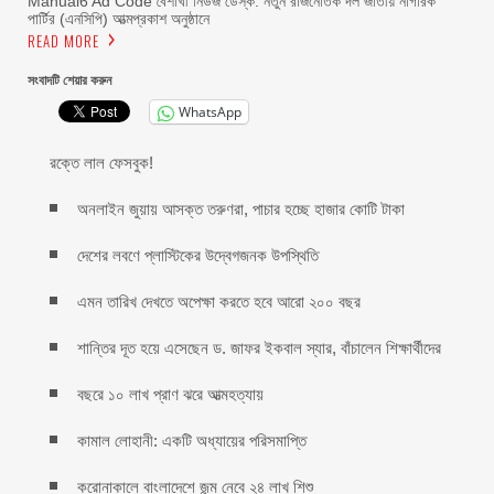
Manual6 Ad Code বৈশাখী নিউজ ডেস্ক: নতুন রাজনৈতিক দল জাতীয় নাগরিক
পার্টির (এনসিপি) আত্মপ্রকাশ অনুষ্ঠানে
READ MORE
সংবাদটি শেয়ার করুন
WhatsApp
রক্তে লাল ফেসবুক!
অনলাইন জুয়ায় আসক্ত তরুণরা, পাচার হচ্ছে হাজার কোটি টাকা
দেশের লবণে প্লাস্টিকের উদ্বেগজনক উপস্থিতি
এমন তারিখ দেখতে অপেক্ষা করতে হবে আরো ২০০ বছর
শান্তির দূত হয়ে এসেছেন ড. জাফর ইকবাল স্যার, বাঁচালেন শিক্ষার্থীদের
বছরে ১০ লাখ প্রাণ ঝরে আত্মহত্যায়
কামাল লোহানী: একটি অধ্যায়ের পরিসমাপ্তি
করোনাকালে বাংলাদেশে জন্ম নেবে ২৪ লাখ শিশু