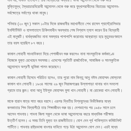
নাম নয়, একটি ইতিহাস। চির বিদ্রোহের অধ্যায়। ভাষা আন্দোলন থেকে শুরু করে
মুক্তিযুদ্ধ; স্বৈরাচারবিরোধী আন্দোলন থেকে শুরু করে যুদ্ধাপরাধীদের বিচারের আন্দোলন-
সর্বক্ষেত্রে সর্বাগ্রে থাকা মানুষ।
শনিবার (২০ জুন ) সকাল ১০টার দিকে রাজধানীর মহাখালীতে শেখ রাসেল গ্যাস্ট্রোলিভার
ইনস্টিটিউট ও হাসপাতালে চিকিৎসাধীন অবস্থায় শেষ নিশ্বাস ত্যাগ করেন চির বিদ্রোহী
এই মানুষটি। বার্ধক্যজনিত নানা সমস্যার পাশাপাশি করোনায় আক্রান্ত হয়ে মৃত্যুবরণকালে
তার বয়স হয়েছিল ৮৭ বছর।
কামাল লোহানী সাংবাদিকতা দিয়ে পেশাজীবন শুরু করলেও নানা সাংস্কৃতিক কর্মকাণ্ডে
নিজেকে যুক্ত রেখেছেন সবসময়। এদেশের প্রতিটি রাজনৈতিক, সামাজিক ও সাংস্কৃতিক
আন্দোলনে অগ্রণী ভূমিকা পালন করেছেন।
কামাল লোহানী হিসেবে পরিচিত হলেও, তার পুরো নাম কিন্তু আবু নঈম মোহাম্মদ মোস্তফা
কামাল খান লোহানী। ১৯৩৪ সালের ২৬ জুন সিরাজগঞ্জের উল্লাপাড়া থানার খান সনতলা
গ্রামে তার জন্ম। বাবা আবু ইউসুফ মোহাম্মদ মুসা খান লোহানী। মা রোকেয়া খান লোহানী।
মাকে হারান মাত্র সাত বছর বয়সে। এরপর দ্বিতীয় বিশ্বযুদ্ধের বিভীষিকার মধ্যে
কলকাতার শিশু বিদ্যাপীঠে তার শিক্ষাজীবন শুরু হয়। দেশভাগের পর ১৯৪৮ সালে চলে
আসেন পাবনায়। পাবনা জিলা স্কুল থেকে ভাষা আন্দোলনের বছরে মাধ্যমিক পরীক্ষায়
উত্তীর্ণ হলেন। এ সময় তিনি যুক্ত হন রাজনীতিতে। যোগ দেন পূর্ব পাকিস্তান কমিউনিস্ট
পার্টিতে। পাবনায় রাষ্ট্রভাষা বাংলার দাবিতে গড়ে উঠা আন্দোলন যোগ দেন। এরই মধ্যে