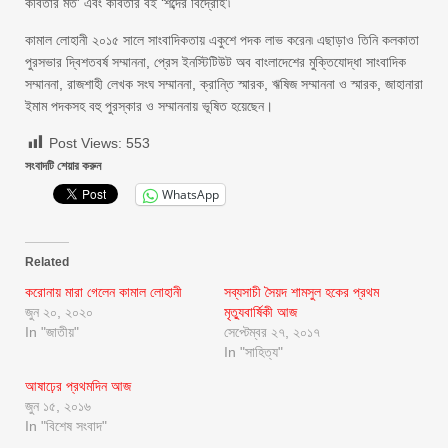
কবিতার মত’ এবং কবিতার বই ‘শব্দের বিদ্রোহ’৷
কামাল লোহানী ২০১৫ সালে সাংবাদিকতায় একুশে পদক লাভ করেন৷ এছাড়াও তিনি কলকাতা
পুরসভার দ্বিশতবর্ষ সম্মাননা, প্রেস ইনস্টিটিউট অব বাংলাদেশের মুক্তিযোদ্ধা সাংবাদিক
সম্মাননা, রাজশাহী লেখক সংঘ সম্মাননা, ক্রান্তি স্মারক, ঋষিজ সম্মাননা ও স্মারক, জাহানারা
ইমাম পদকসহ বহু পুরস্কার ও সম্মাননায় ভূষিত হয়েছেন।
Post Views:
553
সংবাদটি শেয়ার করুন
WhatsApp
Related
করোনায় মারা গেলেন কামাল লোহানী
সব্যসাচী সৈয়দ শামসুল হকের প্রথম
জুন ২০, ২০২০
মৃত্যুবার্ষিকী আজ
In "জাতীয়"
সেপ্টেম্বর ২৭, ২০১৭
In "সাহিত্য"
আষাঢ়ের প্রথমদিন আজ
জুন ১৫, ২০১৬
In "বিশেষ সংবাদ"