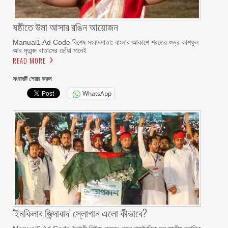
ষষ্ঠীতে উমা আসার রঙিন আয়োজন
Manual1 Ad Code বিশেষ সংবাদদাতা: বাংলার আকাশে শরতের শুভ্র কাশফুল
আর মৃদুমন্দ বাতাসের ছোঁয়া মানেই
READ MORE
সংবাদটি শেয়ার করুন
WhatsApp
‘ইনকিলাব জিন্দাবাদ’ স্লোগান এলো কীভাবে?