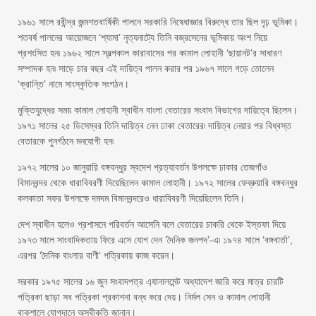
১৯৬১ সালে রবীন্দ্র জন্মশতবার্ষিকী পালনে সরকারি নিষেধাজ্ঞার বিরুদ্ধে তার ছিল দৃঢ় ভূমিকা।
শতবর্ষ পালনের আয়োজনে ‘শ্যামা’ নৃত্যনাট্যে তিনি বজ্রসেনের ভূমিকায় অংশ নিয়ে
প্রশংসিত হন৷ ১৯৬২ সালে স্বল্পকাল কারাবাসের পর কামাল লোহানী ‘ছায়ানট’র সাধারণ
সম্পাদক হন৷ সাড়ে চার বছর এই দায়িত্ব পালন করার পর ১৯৬৭ সালে গড়ে তোলেন
‘ক্রান্তি’ নামে সাংস্কৃতিক সংগঠন।
মুক্তিযুদ্ধের সময় কামাল লোহানী স্বাধীন বাংলা বেতারের সংবাদ বিভাগের দায়িত্বে ছিলেন।
১৯৭১ সালের ২৫ ডিসেম্বর তিনি দায়িত্ব নেন ঢাকা বেতারের৷ দায়িত্ব নেয়ার পর বিধ্বস্ত
বেতারকে পুনর্গঠনে মনযোগী হন৷
১৯৭২ সালের ১০ জানুয়ারি বঙ্গবন্ধুর স্বদেশ প্রত্যাবর্তন উপলক্ষে ঢাকার তেজগাঁও
বিমানবন্দর থেকে ধারাবিবরণী দিয়েছিলেন কামাল লোহানী। ১৯৭২ সালের ফেব্রুয়ারি বঙ্গবন্ধুর
কলকাতা সফর উপলক্ষে দমদম বিমানবন্দরেও ধারাবিবরণী দিয়েছিলেন তিনি।
দেশ স্বাধীন হলেও প্রশাসনে পরিবর্তন আসেনি বলে বেতারের চাকরি থেকে ইস্তফা দিয়ে
১৯৭৩ সালে সাংবাদিকতায় ফিরে এসে যোগ দেন ‘দৈনিক জনপদ’-এ৷ ১৯৭৪ সালে ‘বঙ্গবার্তা’,
এরপর ‘দৈনিক বাংলার বাণী’ পত্রিকায় কাজ করেন।
সরকার ১৯৭৫ সালের ১৬ জুন সংবাদপত্র এ্যানালমেন্ট অধ্যাদেশ জারি করে মাত্র চারটি
পত্রিকা ছাড়া সব পত্রিকা প্রকাশনা বন্ধ করে দেয়। নির্মল সেন ও কামাল লোহানী
বাকশালে যোগদানে অস্বীকৃতি জানান।