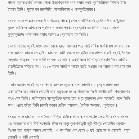
পাবনা অ্যাডওয়ার্ড কলেজ থেকে উচ্চমাধ্যমিক পাস করার পরই প্রাতিষ্ঠানিক শিক্ষার ইতি
টানেন তিনি। যুক্ত হন রাজনীতি, সাংবাদিকতা ও সংস্কৃতিচর্চায়।
১৯৫৩ সালে পাবনার তৎকালীন জিন্নাহ্ পার্কে (বর্তমান স্টেডিয়াম) মুসলিম লীগ কাউন্সিলে
নুরুল আমিনের আগমনের প্রতিবাদ করায় প্রথম গ্রেপ্তার হন তিনি। ১৯৫৪ সালে
যুক্তফ্রন্টের পক্ষে কাজ করায় আবারও গ্রেফতার হন তিনি।
১৯৫৫ সালের জুলাই মাসে জেল থেকে ছাড়া পাওয়ার পরে পারিবারিক মতবিরোধ হওয়ায় ঢাকা
চলে আসেন কামাল লোহানী। চাচাতো ভাই ফজলে লোহানীর সহযোগিতায় ওই বছরই দৈনিক
মিল্লাত পত্রিকা দিয়ে কর্মজীবন শুরু হয় তার। একই বছর তিনি ন্যাপে যোগ দিয়ে জাতীয়
রাজনীতিতে সক্রিয় হন। ১৯৫৮ সালে সামরিক আইন জারি হওয়ার পর আত্মগোপনে চলে যান
তিনি।
ঢাকার আসার পরেই নাচের প্রতি আগ্রহ জন্মে কামাল লোহানীর। বুলবুল ললিতকলা
একাডেমির হয়ে কামাল লোহানী তার নৃত্যগুরু জি এ মান্নানের ‘নক্সী কাঁথার মাঠ’ প্রযোজনায়
অংশ নেন তিনি। পাকিস্তান সাংস্কৃতিক দলের হয়ে মধ্যপ্রাচ্যসহ বেশ কয়েকটি দেশে তিনি
যান। এরই ফাঁকে তিনি চাকরি করেন দৈনিক ‘আজাদ’, দৈনিক ‘সংবাদ’, ‘পূর্বদেশে’।
১৯৬০ সালে চাচাতো বোন সৈয়দা দীপ্তি রানীকে বিয়ে করেন কামাল লোহানী৷ ২০০৭ সালের
২৪ নভেম্বরে তার দীর্ঘ সংগ্রামী জীবনের অনুপ্রেরণাদাত্রী স্ত্রী দীপ্তি লোহানীর প্রয়াণে
নিঃসঙ্গ হয়ে পড়েন কামাল লোহানী। এ দম্পতির এক ছেলে ও দুই মেয়ে সাগর লোহানী, বন্যা
লোহানী ও ঊর্মি লোহানী।