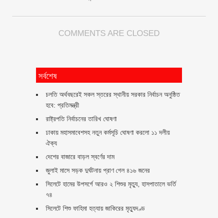
COMMENTS ARE CLOSED
সর্বশেষ
চলতি অর্থবছরেই সকল স্তরের স্থানীয় সরকার নির্বাচন অনুষ্ঠিত
হবে: প্রতিমন্ত্রী
রাষ্ট্রপতি নির্বাচনের তারিখ ঘোষণা
ঢাকায় মহাসমাবেশসহ নতুন কর্মসূচি ঘোষণা করলো ১১ দলীয়
ঐক্য
দেশের বাজারে বাড়ল স্বর্ণের দাম
জুলাই মাসে সড়ক দুর্ঘটনায় প্রাণ গেল ৪১৬ জনের
সিলেটে হামের উপসর্গে আরও ২ শিশুর মৃত্যু, হাসপাতালে ভর্তি
৭৪
সিলেটে শিশু ফাহিমা হত্যায় জাকিরের মৃত্যুদণ্ড