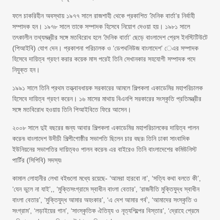
ফলে চাকরিহীন অবস্থায় ১৯৭৭ সালে রাজশাহী থেকে প্রকাশিত ‘দৈনিক বার্তা’র নির্বাহী
সম্পাদক হন। ১৯৭৮ সালে তাকে সম্পাদক হিসেবে নিয়োগ দেওয়া হয়। ১৯৮১ সালে
তৎকালীন তথ্যমন্ত্রীর সঙ্গে মতবিরোধ হলে ‘দৈনিক বার্তা’ ছেড়ে বাংলাদেশ প্রেস ইনস্টিটিউটে
(পিআইবি) যোগ দেন। প্রকাশনা পরিচালক ও ‘ডেপথনিউজ বাংলাদেশ’ েএর সম্পাদক
হিসেবে দায়িত্ব গ্রহণ করার কয়েক মাস পরেই তিনি সেখানকার সহযোগী সম্পাদক পদে
নিযুক্ত হন।
১৯৯১ সালে তিনি প্রথম তত্ত্বাবধায়ক সরকারের আমলে শিল্পকলা একাডেমির মহাপরিচালক
হিসেবে দায়িত্ব গ্রহণ করেন। ১৬ মাসের মাথায় বিএনপি সরকারের সংস্কৃতি প্রতিমন্ত্রীর
সঙ্গে মতবিরোধ হওয়ায় তিনি পিআইবিতে ফিরে আসেন।
২০০৮ সালে দুই বছরের জন্য আবার শিল্পকলা একাডেমির মহাপরিচালকের দায়িত্ব পালন
করেন৷ বাংলাদেশ উদীচী শিল্পীগোষ্ঠীর সভাপতি ছিলেন চার বছর৷ তিনি ঢাকা সাংবাদিক
ইউনিয়নের সভাপতির দায়িত্বও পালন করেন৷ এর বাইরেও তিনি বাংলাদেশের কমিউনিস্ট
পার্টির (সিপিবি) সদস্য৷
কামাল লোহানীর লেখা বইগুলো মধ্যে রয়েছে- ‘আমরা হারবো না’, ‘সত্যি কথা বলতে কী’,
‘যেন ভুলে না যাই’,, ‘মুক্তিসংগ্রামে স্বাধীন বাংলা বেতার’, ‘রাজনীতি মুক্তিযুদ্ধ স্বাধীন
বাংলা বেতার’, ‘মুক্তিযুদ্ধ আমার অহংকার’, ‘এ দেশ আমার গর্ব’, ‘আমাদের সংস্কৃতি ও
সংগ্রাম’, ‘লড়াইয়ের গান’, ‘সাংস্কৃতিক ঐতিহ্য ও নৃত্যশিল্পের বিস্তার’, ‘দ্রোহে প্রেমে