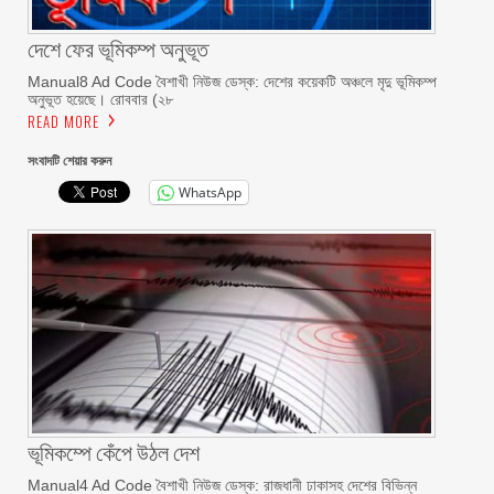
দেশে ফের ভূমিকম্প অনুভূত
Manual8 Ad Code বৈশাখী নিউজ ডেস্ক: দেশের কয়েকটি অঞ্চলে মৃদু ভূমিকম্প
অনুভূত হয়েছে। রোববার (২৮
READ MORE
সংবাদটি শেয়ার করুন
WhatsApp
ভূমিকম্পে কেঁপে উঠল দেশ
Manual4 Ad Code বৈশাখী নিউজ ডেস্ক: রাজধানী ঢাকাসহ দেশের বিভিন্ন