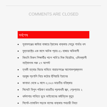
COMMENTS ARE CLOSED
সর্বশেষ
সুনামগঞ্জের জাউয়া বাজারে ট্রাকের ধাক্কায় সেতুর গার্ডার ধস
যুক্তরাষ্ট্রে এক মাসে আটক প্রায় ৫১ হাজার অভিবাসী
কিডনি বিকল শিক্ষার্থীর পাশে শাবি’র দিক থিয়েটার, ৩দিনব্যাপী
নাট্যোৎসব শুরু ২৭ আগস্ট
ত্বকী হত্যার বিচার দাবিতে নারায়ণগঞ্জে আলোকপ্রজ্বলন
হরমুজ প্রণালি নিয়ে কঠোর হুঁশিয়ারি ইরানের
কানাডা থেকে ৬ মাসে ৩,৩২৩ ভারতীয় বহিষ্কার
সিলেটে বিপুল পরিমাণ ভারতীয় প্রসাধনী জব্দ, গ্রেপ্তার ২
ধর্মপাশায় পানিতে ডুবে ভাইবোনের মর্মান্তিক মৃত্যু
সিলেট-তামাবিল সড়কে বাসের ধাক্কায় পথচারী নিহত