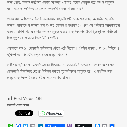
জানা গেছে, সিলেট নগরীসহ জেলার বিভিন্ন এলাকায় কয়েক সেকেন্ড ধরে কম্পন অনুভূত
হয়। তবে তাৎক্ষণিকভাবে কোনো ক্ষয়ক্ষতির খবর পাওয়া যায়নি।
আবহাওয়া অধিদপ্তর সিলেট কার্যালয়ের সহকারী পরিচালক শাহ মোহাম্মদ সজীব হোসাইন
জানান, ভূমিকম্পের মাত্রা ছিল রিখটার স্কেলে ৪ দশমিক ১০ এবং এর গভীরতা স্বল্পমাত্রার
হওয়ায় আশপাশের এলাকায় কম্পন অনুভূত হয়েছে। ভূমিকম্পের উৎপত্তিস্থলের গভীরতা
ছিল ভূপৃষ্ঠ থেকে ৬২৬ কিলোমিটার গভীরে।
এরআগে গত ১০ ফেবুয়ারি ভূমিকম্পে কেঁপে ওঠে সিলেট। ওইদিন সন্ধ্যা ৫ টা ৩২ মিনিটে এ
ভূকিম্প হয়। রিকটার স্কেলে এর মাত্রা ছিলো ৪।
সেদিনের ভূমিকম্পের উৎপত্তিস্থল সিলেটের গোয়াইনঘাট উপজেলায়। তারও আগে গত ১
ফেব্রুয়ারি সিলেটসহ দেশের বিভিন্ন স্থানে মৃদু ভূমিকম্প অনুভূত হয়। ৩ দশমিক শুন্য
মাত্রার ভূমিকম্পটি ভোর ৪টার দিকে আঘাত হানে।
Post Views:
166
সংবাদটি শেয়ার করুন
WhatsApp
WhatsApp
Facebook
Twitter
Print
LinkedIn
Viber
Messenger
Email