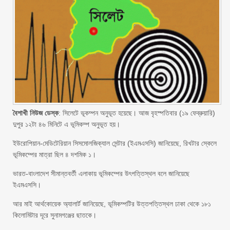
বৈশাখী নিউজ ডেস্ক
: সিলেটে ভূকম্পন অনুভূত হয়েছে। আজ বৃহস্পতিবার (১৯ ফেব্রুয়ারি)
দুপুর ১২টা ৪৬ মিনিটে এ ভূমিকম্প অনুভূত হয়।
ইউরোপিয়ান-মেডিটেরিয়ান সিসমোলজিক্যাল সেন্টার (ইএমএসসি) জানিয়েছে, রিখটার স্কেলে
ভূমিকম্পের মাত্রা ছিল ৪ দশমিক ১।
ভারত-বাংলাদেশ সীমান্তবর্তী এলাকায় ভূমিকম্পের উৎপত্তিস্থল বলে জানিয়েছে
ইএমএসসি।
আর মাই আর্থকোয়েক অ্যালার্ট জানিয়েছে, ভূমিকম্পটির উত্তপত্তিস্থল ঢাকা থেকে ১৮১
কিলোমিটার দূরে সুনামগঞ্জের ছাতকে।