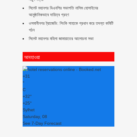
সিলেট মহানগর বিএনপির সভাপতি নাসিম হোসাইনের
আনুষ্ঠানিকভাবে দায়িত্ব গ্রহণ
ওসমানীনগর ট্রাজেডি: পিংকি সাহাকে প্রধান করে তদন্ত কমিটি
গঠন
সিলেট মহানগর মহিলা জামায়াতের আলোচনা সভা
আবহাওয়া
+
31
°
C
+
32°
+
25°
Sylhet
Saturday, 08
See 7-Day Forecast