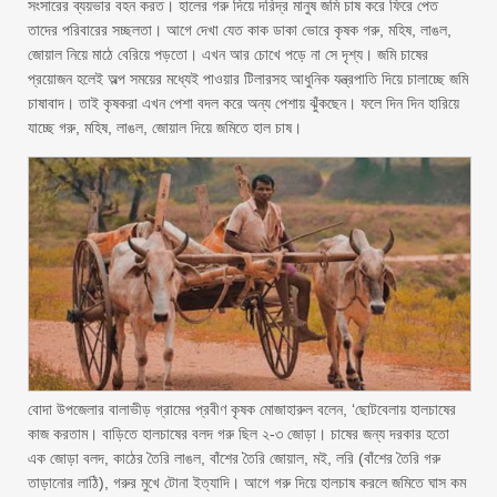
সংসারের ব্যয়ভার বহন করত। হালের গরু দিয়ে দরিদ্র মানুষ জমি চাষ করে ফিরে পেত
তাদের পরিবারের সচ্ছলতা। আগে দেখা যেত কাক ডাকা ভোরে কৃষক গরু, মহিষ, লাঙল,
জোয়াল নিয়ে মাঠে বেরিয়ে পড়তো। এখন আর চোখে পড়ে না সে দৃশ্য। জমি চাষের
প্রয়োজন হলেই অল্প সময়ের মধ্যেই পাওয়ার টিলারসহ আধুনিক যন্ত্রপাতি দিয়ে চালাচ্ছে জমি
চাষাবাদ। তাই কৃষকরা এখন পেশা বদল করে অন্য পেশায় ঝুঁকছেন। ফলে দিন দিন হারিয়ে
যাচ্ছে গরু, মহিষ, লাঙল, জোয়াল দিয়ে জমিতে হাল চাষ।
বোদা উপজেলার বালাভীড় গ্রামের প্রবীণ কৃষক মোজাহারুল বলেন, ‘ছোটবেলায় হালচাষের
কাজ করতাম। বাড়িতে হালচাষের বলদ গরু ছিল ২-৩ জোড়া। চাষের জন্য দরকার হতো
এক জোড়া বলদ, কাঠের তৈরি লাঙল, বাঁশের তৈরি জোয়াল, মই, লরি (বাঁশের তৈরি গরু
তাড়ানোর লাঠি), গরুর মুখে টোনা ইত্যাদি। আগে গরু দিয়ে হালচাষ করলে জমিতে ঘাস কম