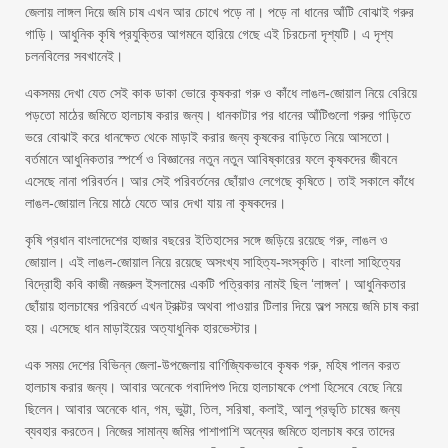
জেলায় লাঙ্গল দিয়ে জমি চাষ এখন আর চোখে পড়ে না। পড়ে না ধানের আঁটি বোঝাই গরুর
গাড়ি। আধুনিক কৃষি প্রযুক্তির আগমনে হারিয়ে গেছে এই চিরচেনা দৃশ্যটি। এ দৃশ্য
চলনবিলের সবখানেই।
একসময় দেখা যেত সেই কাক ডাকা ভোরে কৃষকরা গরু ও কাঁধে লাঙল-জোয়াল নিয়ে বেরিয়ে
পড়তো মাঠের জমিতে হালচাষ করার জন্য। ধানকাটার পর ধানের আঁটিগুলো গরুর গাড়িতে
ভরে বোঝাই করে ধানক্ষেত থেকে মাড়াই করার জন্য কৃষকের বাড়িতে নিয়ে আসতো।
বর্তমানে আধুনিকতার স্পর্শে ও বিজ্ঞানের নতুন নতুন আবিষ্কারের ফলে কৃষকদের জীবনে
এসেছে নানা পরিবর্তন। আর সেই পরিবর্তনের ছোঁয়াও লেগেছে কৃষিতে। তাই সকালে কাঁধে
লাঙল-জোয়াল নিয়ে মাঠে যেতে আর দেখা যায় না কৃষকদের।
কৃষি প্রধান বাংলাদেশের হাজার বছরের ইতিহাসের সঙ্গে জড়িয়ে রয়েছে গরু, লাঙল ও
জোয়াল। এই লাঙল-জোয়াল নিয়ে রয়েছে অসংখ্য সাহিত্য-সংস্কৃতি। বাংলা সাহিত্যের
বিদ্রোহী কবি কাজী নজরুল ইসলামের একটি পত্রিকার নামই ছিল ‘লাঙ্গল’। আধুনিকতার
ছোঁয়ায় হালচাষের পরিবর্তে এখন ট্রাক্টর অথবা পাওয়ার টিলার দিয়ে অল্প সময়ে জমি চাষ করা
হয়। এসেছে ধান মাড়াইয়ের অত্যাধুনিক হারভেস্টার।
এক সময় দেশের বিভিন্ন জেলা-উপজেলায় বাণিজ্যিকভাবে কৃষক গরু, মহিষ পালন করত
হালচাষ করার জন্য। আবার অনেকে গবাদিপশু দিয়ে হালচাষকে পেশা হিসেবে বেছে নিয়ে
ছিলেন। আবার অনেকে ধান, গম, ভুট্টা, তিল, সরিষা, কলাই, আলু প্রভৃতি চাষের জন্য
ব্যবহার করতেন। নিজের সামান্য জমির পাশাপাশি অন্যের জমিতে হালচাষ করে তাদের