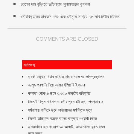
তেলের দাম বৃদ্ধিতে দুশ্চিন্তায় সুনামগঞ্জের কৃষকরা
সৌরবিদ্যুতের মাধ্যমে সেচ: এক মৌসুমে সাশ্রয় ৭৫ লাখ লিটার ডিজেল
COMMENTS ARE CLOSED
সর্বশেষ
ত্বকী হত্যার বিচার দাবিতে নারায়ণগঞ্জে আলোকপ্রজ্বালন
হরমুজ প্রণালি নিয়ে কঠোর হুঁশিয়ারি ইরানের
কানাডা থেকে ৬ মাসে ৩,৩২৩ ভারতীয় বহিষ্কার
সিলেটে বিপুল পরিমাণ ভারতীয় প্রসাধনী জব্দ, গ্রেপ্তার ২
ধর্মপাশায় পানিতে ডুবে ভাইবোনের মর্মান্তিক মৃত্যু
সিলেট-তামাবিল সড়কে বাসের ধাক্কায় পথচারী নিহত
এসএসসির ফল প্রকাশ ১০ আগস্ট, এসএমএসে যুক্ত হলো
নতুন নম্বর