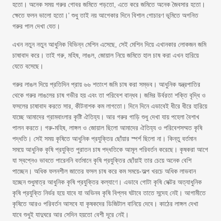
হতো। অনেক সময় গরুর গোবর জমিতে পড়তো, এতে করে জমিতে অনেক জৈবসার হতো।
ক্ষেতে ফলন ভালো হতো।’ শুধু তাই নয় আগেকার দিনে বিশাল গোচারণ ভূমিতে অগনিত
গরুর পাল দেখা যেত।
এখন নতুন নতুন আধুনিক বিভিন্ন মেশিন এসেছে, সেই মেশিন দিয়ে এখানকার লোকজন জমি
চাষাবাদ করে। তাই গরু, মহিষ, লাঙল, জোয়াল নিয়ে জমিতে হাল চাষ করা এখন হারিয়ে
যেতে বসেছে।
গরুর লাঙল দিয়ে প্রতিদিন প্রায় ৬৬ শতাংশ জমি চাষ করা সম্ভব। আধুনিক যন্ত্রপাতির
থেকে গরুর লাঙলের চাষ গভীর হয় এবং তা পরিবেশ বান্ধব। জমির উর্বরতা শক্তি বৃদ্ধি ও
ফসলের চাষাবাদ করতে সার, কীটনাশক কম লাগতো। দিনে দিনে এভাবেই ধীরে ধীরে হারিয়ে
যাচ্ছে আমাদের গ্রামবাংলার কৃষ্টি ঐতিহ্য। আর গরুর গাড়ি শুধু দেখা যায় পহেলা বৈশাখ
পালন করতে। গরু-মহিষ, লাঙ্গল ও জোয়াল ছিলো আমাদের ঐতিহ্য ও পরিবেশসম্মত কৃষি
পদ্ধতি। সেই সময় কৃষিতে আধুনিক প্রযুক্তির ছোঁয়ার স্পর্শ ছিলো না। কিন্তু বর্তমান
সময়ে আধুনিক কৃষি প্রযুক্তি পুরাতন চাষ পদ্ধতিকে আমূল পরিবর্তন করেছে। কৃষকরা আগে
যা স্বপ্নেও ভাবতে পারেননি বর্তমানে কৃষি প্রযুক্তির ছোঁয়াই তার চেয়ে অনেক বেশি
পাচ্ছেন। অধিক ফলনশীল জাতের ফসল চাষ করে কম সময়ে-অল্প খরচে অধিক লাভবান
হচ্ছেন শুধুমাত্র আধুনিক কৃষি প্রযুক্তির কল্যাণে। এভাবে গোটা কৃষি সেক্টর অত্যাধুনিক
কৃষি প্রযুক্তি নির্ভর হয়ে যাবে যা অভিনব কৃষি বিপ্লব ঘটাবে তাতে সন্দেহ নেই। আগামীতে
কৃষিতে আরও পরিবর্তন আসবে যা কৃষকদের ডিজিটাল বানিয়ে দেবে। কাঠের লাঙ্গল দেখা
যাবে শুধুই যাদুঘরে আর সেদিন হয়তো বেশী দূরে নেই।