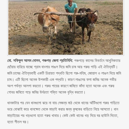
মো. সফিকুল আলম দোলন, পঞ্চগড় জেলা প্রতিনিধি:
পঞ্চগড়ে কালের বিবর্তনে আধুনিকতার
ছোঁয়ায় হারিয়ে যাচ্ছে গ্রাম বাংলার লাঙল দিয়ে জমি চাষ আর গরুর গাড়ি এই ঐতিহ্যটি।
জমি চাষের ঐতিহ্যবাহী একটি চিরায়ত পদ্ধতি ছিলো গরু-মহিষ, জোয়াল ও লাঙল দিয়ে জমি
চাষ। এটি ছিলো অনেক উপকারী এক পদ্ধতি। কারণ লাঙলের ফলা জমির অনেক গভীর
অংশ পর্যন্ত আলগা করতো। গরুর পায়ের কারণে জমিতে কাঁদা হতো অনেক এবং গরুর
গোবর জমিতে পড়ে জমির উর্বরতা শক্তি অনেক বৃদ্ধি করতো।
ধানকাটার পর যেন ধানগুলো ঝরে না যায় সেজন্য মাঠ থেকে ধানের আঁটিগুলো গরুর গাড়িতে
ভরে বোঝাই করে ধানক্ষেত থেকে মাড়াই করার জন্য কৃষকের বাড়িতে নিয়ে আসতো। ধান
মাড়াইয়ের পর খড়গুলো হতো গরুর খাবার। কেউ কেউ ধানের খড় দিয়ে ঘর ছাউনি দিতো,
হতো শীতল ঘর।