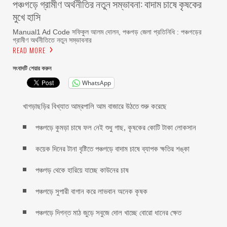
পঞ্চগড়ে গ্রামীণ অর্থনীতির নতুন সম্ভাবনা: বাদাম চাষে কৃষকের
মুখে হাসি
Manual1 Ad Code সফিকুল আলম দোলন, পঞ্চগড় জেলা প্রতিনিধি : পঞ্চগড়ের
গ্রামীণ অর্থনীতিতে নতুন সম্ভাবনার
READ MORE
সংবাদটি শেয়ার করুন
WhatsApp
খাগড়াছড়ির বিখ্যাত আম্রপালি আম বাজারে উঠতে শুরু করেছে
পঞ্চগড়ে কুমড়া চাষে ফল নেই শুধু গাছ, কৃষকের কোটি টাকা লোকসান
কয়েক দিনের টানা বৃষ্টিতে পঞ্চগড়ে বাদাম চাষে ব্যাপক ক্ষতির শঙ্কা
পঞ্চগড় থেকে হারিয়ে যাচ্ছে কাউনের চাষ
পঞ্চগড়ে সুপারী বাগান করে লাভবান অনেক কৃষক
পঞ্চগড়ে দিগন্ত মাঠ জুড়ে সবুজে দোল খাচ্ছে বোরো ধানের ক্ষেত