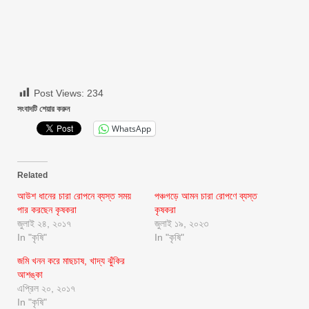
Post Views:
234
সংবাদটি শেয়ার করুন
WhatsApp
Related
আউশ ধানের চারা রোপনে ব্যস্ত সময়
পঞ্চগড়ে আমন চারা রোপণে ব্যস্ত
পার করছেন কৃষকরা
কৃষকরা
জুলাই ২৪, ২০১৭
জুলাই ১৯, ২০২৩
In "কৃষি"
In "কৃষি"
জ‌মি খনন করে মাছচাষ, খাদ্য ঝুঁকির
আশঙ্কা
এপ্রিল ২০, ২০১৭
In "কৃষি"