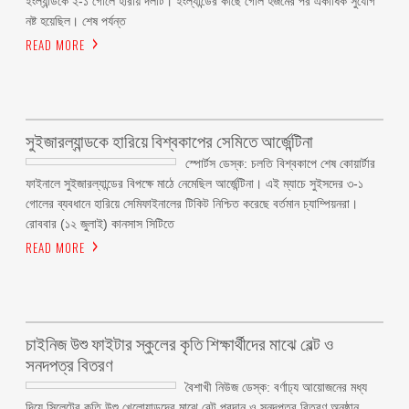
ইংল্যান্ডকে ২-১ গোলে হারায় দলটি। ইংল্যান্ডের কাছে গোল হজমের পর একাধিক সুযোগ
নষ্ট হয়েছিল। শেষ পর্যন্ত
READ MORE
সুইজারল্যান্ডকে হারিয়ে বিশ্বকাপের সেমিতে আর্জেন্টিনা
স্পোর্টস ডেস্ক: চলতি বিশ্বকাপে শেষ কোয়ার্টার
ফাইনালে সুইজারল্যান্ডের বিপক্ষে মাঠে নেমেছিল আর্জেন্টিনা। এই ম্যাচে সুইসদের ৩-১
গোলের ব্যবধানে হারিয়ে সেমিফাইনালের টিকিট নিশ্চিত করেছে বর্তমান চ্যাম্পিয়নরা।
রোববার (১২ জুলাই) কানসাস সিটিতে
READ MORE
চাইনিজ উশু ফাইটার স্কুলের কৃতি শিক্ষার্থীদের মাঝে বেল্ট ও
সনদপত্র বিতরণ
বৈশাখী নিউজ ডেস্ক: বর্ণাঢ্য আয়োজনের মধ্য
দিয়ে সিলেটের কৃতি উশু খেলোয়াড়দের মাঝে বেল্ট প্রদান ও সনদপত্র বিতরণ অনুষ্ঠান