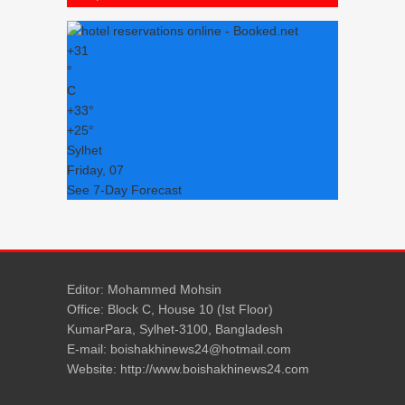
+
31
°
C
+
33°
+
25°
Sylhet
Friday, 07
See 7-Day Forecast
Editor: Mohammed Mohsin
Office: Block C, House 10 (Ist Floor)
KumarPara, Sylhet-3100, Bangladesh
E-mail: boishakhinews24@hotmail.com
Website: http://www.boishakhinews24.com