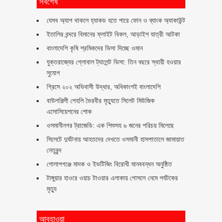
সর্বশেষ
যেসব অ্যাপ থাকলে হ্যাকড হতে পারে ফোন ও ব্যাংক অ্যাকাউন্ট
ইতালির বন্দরে বিমানের ফ্লাইট বিকল, আড়াইশ যাত্রী আটকা
বাংলাদেশি কৃষি শ্রমিকদের ভিসা দিচ্ছে ওমান
যুক্তরাজ্যের গ্লোবাল ট্যালেন্ট ভিসা: তিন বছরে স্থায়ী হওয়ার
সুযোগ
গ্রিসে ২০২ অভিবাসী উদ্ধার, অধিকাংশই বাংলাদেশি
বাউলশিল্পী পেহলি ভৈরবীর মৃত্যুতে সিলেট মিউজিক
এসোসিয়েশনের শোক
ওসমানীনগর ট্রাজেডি: এক শিশুসহ ৬ জনের পরিচয় মিলেছে
সিলেটে দুর্ঘটনায় আহতদের দেখতে ওসমানী হাসপাতালে জামায়াত
নেতৃবৃন্দ
গোলাপগঞ্জে মাদক ও ইভটিজিং বিরোধী মানববন্ধন অনুষ্ঠিত
টাঙ্গুয়ার হাওরে ওয়াচ টাওয়ার এলাকায় গোসলে নেমে পর্যটকের
মৃত্যু
আবহাওয়া