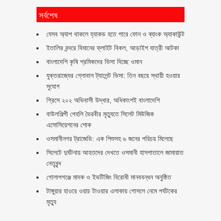
সর্বশেষ
যেসব অ্যাপ থাকলে হ্যাকড হতে পারে ফোন ও ব্যাংক অ্যাকাউন্ট
ইতালির বন্দরে বিমানের ফ্লাইট বিকল, আড়াইশ যাত্রী আটকা
বাংলাদেশি কৃষি শ্রমিকদের ভিসা দিচ্ছে ওমান
যুক্তরাজ্যের গ্লোবাল ট্যালেন্ট ভিসা: তিন বছরে স্থায়ী হওয়ার
সুযোগ
গ্রিসে ২০২ অভিবাসী উদ্ধার, অধিকাংশই বাংলাদেশি
বাউলশিল্পী পেহলি ভৈরবীর মৃত্যুতে সিলেট মিউজিক
এসোসিয়েশনের শোক
ওসমানীনগর ট্রাজেডি: এক শিশুসহ ৬ জনের পরিচয় মিলেছে
সিলেটে দুর্ঘটনায় আহতদের দেখতে ওসমানী হাসপাতালে জামায়াত
নেতৃবৃন্দ
গোলাপগঞ্জে মাদক ও ইভটিজিং বিরোধী মানববন্ধন অনুষ্ঠিত
টাঙ্গুয়ার হাওরে ওয়াচ টাওয়ার এলাকায় গোসলে নেমে পর্যটকের
মৃত্যু