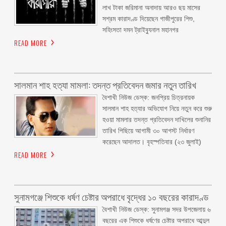
লাখ টাকা জরিমানা অনাদায় আরও ছয় মাসের
সশ্রম কারাদণ্ড দিয়েছেন গাজীপুরের শিশু,
সহিংসতা দমন ট্রাইব্যুনাল মহানগর
READ MORE
সালমান শাহ হত্যা মামলা: তদন্ত প্রতিবেদন জমার নতুন তারিখ
বৈশাখী নিউজ ডেস্ক: জনপ্রিয় চিত্রনায়ক
সালমান শাহ হত্যার অভিযোগ নিয়ে নতুন করে শুরু
হওয়া মামলার তদন্ত প্রতিবেদন দাখিলের শুনানির
তারিখ পিছিয়ে আগামী ৩০ আগস্ট নির্ধারণ
করেছেন আদালত। বৃহস্পতিবার (২৩ জুলাই)
READ MORE
সুনামগঞ্জে শিশুকে ধর্ষণ চেষ্টার অপরাধে বৃদ্ধের ১০ বছরের কারাদণ্ড
বৈশাখী নিউজ ডেস্ক: সুনামগঞ্জ সদর উপজেলায় ৬
বছরের এক শিশুকে ধর্ষণের চেষ্টার অপরাধে আব্দুল