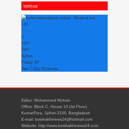
আবহাওয়া
+
31
°
C
+
33°
+
25°
Sylhet
Friday, 07
See 7-Day Forecast
Editor: Mohammed Mohsin
Office: Block C, House 10 (Ist Floor)
KumarPara, Sylhet-3100, Bangladesh
E-mail: boishakhinews24@hotmail.com
Website: http://www.boishakhinews24.com