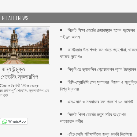
RELATED NEWS
সিলেট শিক্ষা বোর্ডের চেয়ারম্যান হলেন প্রফেসর
শহীদুল আলম
অস্ট্রিয়ায় উচ্চশিক্ষা: কম খরচে পড়াশোনা, থাকছ
কাজের সুযোগও
 জন্য উন্মুক্ত
সিকৃবি’তে ভ্যাকসিন প্রোডাকশন ল্যাব উদ্বোধন
র শেভেনিং স্কলারশিপ
ভিসি-প্রোভিসি পেল সুনামগঞ্জ বিজ্ঞান ও প্রযুক্তি
ode বৈশাখী নিউজ ডেস্ক:
বিশ্ববিদ্যালয়
র মর্যাদাপূর্ণ শেভেনিং স্কলারশিপ-এর
ণ শুরু
এসএসসি ও সমমানের ফল প্রকাশ ১০ আগস্ট
সিলেট শিক্ষা বোর্ডের নতুন সচিব অধ্যাপক
শাহজাহান কবীর
WhatsApp
এইচএসসি পরীক্ষার্থীদের জন্য জরুরি নির্দেশনা