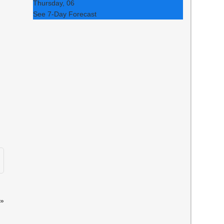
Thursday, 06
See 7-Day Forecast
»