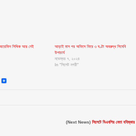
 আরেফিন সিদ্দিক আর নেই
আড়াই মাস পর অফিসে ফিরে ৩ ঘণ্টা অবরুদ্ধ সিমেবি
উপাচার্য
নভেম্বর ৭, ২০২৪
In "সিলেট নগরী"
senger
Email
(Next News)
সিলেটে বিএনপির নেতা বহিষ্কার