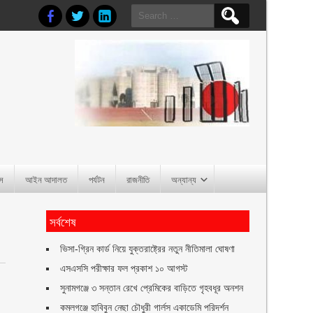
Search
for:
াস
আইন আদালত
পর্যটন
রাজনীতি
অন্যান্য
সর্বশেষ
ভিসা-গ্রিন কার্ড নিয়ে যুক্তরাষ্ট্রের নতুন নীতিমালা ঘোষণা
এসএসসি পরীক্ষার ফল প্রকাশ ১০ আগস্ট
সুনামগঞ্জে ৩ সন্তান রেখে প্রেমিকের বাড়িতে গৃহবধূর অনশন
ক
কমলগঞ্জে হাবিবুন নেছা চৌধুরী গার্লস একাডেমি পরিদর্শন