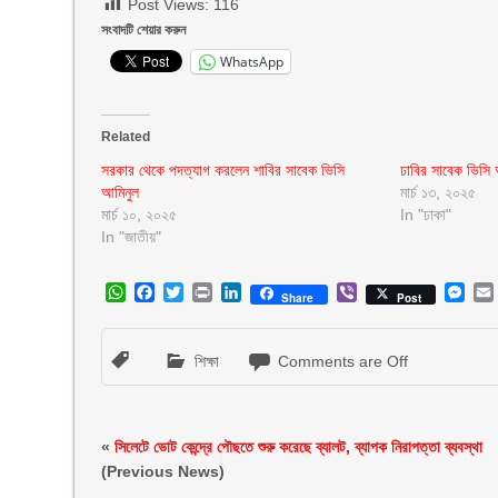
Post Views:
116
সংবাদটি শেয়ার করুন
WhatsApp
Related
সরকার থেকে পদত্যাগ করলেন শাবির সাবেক ভিসি
ঢাবির সাবেক ভিসি
আমিনুল
মার্চ ১৩, ২০২৫
মার্চ ১০, ২০২৫
In "ঢাকা"
In "জাতীয়"
WhatsApp
Facebook
Twitter
Print
LinkedIn
Viber
Mes
Share
Post
শিক্ষা
Comments are Off
«
সিলেটে ভোট কেন্দ্রে পৌছতে শুরু করেছে ব্যালট, ব্যাপক নিরাপত্তা ব্যবস্থা
(Previous News)