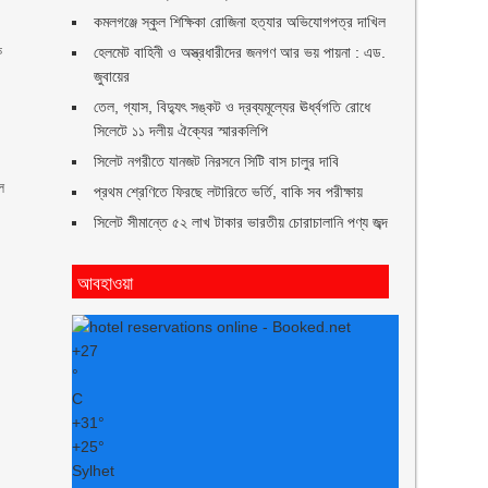
কমলগঞ্জে স্কুল শিক্ষিকা রোজিনা হত্যার অভিযোগপত্র দাখিল
ক
হেলমেট বাহিনী ও অস্ত্রধারীদের জনগণ আর ভয় পায়না : এড.
জুবায়ের
তেল, গ্যাস, বিদ্যুৎ সঙ্কট ও দ্রব্যমূল্যের ঊর্ধ্বগতি রোধে
সিলেটে ১১ দলীয় ঐক্যের স্মারকলিপি
সিলেট নগরীতে যানজট নিরসনে সিটি বাস চালুর দাবি
ে
প্রথম শ্রেণিতে ফিরছে লটারিতে ভর্তি, বাকি সব পরীক্ষায়
সিলেট সীমান্তে ৫২ লাখ টাকার ভারতীয় চোরাচালানি পণ্য জব্দ
আবহাওয়া
+
27
°
C
+
31°
+
25°
Sylhet