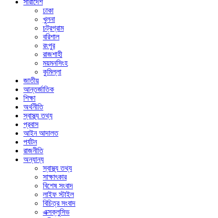
সারাদেশ
ঢাকা
খুলনা
চট্রগ্রাম
বরিশাল
রংপুর
রাজশাহী
ময়মনসিংহ
কুমিল্লা
জাতীয়
আন্তর্জাতিক
শিক্ষা
অর্থনীতি
স্বাস্থ্য তথ্য
প্রবাস
আইন আদালত
পর্যটন
রাজনীতি
অন্যান্য
স্বাস্থ্য তথ্য
সাক্ষাৎকার
বিশেষ সংবাদ
লাইফ স্টাইল
বিচিত্র সংবাদ
এক্সক্লুসিভ