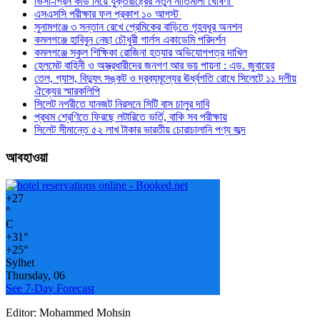
ভিসা-গ্রিন কার্ড নিয়ে যুক্তরাষ্ট্রের নতুন নীতিমালা ঘোষণা
এসএসসি পরীক্ষার ফল প্রকাশ ১০ আগস্ট
সুনামগঞ্জে ৩ সন্তান রেখে প্রেমিকের বাড়িতে গৃহবধূর অনশন
কমলগঞ্জে হাবিবুন নেছা চৌধুরী গার্লস একাডেমি পরিদর্শন
কমলগঞ্জে স্কুল শিক্ষিকা রোজিনা হত্যার অভিযোগপত্র দাখিল
হেলমেট বাহিনী ও অস্ত্রধারীদের জনগণ আর ভয় পায়না : এড. জুবায়ের
তেল, গ্যাস, বিদ্যুৎ সঙ্কট ও দ্রব্যমূল্যের ঊর্ধ্বগতি রোধে সিলেটে ১১ দলীয়
ঐক্যের স্মারকলিপি
সিলেট নগরীতে যানজট নিরসনে সিটি বাস চালুর দাবি
প্রথম শ্রেণিতে ফিরছে লটারিতে ভর্তি, বাকি সব পরীক্ষায়
সিলেট সীমান্তে ৫২ লাখ টাকার ভারতীয় চোরাচালানি পণ্য জব্দ
আবহাওয়া
+
27
°
C
+
31°
+
25°
Sylhet
Thursday, 06
See 7-Day Forecast
Editor: Mohammed Mohsin