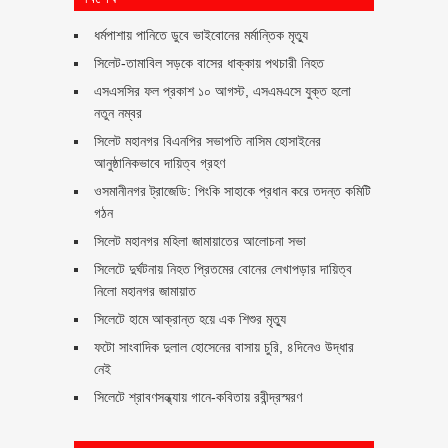
ধর্মপাশায় পানিতে ডুবে ভাইবোনের মর্মান্তিক মৃত্যু
সিলেট-তামাবিল সড়কে বাসের ধাক্কায় পথচারী নিহত
এসএসসির ফল প্রকাশ ১০ আগস্ট, এসএমএসে যুক্ত হলো
নতুন নম্বর
সিলেট মহানগর বিএনপির সভাপতি নাসিম হোসাইনের
আনুষ্ঠানিকভাবে দায়িত্ব গ্রহণ
ওসমানীনগর ট্রাজেডি: পিংকি সাহাকে প্রধান করে তদন্ত কমিটি
গঠন
সিলেট মহানগর মহিলা জামায়াতের আলোচনা সভা
সিলেটে দুর্ঘটনায় নিহত প্রিতমের বোনের লেখাপড়ার দায়িত্ব
নিলো মহানগর জামায়াত
সিলেটে হামে আক্রান্ত হয়ে এক শিশুর মৃত্যু
ফটো সাংবাদিক দুলাল হোসেনের বাসায় চুরি, ৪দিনেও উদ্ধার
নেই
সিলেটে শ্রাবণসন্ধ্যায় গানে-কবিতায় রবীন্দ্রস্মরণ