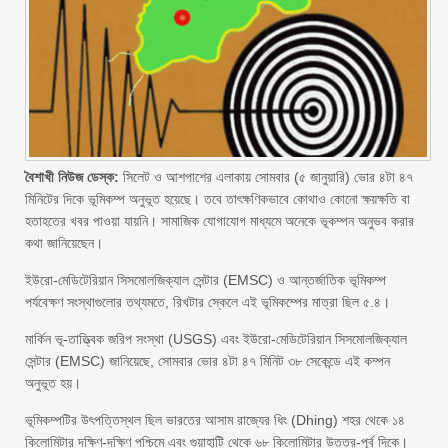
বৈশাখী নিউজ ডেস্ক:
সিলেট ও আশপাশের এলাকায় সোমবার (৫ জানুয়ারি) ভোর ৪টা ৪৭
মিনিটের দিকে ভূমিকম্প অনুভূত হয়েছে। তবে তাৎক্ষণিকভাবে কোথাও কোনো ক্ষয়ক্ষতি বা
হতাহতের খবর পাওয়া যায়নি। সামাজিক যোগাযোগ মাধ্যমে অনেকে ভূকম্পন অনুভব করার
কথা জানিয়েছেন।
ইউরো-মেডিটেরিয়ান সিসমোলজিক্যাল সেন্টার (EMSC) ও আন্তর্জাতিক ভূমিকম্প
পর্যবেক্ষণ সংস্থাগুলোর তথ্যমতে, রিখটার স্কেলে এই ভূমিকম্পের মাত্রা ছিল ৫.৪।
মার্কিন ভূ-তাত্ত্বিক জরিপ সংস্থা (USGS) এবং ইউরো-মেডিটেরিয়ান সিসমোলজিক্যাল
সেন্টার (EMSC) জানিয়েছে, সোমবার ভোর ৪টা ৪৭ মিনিট ৩৮ সেকেন্ডে এই কম্পন
অনুভূত হয়।
ভূমিকম্পটির উৎপত্তিস্থল ছিল ভারতের আসাম রাজ্যের ধিং (Dhing) শহর থেকে ১৪
কিলোমিটার দক্ষিণ-দক্ষিণ পশ্চিমে এবং গুয়াহাটি থেকে ৬৮ কিলোমিটার উত্তর-পূর্ব দিকে।