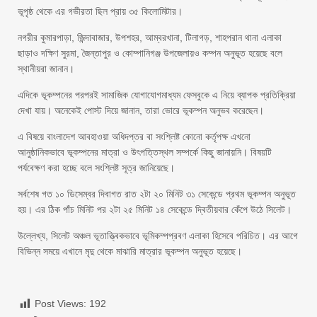
ভূপৃষ্ঠ থেকে এর গভীরতা ছিল প্রায় ৩৫ কিলোমিটার।
নগরীর কুমারপাড়া, জিন্দাবাজার, উপশহর, আম্বরখানা, টিলাগড়, শাহপরান থানা এলাকা
ছাড়াও দক্ষিণ সুরমা, জৈন্তাপুর ও কোম্পানিগঞ্জ উপজেলায়ও কম্পন অনুভূত হয়েছে বলে
স্থানীয়রা জানান।
এদিকে ভূকম্পনের পরপরই সামাজিক যোগাযোগমাধ্যম ফেসবুকে এ নিয়ে ব্যাপক প্রতিক্রিয়া
দেখা যায়। অনেকেই পোস্ট দিয়ে জানান, তারা ভোরে ভূকম্পন অনুভব করেছেন।
এ বিষয়ে বাংলাদেশ আবহাওয়া অধিদপ্তর বা সংশ্লিষ্ট কোনো কর্তৃপক্ষ এখনো
আনুষ্ঠানিকভাবে ভূকম্পনের মাত্রা ও উৎপত্তিস্থল সম্পর্কে কিছু জানায়নি। বিষয়টি
পর্যবেক্ষণ করা হচ্ছে বলে সংশ্লিষ্ট সূত্র জানিয়েছে।
সর্বশেষ গত ১০ ডিসেম্বর দিবাগত রাত ২টা ২০ মিনিট ৩১ সেকেন্ডে প্রথম ভূকম্পন অনুভূত
হয়। এর ঠিক পাঁচ মিনিট পর ২টা ২৫ মিনিট ১৪ সেকেন্ডে দ্বিতীয়বার কেঁপে উঠে সিলেট।
উল্লেখ্য, সিলেট অঞ্চল ভূতাত্ত্বিকভাবে ভূমিকম্পপ্রবণ এলাকা হিসেবে পরিচিত। এর আগে
বিভিন্ন সময়ে এখানে মৃদু থেকে মাঝারি মাত্রার ভূকম্পন অনুভূত হয়েছে।
Post Views:
192