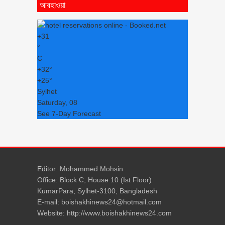
আবহাওয়া
+
31
°
C
+
32°
+
25°
Sylhet
Saturday, 08
See 7-Day Forecast
Editor: Mohammed Mohsin
Office: Block C, House 10 (Ist Floor)
KumarPara, Sylhet-3100, Bangladesh
E-mail: boishakhinews24@hotmail.com
Website: http://www.boishakhinews24.com