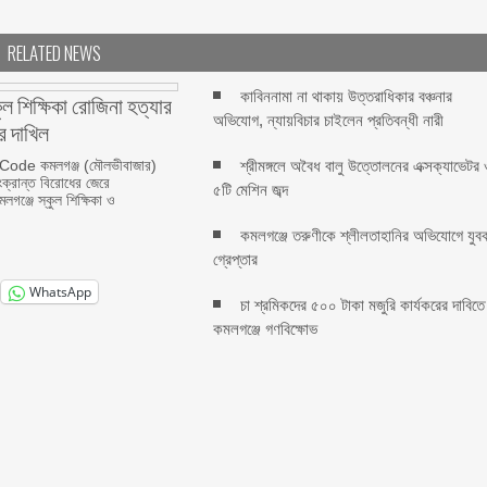
RELATED NEWS
কাবিননামা না থাকায় উত্তরাধিকার বঞ্চনার
ুল শিক্ষিকা রোজিনা হত্যার
অভিযোগ, ন্যায়বিচার চাইলেন প্রতিবন্ধী নারী
 দাখিল
ode কমলগঞ্জ (মৌলভীবাজার)
শ্রীমঙ্গলে অবৈধ বালু উত্তোলনের এক্সক্যাভেটর 
ংক্রান্ত বিরোধের জেরে
৫টি মেশিন জব্দ
গঞ্জে স্কুল শিক্ষিকা ও
কমলগঞ্জে তরুণীকে শ্লীলতাহানির অভিযোগে যুব
গ্রেপ্তার
WhatsApp
চা শ্রমিকদের ৫০০ টাকা মজুরি কার্যকরের দাবিতে
কমলগঞ্জে গণবিক্ষোভ