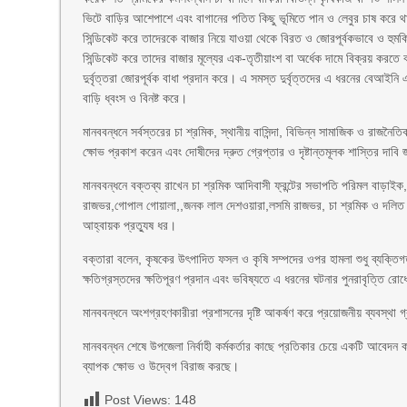
ভিটে বাড়ির আশেপাশে এবং বাগানের পতিত কিছু ভূমিতে পান ও লেবুর চাষ করে থাক
সিন্ডিকেট করে তাদেরকে বাজার নিয়ে যাওয়া থেকে বিরত ও জোরপূর্বকভাবে ও হুমকি
সিন্ডিকেট করে তাদের বাজার মূল্যের এক-তৃতীয়াংশ বা অর্ধেক দামে বিক্রয় করতে
দুর্বৃত্তরা জোরপূর্বক বাধা প্রদান করে। এ সমস্ত দুর্বৃত্তদের এ ধরনের বেআইন
বাড়ি ধ্বংস ও বিনষ্ট করে।
মানববন্ধনে সর্বস্তরের চা শ্রমিক, স্থানীয় বাসিন্দা, বিভিন্ন সামাজিক ও রাজনৈত
ক্ষোভ প্রকাশ করেন এবং দোষীদের দ্রুত গ্রেপ্তার ও দৃষ্টান্তমূলক শাস্তির দাবি
মানববন্ধনে বক্তব্য রাখেন চা শ্রমিক আদিবাসী ফ্রন্টের সভাপতি পরিমল বাড়াই
রাজভর,গোপাল গোয়ালা,,জনক লাল দেশওয়ারা,লসমি রাজভর, চা শ্রমিক ও দলিত জনগোষ
আহ্বায়ক প্রত্যুষ ধর।
বক্তারা বলেন, কৃষকের উৎপাদিত ফসল ও কৃষি সম্পদের ওপর হামলা শুধু ব্যক্তিগ
ক্ষতিগ্রস্তদের ক্ষতিপূরণ প্রদান এবং ভবিষ্যতে এ ধরনের ঘটনার পুনরাবৃত্তি রোধ
মানববন্ধনে অংশগ্রহণকারীরা প্রশাসনের দৃষ্টি আকর্ষণ করে প্রয়োজনীয় ব্যবস্থ
মানববন্ধন শেষে উপজেলা নির্বাহী কর্মকর্তার কাছে প্রতিকার চেয়ে একটি আবেদন 
ব্যাপক ক্ষোভ ও উদ্বেগ বিরাজ করছে।
Post Views:
148