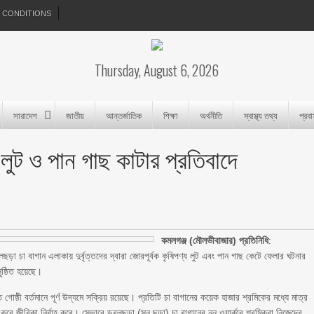
 CONDITIONS
Thursday, August 6, 2026
সারাদেশ
জাতীয়
আন্তর্জাতিক
শিক্ষা
অর্থনীতি
স্বাস্থ্য তথ্য
প্রব
 লুট ও পান গাছ কাটার প্রতিবাদে
কমলগঞ্জ (মৌলভীবাজার) প্রতিনিধি
:
া বাগান এলাকায় দুর্বৃত্তদের দ্বারা জোরপূর্বক কৃষিপণ্য লুট এবং পান গাছ কেটে ফেলার ঘটনার
ুষ্ঠিত হয়েছে।
ত গোষ্ঠী বর্তমানে পূর্ণ উদ্যমে সক্রিয় রয়েছে। প্রতিটি চা বাগানের কয়েক হাজার শ্রমিকের মধ্যে মাত্র
ন করে জীবিকা নির্বাহ করে। সেভাবে ডবলছড়া (সুন ছড়া) চা বাগানের নন ওয়ার্কার শ্রমিকরা নিজেদের