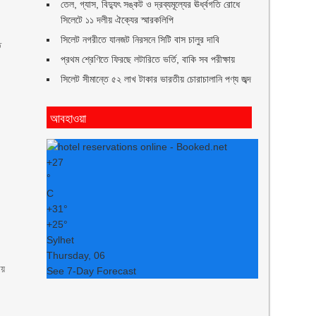
তেল, গ্যাস, বিদ্যুৎ সঙ্কট ও দ্রব্যমূল্যের ঊর্ধ্বগতি রোধে
সিলেটে ১১ দলীয় ঐক্যের স্মারকলিপি
সিলেট নগরীতে যানজট নিরসনে সিটি বাস চালুর দাবি
ত
প্রথম শ্রেণিতে ফিরছে লটারিতে ভর্তি, বাকি সব পরীক্ষায়
সিলেট সীমান্তে ৫২ লাখ টাকার ভারতীয় চোরাচালানি পণ্য জব্দ
আবহাওয়া
+
27
°
C
+
31°
+
25°
Sylhet
Thursday, 06
ায়
See 7-Day Forecast