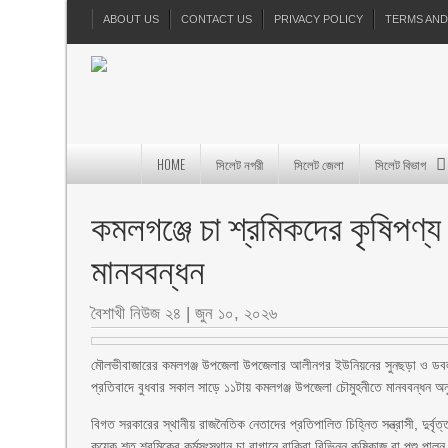
ABOUT US
CONTACT US
PRIVACY POLICY
TERMS AND
HOME
সিলেট নগরী
সিলেট জেলা
সিলেট বিভাগ
কমলগঞ্জে চা শ্রমিকদের কৃষিপণ্য
মানববন্ধন
বৈশাখী নিউজ ২৪
|
জুন ১০, ২০২৬
মৌলভীবাজারের কমলগঞ্জ উপজেলা উপজেলার আলীনগর ইউনিয়নের সুনছড়া ও ডবলছড়া চ
প্রতিবাদে বুধবার সকাল সাড়ে ১১টায় কমলগঞ্জ উপজেলা চৌমুহনীতে মানববন্ধন অন
বিগত সরকারের স্থানীয় রাজনৈতিক নেতাদের প্রতিপালিত চিহ্নিত সন্ত্রাসী, দুর্বৃত্
কয়েক শত শ্রমিকের কর্মসংস্থান চা বাগানে বাকিরা বিভিন্ন কৃষিকাজ বা পশু পাল