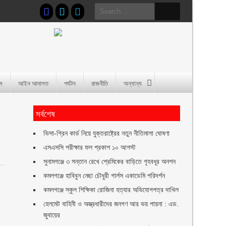
Search
for:
াস
আইন আদালত
পর্যটন
রাজনীতি
অন্যান্য
সর্বশেষ
ভিসা-গ্রিন কার্ড নিয়ে যুক্তরাষ্ট্রের নতুন নীতিমালা ঘোষণা
এসএসসি পরীক্ষার ফল প্রকাশ ১০ আগস্ট
সুনামগঞ্জে ৩ সন্তান রেখে প্রেমিকের বাড়িতে গৃহবধূর অনশন
কমলগঞ্জে হাবিবুন নেছা চৌধুরী গার্লস একাডেমি পরিদর্শন
কমলগঞ্জে স্কুল শিক্ষিকা রোজিনা হত্যার অভিযোগপত্র দাখিল
হেলমেট বাহিনী ও অস্ত্রধারীদের জনগণ আর ভয় পায়না : এড.
জুবায়ের