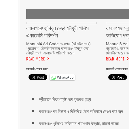
কমলগঞ্জে হাবিবুন নেছা চৌধুরী গার্লস
কমলগঞ্জে স্ক
একাডেমি পরিদর্শন
অভিযোগপত্র
Manual4 Ad Code কমলগঞ্জ (মৌলভীবাজার)
Manual3 Ad C
প্রতিনিধি: মৌলভীবাজারের কমলগঞ্জে হাবিবুন নেছা
প্রতিনিধি: জমি স
চৌধুরী গার্লস একাডেমি পরিদর্শন করেন
মৌলভীবাজারের কমল
READ MORE
READ MORE
সংবাদটি শেয়ার করুন
সংবাদটি শেয়ার করুন
WhatsApp
শ্রীমঙ্গলে বিদ্যুৎস্পৃষ্ট হয়ে যুবকের মৃত্যু
কমলগঞ্জে বন বিভাগ ও বিজিবি’র যৌথ অভিযানে সেগুন কাঠ জব্দ
কমলগঞ্জে পুলিশের অভিযানে পাইপগান উদ্ধার, মামলা দায়ের