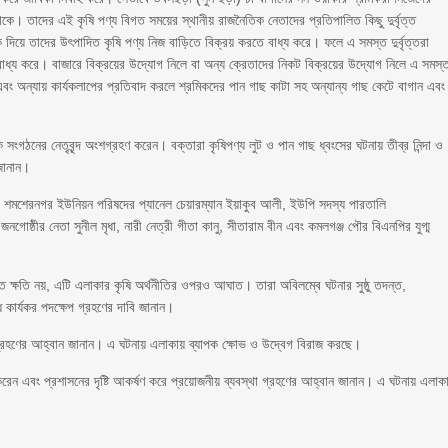
ে। তাদের এই কৃষি পণ্য বিগত সময়ের স্থানীয় রাজনৈতিক নেতাদের প্রতিপালিত কিছু দুর্বৃত্ত
 দিয়ে তাদের উৎপাদিত কৃষি পণ্য নিজ বাড়িতে বিক্রয় করতে বাধ্য করে। ফলে এ সমস্ত দুর্বৃত্তরা
 বাধ্য করে। বাজারে বিক্রয়ের উদ্যোগ নিলে বা অন্য ক্রেতাদের নিকট বিক্রয়ের উদ্যোগ নিলে এ সমস্
ি এবং অন্যায় কার্যকলাপের প্রতিবাদ করলে শ্রমিকদের পান গাছ কাটা সহ অন্যান্য গাছ কেটে বাগান এবং
িক সংগঠনের নেতৃবৃন্দ অংশগ্রহণ করেন। বক্তারা কৃষিপণ্য লুট ও পান গাছ ধ্বংসের ঘটনায় তীব্র নিন্দা ও
 জানান।
ক, শমশেরনগর ইউনিয়ন পরিষদের প্যানেল চেয়ারম্যান ইয়াকুব আলী, ইউপি সদস্য পারতালি
্ঠীর নেতা সুনীল মৃধা, নারী নেত্রী গীতা কানু, সীতারাম বীন এবং কমলগঞ্জ পৌর বিএনপির যুগ্ম
ত ক্ষতি নয়, এটি এলাকার কৃষি অর্থনীতির ওপরও আঘাত। তারা অবিলম্বে ঘটনার সুষ্ঠু তদন্ত,
ে কার্যকর পদক্ষেপ গ্রহণের দাবি জানান।
া গ্রহণের আহ্বান জানান। এ ঘটনায় এলাকায় ব্যাপক ক্ষোভ ও উদ্বেগ বিরাজ করছে।
করেন এবং প্রশাসনের দৃষ্টি আকর্ষণ করে প্রয়োজনীয় ব্যবস্থা গ্রহণের আহ্বান জানান। এ ঘটনায় এলাক