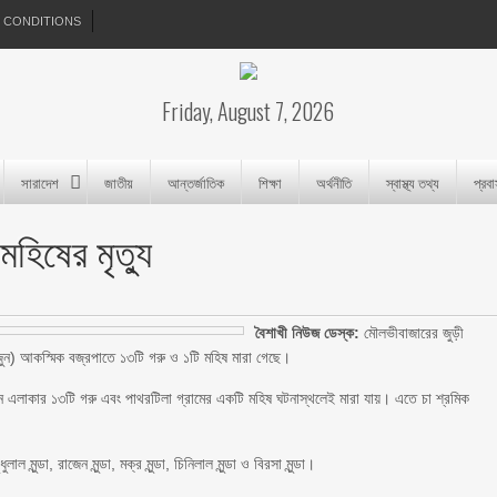
 CONDITIONS
Friday, August 7, 2026
সারাদেশ
জাতীয়
আন্তর্জাতিক
শিক্ষা
অর্থনীতি
স্বাস্থ্য তথ্য
প্রব
হিষের মৃত্যু
বৈশাখী নিউজ ডেস্ক:
মৌলভীবাজারের জুড়ী
জুন) আকস্মিক বজ্রপাতে ১৩টি গরু ও ১টি মহিষ মারা গেছে।
গান এলাকার ১৩টি গরু এবং পাথরটিলা গ্রামের একটি মহিষ ঘটনাস্থলেই মারা যায়। এতে চা শ্রমিক
 মুন্ডা, রাজেন মুন্ডা, মক্র মুন্ডা, চিনিলাল মুন্ডা ও বিরসা মুন্ডা।