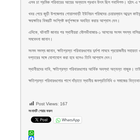
এসব চা শ্রমিক পরিবারের আয়ের অন্যতম প্রধান উৎস ছিল গবাদিপশু। হঠাৎ এ ক্
খবর পেয়ে জুড়ী উপজেলার গোয়ালবাড়ী ইউনিয়ন পরিষদের চেয়ারম্যান আব্দুল কাইয়ূম 
ক্ষয়ক্ষতির বিষয়টি সংশ্লিষ্ট কর্তৃপক্ষকে অবহিত করার আশ্বাস দেন।
এদিকে, ঘটনাটি জানার পর স্থানীয়রা মৌলভীবাজার-১ আসনের সংসদ সদস্য নাসির 
সমবেদনা জানান।
সংসদ সদস্য জানান, ক্ষতিগ্রস্ত পরিবারগুলোর দুর্দশা লাঘবে প্রয়োজনীয় সহায়তা ও
দপ্তরের সঙ্গে যোগাযোগ করা হবে বলেও তিনি আশ্বাস দেন।
স্থানীয়দের দাবি, ক্ষতিগ্রস্ত পরিবারগুলোর আর্থিক অবস্থা অত্যন্ত নাজুক। তাই
ক্ষতিগ্রস্ত পরিবারগুলোর পাশে দাঁড়াতে স্থানীয় জনপ্রতিনিধি ও সমাজের বিত্ত
Post Views:
167
সংবাদটি শেয়ার করুন
WhatsApp
WhatsApp