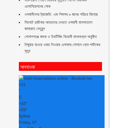
বাউলশিল্পী পেহলি ভৈরবীর মৃত্যুতে সিলেট মিউজিক
এসোসিয়েশনের শোক
ওসমানীনগর ট্রাজেডি: এক শিশুসহ ৬ জনের পরিচয় মিলেছে
সিলেটে দুর্ঘটনায় আহতদের দেখতে ওসমানী হাসপাতালে
জামায়াত নেতৃবৃন্দ
গোলাপগঞ্জে মাদক ও ইভটিজিং বিরোধী মানববন্ধন অনুষ্ঠিত
টাঙ্গুয়ার হাওরে ওয়াচ টাওয়ার এলাকায় গোসলে নেমে পর্যটকের
মৃত্যু
আবহাওয়া
+
31
°
C
+
33°
+
25°
Sylhet
Friday, 07