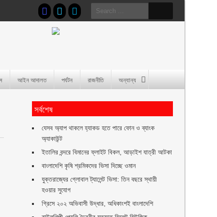
Search
for:
াস
আইন আদালত
পর্যটন
রাজনীতি
অন্যান্য
সর্বশেষ
যেসব অ্যাপ থাকলে হ্যাকড হতে পারে ফোন ও ব্যাংক
অ্যাকাউন্ট
ইতালির বন্দরে বিমানের ফ্লাইট বিকল, আড়াইশ যাত্রী আটকা
বাংলাদেশি কৃষি শ্রমিকদের ভিসা দিচ্ছে ওমান
যুক্তরাজ্যের গ্লোবাল ট্যালেন্ট ভিসা: তিন বছরে স্থায়ী
হওয়ার সুযোগ
গ্রিসে ২০২ অভিবাসী উদ্ধার, অধিকাংশই বাংলাদেশি