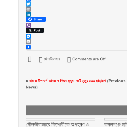
Facebook
Twitter
Print
LinkedIn
Share
Viber
Post
Messenger
Email
মৌলভীবাজার
Comments are Off
«
হাম ও উপসর্গে আরও ৭ শিশুর মৃত্যু, মোট মৃত্যু ৬০০ ছাড়ালো
(Previous
News)
মৌলভীবাজারে কিশোরীকে অপহরণ ও
কমলগঞ্জে হাব