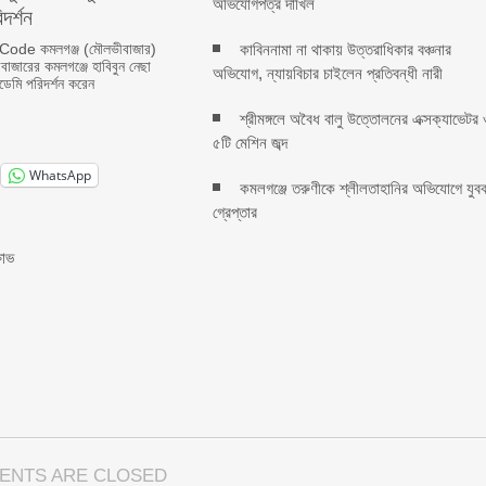
অভিযোগপত্র দাখিল
দর্শন
ode কমলগঞ্জ (মৌলভীবাজার)
কাবিননামা না থাকায় উত্তরাধিকার বঞ্চনার
বাজারের কমলগঞ্জে হাবিবুন নেছা
অভিযোগ, ন্যায়বিচার চাইলেন প্রতিবন্ধী নারী
াডেমি পরিদর্শন করেন
শ্রীমঙ্গলে অবৈধ বালু উত্তোলনের এক্সক্যাভেটর 
৫টি মেশিন জব্দ
WhatsApp
কমলগঞ্জে তরুণীকে শ্লীলতাহানির অভিযোগে যুব
গ্রেপ্তার
ষোভ
ENTS ARE CLOSED