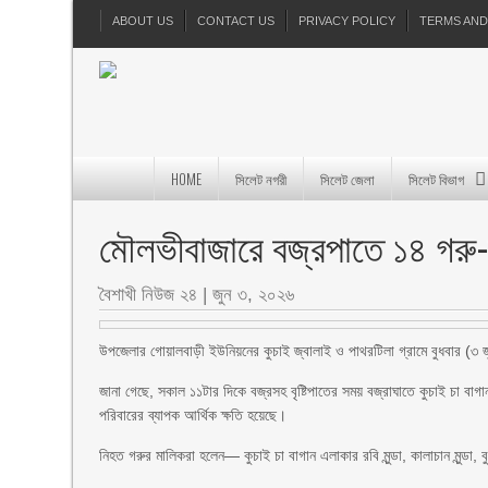
ABOUT US
CONTACT US
PRIVACY POLICY
TERMS AND
HOME
সিলেট নগরী
সিলেট জেলা
সিলেট বিভাগ
মৌলভীবাজারে বজ্রপাতে ১৪ গরু-ম
বৈশাখী নিউজ ২৪
|
জুন ৩, ২০২৬
উপজেলার গোয়ালবাড়ী ইউনিয়নের কুচাই জ্বালাই ও পাথরটিলা গ্রামে বুধবার (৩ 
জানা গেছে, সকাল ১১টার দিকে বজ্রসহ বৃষ্টিপাতের সময় বজ্রাঘাতে কুচাই চা বা
পরিবারের ব্যাপক আর্থিক ক্ষতি হয়েছে।
নিহত গরুর মালিকরা হলেন— কুচাই চা বাগান এলাকার রবি মুন্ডা, কালাচান মুন্ডা, বুধুলাল