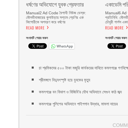
ধর্ষণের অভিযোগে যুবক গ্রেফতার
একাডেমি পরি
Manual2 Ad Code বৈশাখী নিউজ ডেস্ক:
Manual6 Ad C
মৌলভীবাজারের কুলাউড়ায় সপ্তম শ্রেণির এক
প্রতিনিধি: মৌলভী
কিশোরীকে অপহরণ করে ধর্ষণের
চৌধুরী গার্লস এক
READ MORE
READ MORE
সংবাদটি শেয়ার করুন
সংবাদটি শেয়ার করুন
WhatsApp
চা শ্রমিকদের ৫০০ টাকা মজুরি কার্যকরের দাবিতে কমলগঞ্জে গণবিক্
শ্রীমঙ্গলে বিদ্যুৎস্পৃষ্ট হয়ে যুবকের মৃত্যু
কমলগঞ্জে বন বিভাগ ও বিজিবি’র যৌথ অভিযানে সেগুন কাঠ জব্দ
কমলগঞ্জে পুলিশের অভিযানে পাইপগান উদ্ধার, মামলা দায়ের
COMM