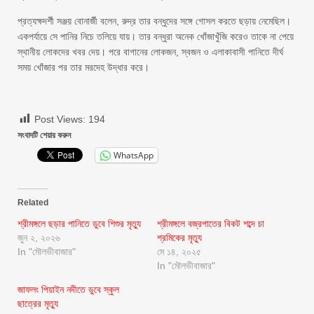
প্রত্যক্ষদর্শী সঞ্জয় বোনার্জী বলেন, রুদ্র তার বন্ধুদের সঙ্গে গোসল করতে ছড়ায় নেমেছিল।
একপর্যায়ে সে পানির নিচে তলিয়ে যায়। তার বন্ধুরা অনেক খোঁজাখুঁজি করেও তাকে না পেয়ে
স্থানীয় লোকদের খবর দেয়। পরে বাগানের লোকজন, স্বজন ও এলাকাবাসী পানিতে দীর্ঘ
সময় খোঁজার পর তার মরদেহ উদ্ধার করে।
Post Views:
194
সংবাদটি শেয়ার করুন
WhatsApp
Related
শ্রীমঙ্গলে ছড়ার পানিতে ডুবে শিশুর মৃত্যু
শ্রীমঙ্গলে বজ্রপাতের বিকট শব্দে চা
জুন ২, ২০২৬
শ্রমিকের মৃত্যু
In "মৌলভীবাজার"
মে ১৪, ২০২৫
In "মৌলভীবাজার"
জাফলং পিয়াইন নদীতে ডুবে স্কুল
ছাত্রের মৃত্যু