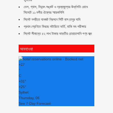
তেল, গ্যাস, বিদ্যুৎ সঙ্কট ও দ্রব্যমূল্যের ঊর্ধ্বগতি রোধে
সিলেটে ১১ দলীয় ঐক্যের স্মারকলিপি
সিলেট নগরীতে যানজট নিরসনে সিটি বাস চালুর দাবি
প্রথম শ্রেণিতে ফিরছে লটারিতে ভর্তি, বাকি সব পরীক্ষায়
সিলেট সীমান্তে ৫২ লাখ টাকার ভারতীয় চোরাচালানি পণ্য জব্দ
আবহাওয়া
+
27
°
C
+
31°
+
25°
Sylhet
Thursday, 06
See 7-Day Forecast