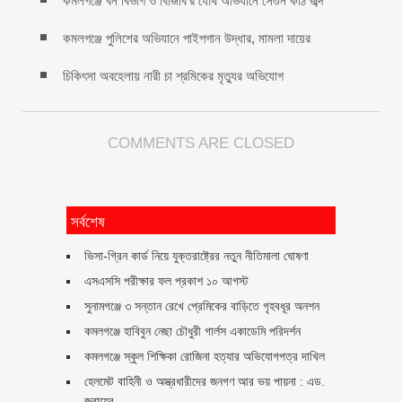
কমলগঞ্জে বন বিভাগ ও বিজিবি’র যৌথ অভিযানে সেগুন কাঠ জব্দ
কমলগঞ্জে পুলিশের অভিযানে পাইপগান উদ্ধার, মামলা দায়ের
চিকিৎসা অবহেলায় নারী চা শ্রমিকের মৃত্যুর অভিযোগ
COMMENTS ARE CLOSED
সর্বশেষ
ভিসা-গ্রিন কার্ড নিয়ে যুক্তরাষ্ট্রের নতুন নীতিমালা ঘোষণা
এসএসসি পরীক্ষার ফল প্রকাশ ১০ আগস্ট
সুনামগঞ্জে ৩ সন্তান রেখে প্রেমিকের বাড়িতে গৃহবধূর অনশন
কমলগঞ্জে হাবিবুন নেছা চৌধুরী গার্লস একাডেমি পরিদর্শন
কমলগঞ্জে স্কুল শিক্ষিকা রোজিনা হত্যার অভিযোগপত্র দাখিল
হেলমেট বাহিনী ও অস্ত্রধারীদের জনগণ আর ভয় পায়না : এড.
জুবায়ের