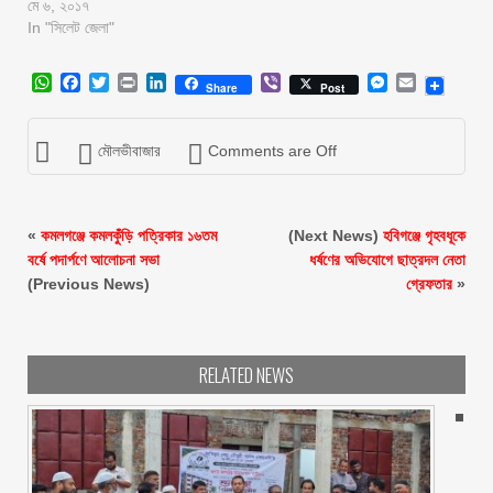
মে ৬, ২০১৭
In "সিলেট জেলা"
WhatsApp
Facebook
Twitter
Print
LinkedIn
Viber
Messenger
Email
Share
Post
মৌলভীবাজার
Comments are Off
«
কমলগঞ্জে কমলকুঁড়ি পত্রিকার ১৬তম
(Next News)
হবিগঞ্জে গৃহবধূকে
বর্ষে পদার্পণে আলোচনা সভা
ধর্ষণের অভিযোগে ছাত্রদল নেতা
(Previous News)
গ্রেফতার
»
RELATED NEWS