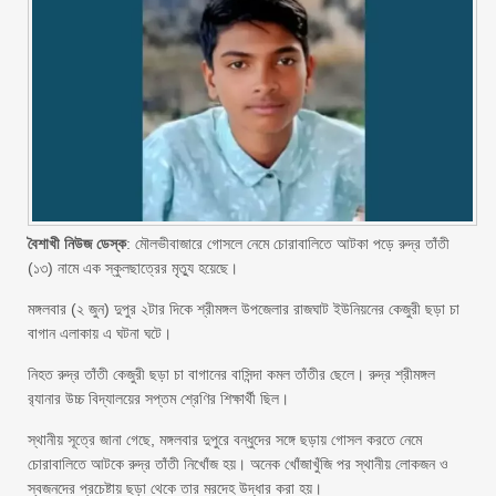
বৈশাখী নিউজ ডেস্ক
: মৌলভীবাজারে গোসলে নেমে চোরাবালিতে আটকা পড়ে রুদ্র তাঁতী
(১৩) নামে এক স্কুলছাত্রের মৃত্যু হয়েছে।
মঙ্গলবার (২ জুন) দুপুর ২টার দিকে শ্রীমঙ্গল উপজেলার রাজঘাট ইউনিয়নের কেজুরী ছড়া চা
বাগান এলাকায় এ ঘটনা ঘটে।
নিহত রুদ্র তাঁতী কেজুরী ছড়া চা বাগানের বাসিন্দা কমল তাঁতীর ছেলে। রুদ্র শ্রীমঙ্গল
র‍্যানার উচ্চ বিদ্যালয়ের সপ্তম শ্রেণির শিক্ষার্থী ছিল।
স্থানীয় সূত্রে জানা গেছে, মঙ্গলবার দুপুরে বন্ধুদের সঙ্গে ছড়ায় গোসল করতে নেমে
চোরাবালিতে আটকে রুদ্র তাঁতী নিখোঁজ হয়। অনেক খোঁজাখুঁজি পর স্থানীয় লোকজন ও
স্বজনদের প্রচেষ্টায় ছড়া থেকে তার মরদেহ উদ্ধার করা হয়।