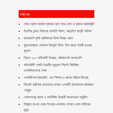
সর্বশেষ
যেসব অ্যাপ থাকলে হ্যাকড হতে পারে ফোন ও ব্যাংক অ্যাকাউন্ট
ইতালির বন্দরে বিমানের ফ্লাইট বিকল, আড়াইশ যাত্রী আটকা
বাংলাদেশি কৃষি শ্রমিকদের ভিসা দিচ্ছে ওমান
যুক্তরাজ্যের গ্লোবাল ট্যালেন্ট ভিসা: তিন বছরে স্থায়ী হওয়ার
সুযোগ
গ্রিসে ২০২ অভিবাসী উদ্ধার, অধিকাংশই বাংলাদেশি
বাউলশিল্পী পেহলি ভৈরবীর মৃত্যুতে সিলেট মিউজিক
এসোসিয়েশনের শোক
ওসমানীনগর ট্রাজেডি: এক শিশুসহ ৬ জনের পরিচয় মিলেছে
সিলেটে দুর্ঘটনায় আহতদের দেখতে ওসমানী হাসপাতালে জামায়াত
নেতৃবৃন্দ
গোলাপগঞ্জে মাদক ও ইভটিজিং বিরোধী মানববন্ধন অনুষ্ঠিত
টাঙ্গুয়ার হাওরে ওয়াচ টাওয়ার এলাকায় গোসলে নেমে পর্যটকের
মৃত্যু