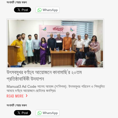
সংবাদটি শেয়ার করুন
WhatsApp
উৎসবমুখর বর্ণাঢ্য আয়োজনে কানামাছি’র ২০তম
প্রতিষ্ঠাবার্ষিকী উদযাপন
Manual3 Ad Code সালেহ আহমদ (স’লিপক): উৎসবমুখর পরিবেশ ও শিশুনন্দিত
আবহে বর্ণাঢ্য আয়োজনে ছোটদের জনপ্রিয়
READ MORE
সংবাদটি শেয়ার করুন
WhatsApp