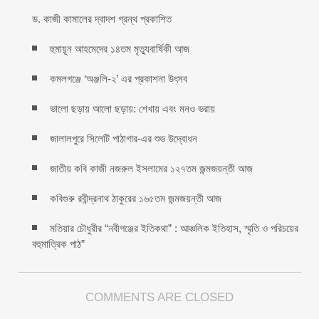
ড. কাজী কামালের দ্বাদশ গ্রন্থ প্রকাশিত
হুমায়ূন আহমেদের ১৪তম মৃত্যুবার্ষিকী আজ
কমলগঞ্জে ‘অঞ্জলি-২’ এর প্রকাশনা উৎসব
ভালো ছড়ায় আলো ছড়ায়: শেখায় এবং মনও ভরায়
জালালপুরে সিলেটি পাঠাগার-এর শুভ উদ্বোধন
জাতীয় কবি কাজী নজরুল ইসলামের ১২৭তম জন্মজয়ন্তী আজ
কবিগুরু রবীন্দ্রনাথ ঠাকুরের ১৬৫তম জন্মজয়ন্তী আজ
মতিয়ার চৌধুরীর “নবীগঞ্জের ইতিকথা” : আঞ্চলিক ইতিহাস, স্মৃতি ও পরিচয়ের
বহুমাত্রিক পাঠ”
COMMENTS ARE CLOSED