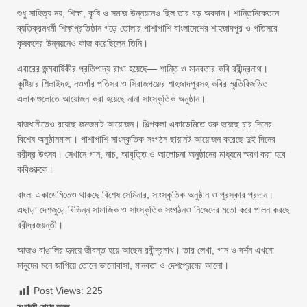
শুধু সাহিত্য নয়, শিক্ষা, কৃষি ও সমাজ উন্নয়নেও ছিল তার বড় অবদান। শান্তিনিকেতনে
ব্যতিক্রমধর্মী শিক্ষাপ্রতিষ্ঠান গড়ে তোলার পাশাপাশি বাংলাদেশের শাহজাদপুর ও পতিসরে
কৃষকদের উন্নয়নেও কাজ করেছিলেন তিনি।
এবারের জন্মবার্ষিকীর প্রতিপাদ্য রাখা হয়েছে— শান্তি ও মানবতার কবি রবীন্দ্রনাথ।
কুষ্টিয়ার শিলাইদহ, নওগাঁর পতিসর ও সিরাজগঞ্জের শাহজাদপুরসহ কবির স্মৃতিবিজড়িত
এলাকাগুলোতে আয়োজন করা হয়েছে নানা সাংস্কৃতিক অনুষ্ঠান।
রাজধানীতেও রয়েছে জমজমাট আয়োজন। শিল্পকলা একাডেমিতে শুরু হয়েছে চার দিনের
বিশেষ অনুষ্ঠানমালা। পাশাপাশি সাংস্কৃতিক সংগঠন ছায়ানট আয়োজন করেছে দুই দিনের
রবীন্দ্র উৎসব। সেখানে গান, নাচ, আবৃত্তি ও আলোচনা অনুষ্ঠানের মাধ্যমে স্মরণ করা হবে
কবিগুরুকে।
বাংলা একাডেমিতেও থাকছে বিশেষ সেমিনার, সাংস্কৃতিক অনুষ্ঠান ও পুরস্কার প্রদান।
এছাড়া দেশজুড়ে বিভিন্ন সামাজিক ও সাংস্কৃতিক সংগঠনও নিজেদের মতো করে পালন করছে
রবীন্দ্রজয়ন্তী।
আজও বাঙালির হৃদয়ে জীবন্ত হয়ে আছেন রবীন্দ্রনাথ। তার লেখা, গান ও দর্শন এখনো
মানুষের মনে জাগিয়ে তোলে ভালোবাসা, মানবতা ও দেশপ্রেমের আলো।
Post Views:
225
সংবাদটি শেয়ার করুন