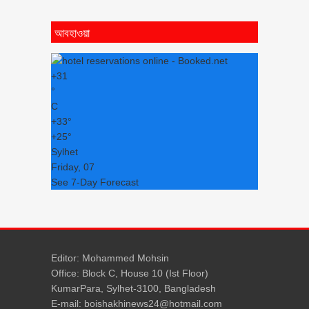
আবহাওয়া
+
31
°
C
+
33°
+
25°
Sylhet
Friday, 07
See 7-Day Forecast
Editor: Mohammed Mohsin
Office: Block C, House 10 (Ist Floor)
KumarPara, Sylhet-3100, Bangladesh
E-mail: boishakhinews24@hotmail.com