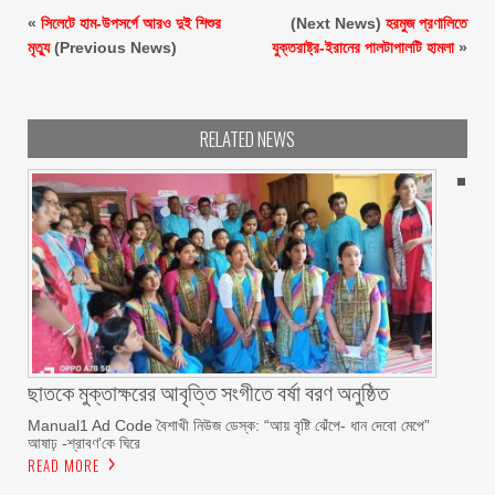
«
সিলেটে হাম-উপসর্গে আরও দুই শিশুর
(Next News)
হরমুজ প্রণালিতে
মৃত্যু
(Previous News)
যুক্তরাষ্ট্র-ইরানের পালটাপালটি হামলা
»
RELATED NEWS
ছাতকে মুক্তাক্ষরের আবৃত্তি সংগীতে বর্ষা বরণ অনুষ্ঠিত
Manual1 Ad Code বৈশাখী নিউজ ডেস্ক: “আয় বৃষ্টি ঝেঁপে- ধান দেবো মেপে”
আষাঢ় -শ্রাবণ’কে ঘিরে
READ MORE