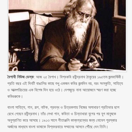
বৈশাখী নিউজ ডেস্ক
: আজ ২৫ বৈশাখ। বিশ্বকবি রবীন্দ্রনাথ ঠাকুরের ১৬৫তম জন্মবার্ষিকী।
প্রতি বছর এই দিনটি বাঙালির কাছে শুধু একজন কবির জন্মদিন নয়, বরং সংস্কৃতি, সাহিত্য
ও আত্মপরিচয়ের এক বিশেষ দিন হয়ে ওঠে। দেশজুড়ে নানা আয়োজনে স্মরণ করা হচ্ছে
কবিগুরুকে।
বাংলা সাহিত্য, গান, গল্প, নাটক, প্রবন্ধ ও চিত্রকলায় নিজের অসাধারণ প্রতিভার ছাপ
রেখে গেছেন রবীন্দ্রনাথ। তাঁর লেখা গান, কবিতা ও চিন্তাধারা যুগের পর যুগ মানুষকে
অনুপ্রাণিত করে আসছে। ১৯১৩ সালে গীতাঞ্জলি কাব্যগ্রন্থের জন্য নোবেল পুরস্কার
অর্জনের মাধ্যমে বাংলা ভাষাকে বিশ্বদরবারে সম্মানের আসনে পৌঁছে দেন তিনি।