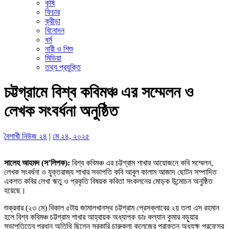
কৃষি
ফিচার
ক্রীড়া
বিনোদন
ধর্ম
নারী ও শিশু
মিডিয়া
তথ্য প্রযুক্তি
চট্টগ্রামে বিশ্ব কবিমঞ্চ এর সম্মেলন ও
লেখক সংবর্ধনা অনুষ্ঠিত
বৈশাখী নিউজ ২৪
|
মে ২৪, ২০২৫
সালেহ আহমদ (স’লিপক):
বিশ্ব কবিমঞ্চ এর চট্টগ্রাম শাখার আয়োজনে কবি সম্মেলন,
লেখক সংবর্ধনা ও যুক্তরাজ্য শাখার সভাপতি কবি আবুল কালাম আজাদ ছোটন সম্পাদিত
একশত কবির লেখা ঋতু ও প্রকৃতি বিষয়ক কবিতা সংকলনের মোড়ক উন্মোচন অনুষ্ঠিত
হয়েছে।
শুক্রবার (২৩ মে) বিকাল ৫টায় জামালখানস্থ চট্টগ্রাম প্রেসক্লাবের ২য় তলা এস রহমান
হলে বিশ্ব কবিমঞ্চ চট্টগ্রাম শাখার আহ্বায়ক অধ্যাপক ডাঃ কল্যান কুমার বড়ুয়ার
সভাপতিত্বে প্রধান অতিথি ছিলেন সরকারি চারুকলা কলেজের প্রাক্তন অধ্যক্ষ প্রফেসর