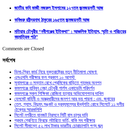
জাতীয় কবি কাজী নজরুল ইসলামের ১২৭তম জন্মজয়ন্তী আজ
কবিগুরু রবীন্দ্রনাথ ঠাকুরের ১৬৫তম জন্মজয়ন্তী আজ
মতিয়ার চৌধুরীর “নবীগঞ্জের ইতিকথা” : আঞ্চলিক ইতিহাস, স্মৃতি ও পরিচয়ের
বহুমাত্রিক পাঠ”
Comments are Closed
সর্বশেষ
ভিসা-গ্রিন কার্ড নিয়ে যুক্তরাষ্ট্রের নতুন নীতিমালা ঘোষণা
এসএসসি পরীক্ষার ফল প্রকাশ ১০ আগস্ট
সুনামগঞ্জে ৩ সন্তান রেখে প্রেমিকের বাড়িতে গৃহবধূর অনশন
কমলগঞ্জে হাবিবুন নেছা চৌধুরী গার্লস একাডেমি পরিদর্শন
কমলগঞ্জে স্কুল শিক্ষিকা রোজিনা হত্যার অভিযোগপত্র দাখিল
হেলমেট বাহিনী ও অস্ত্রধারীদের জনগণ আর ভয় পায়না : এড. জুবায়ের
তেল, গ্যাস, বিদ্যুৎ সঙ্কট ও দ্রব্যমূল্যের ঊর্ধ্বগতি রোধে সিলেটে ১১ দলীয়
ঐক্যের স্মারকলিপি
সিলেট নগরীতে যানজট নিরসনে সিটি বাস চালুর দাবি
প্রথম শ্রেণিতে ফিরছে লটারিতে ভর্তি, বাকি সব পরীক্ষায়
সিলেট সীমান্তে ৫২ লাখ টাকার ভারতীয় চোরাচালানি পণ্য জব্দ