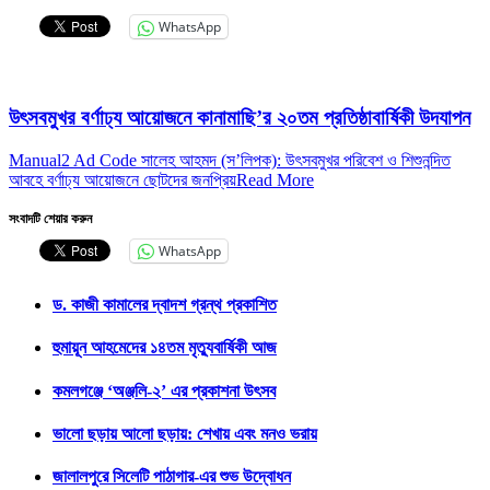
WhatsApp
উৎসবমুখর বর্ণাঢ্য আয়োজনে কানামাছি’র ২০তম প্রতিষ্ঠাবার্ষিকী উদযাপন
Manual2 Ad Code সালেহ আহমদ (স’লিপক): উৎসবমুখর পরিবেশ ও শিশুনন্দিত
আবহে বর্ণাঢ্য আয়োজনে ছোটদের জনপ্রিয়
Read More
সংবাদটি শেয়ার করুন
WhatsApp
ড. কাজী কামালের দ্বাদশ গ্রন্থ প্রকাশিত
হুমায়ূন আহমেদের ১৪তম মৃত্যুবার্ষিকী আজ
কমলগঞ্জে ‘অঞ্জলি-২’ এর প্রকাশনা উৎসব
ভালো ছড়ায় আলো ছড়ায়: শেখায় এবং মনও ভরায়
জালালপুরে সিলেটি পাঠাগার-এর শুভ উদ্বোধন