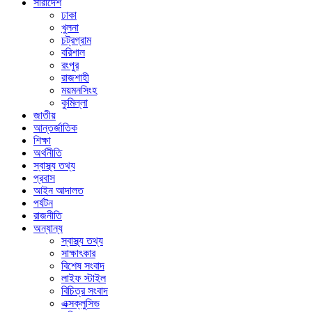
সারাদেশ
ঢাকা
খুলনা
চট্রগ্রাম
বরিশাল
রংপুর
রাজশাহী
ময়মনসিংহ
কুমিল্লা
জাতীয়
আন্তর্জাতিক
শিক্ষা
অর্থনীতি
স্বাস্থ্য তথ্য
প্রবাস
আইন আদালত
পর্যটন
রাজনীতি
অন্যান্য
স্বাস্থ্য তথ্য
সাক্ষাৎকার
বিশেষ সংবাদ
লাইফ স্টাইল
বিচিত্র সংবাদ
এক্সক্লুসিভ