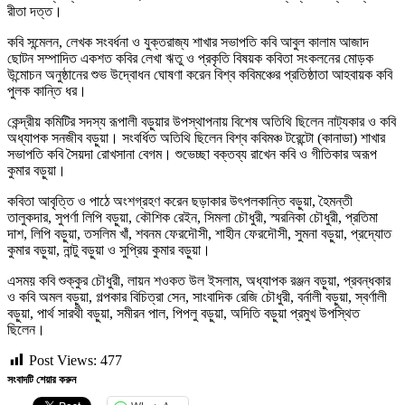
রীতা দত্ত।
কবি সন্মেলন, লেখক সংবর্ধনা ও যুক্তরাজ্য শাখার সভাপতি কবি আবুল কালাম আজাদ
ছোটন সম্পাদিত একশত কবির লেখা ঋতু ও প্রকৃতি বিষয়ক কবিতা সংকলনের মোড়ক
উন্মোচন অনুষ্ঠানের শুভ উদ্বোধন ঘোষণা করেন বিশ্ব কবিমঞ্চের প্রতিষ্ঠাতা আহবায়ক কবি
পুলক কান্তি ধর।
কেন্দ্রীয় কমিটির সদস্য রূপালী বড়ুয়ার উপস্থাপনায় বিশেষ অতিথি ছিলেন নাট্যকার ও কবি
অধ্যাপক সনজীব বড়ুয়া। সংবর্ধিত অতিথি ছিলেন বিশ্ব কবিমঞ্চ টরেন্টো (কানাডা) শাখার
সভাপতি কবি সৈয়দা রোখসানা বেগম। শুভেচ্ছা বক্তব্য রাখেন কবি ও গীতিকার অরূপ
কুমার বড়ুয়া।
কবিতা আবৃত্তি ও পাঠে অংশগ্রহণ করেন ছড়াকার উৎপলকান্তি বড়ুয়া, হৈমন্তী
তালুকদার, সুপর্ণা লিপি বড়ুয়া, কৌশিক রেইন, সিমলা চৌধুরী, স্মরনিকা চৌধুরী, প্রতিমা
দাশ, লিপি বড়ুয়া, তসলিম খাঁ, শবনম ফেরদৌসী, শাহীন ফেরদৌসী, সুমনা বড়ুয়া, প্রদ্যোত
কুমার বড়ুয়া, নান্টু বড়ুয়া ও সুপ্রিয় কুমার বড়ুয়া।
এসময় কবি শুক্কুর চৌধুরী, লায়ন শওকত উল ইসলাম, অধ্যাপক রঞ্জন বড়ুয়া, প্রবন্ধকার
ও কবি অমল বড়ুয়া, গল্পকার বিচিত্রা সেন, সাংবাদিক রেজি চৌধুরী, বর্নালী বড়ুয়া, স্বর্ণালী
বড়ুয়া, পার্থ সারথী বড়ুয়া, সমীরন পাল, পিপলু বড়ুয়া, অদিতি বড়ুয়া প্রমুখ উপস্থিত
ছিলেন।
Post Views:
477
সংবাদটি শেয়ার করুন