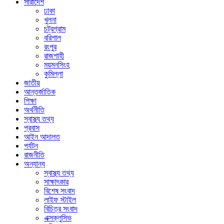
সারাদেশ
ঢাকা
খুলনা
চট্রগ্রাম
বরিশাল
রংপুর
রাজশাহী
ময়মনসিংহ
কুমিল্লা
জাতীয়
আন্তর্জাতিক
শিক্ষা
অর্থনীতি
স্বাস্থ্য তথ্য
প্রবাস
আইন আদালত
পর্যটন
রাজনীতি
অন্যান্য
স্বাস্থ্য তথ্য
সাক্ষাৎকার
বিশেষ সংবাদ
লাইফ স্টাইল
বিচিত্র সংবাদ
এক্সক্লুসিভ