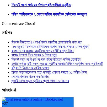
সিলেটে জেলা পর্যায়ের সাঁতার প্রতিযোগিতা অনুষ্ঠিত
দক্ষিণ আফ্রিকাকে ২ গোলে হারিয়ে স্বাগতিক মেক্সিকোর শুভসূচনা
Comments are Closed
সর্বশেষ
সিলেট সীমান্তে ৫২ লাখ টাকার ভারতীয় চোরাচালানি পণ্য জব্দ
‘৩৬ জুলাই’ উপলক্ষে টেলিটকের বিশেষ অফার, থাকছে যেসব সুবিধা
বাংলাদেশের ওমরাহ যাত্রীদের জন্য সৌদির নতুন নিয়ম
হামের উপসর্গ নিয়ে আরও ৬ শিশুর মৃত্যু
সিলেট মহানগর বিএনপির সভাপতির দায়িত্বে নাসিম হোসাইন
চলতি অর্থবছরেই সকল স্তরের স্থানীয় সরকার নির্বাচন অনুষ্ঠিত হবে: প্রতিমন্ত্রী
রাষ্ট্রপতি নির্বাচনের তারিখ ঘোষণা
ঢাকায় মহাসমাবেশসহ নতুন কর্মসূচি ঘোষণা করলো ১১ দলীয় ঐক্য
দেশের বাজারে বাড়ল স্বর্ণের দাম
জুলাই মাসে সড়ক দুর্ঘটনায় প্রাণ গেল ৪১৬ জনের
আবহাওয়া
+
27