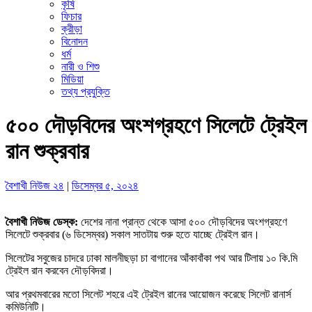
কৃষি
ফিচার
ক্রীড়া
বিনোদন
ধর্ম
নারী ও শিশু
মিডিয়া
তথ্য প্রযুক্তি
৫০০ দৌড়বিদের অংশগ্রহণে সিলেটে ট্রেইল
রান শুক্রবার
বৈশাখী নিউজ ২৪
|
ডিসেম্বর ৫, ২০২৪
বৈশাখী নিউজ ডেস্ক:
দেশের নানা প্রান্ত থেকে আসা ৫০০ দৌড়বিদের অংশগ্রহণে
সিলেটে শুক্রবার (৬ ডিসেম্বর) সকাল সাতটায় শুরু হতে যাচ্ছে ট্রেইল রান।
সিলেটের সবুজের চাদরে ঢাকা মালনীছড়া চা বাগানের আঁকাবাঁকা পথ আর টিলায় ১০ কি.মি
ট্রেইল রান করবেন দৌড়বিদরা।
আর প্রথমবারের মতো সিলেট শহরে এই ট্রেইল রানের আয়োজন করেছে সিলেট রানার্স
কমিউনিটি।