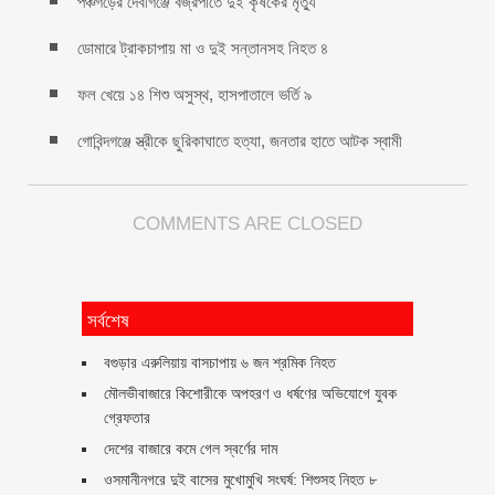
পঞ্চগড়ের দেবীগঞ্জে বজ্রপাতে দুই কৃষকের মৃত্যু
ডোমারে ট্রাকচাপায় মা ও দুই সন্তানসহ নিহত ৪
ফল খেয়ে ১৪ শিশু অসুস্থ, হাসপাতালে ভর্তি ৯
গোবিন্দগঞ্জে স্ত্রীকে ছুরিকাঘাতে হত্যা, জনতার হাতে আটক স্বামী
COMMENTS ARE CLOSED
সর্বশেষ
বগুড়ার এরুলিয়ায় বাসচাপায় ৬ জন শ্রমিক নিহত
মৌলভীবাজারে কিশোরীকে অপহরণ ও ধর্ষণের অভিযোগে যুবক
গ্রেফতার
দেশের বাজারে কমে গেল স্বর্ণের দাম
ওসমানীনগরে দুই বাসের মুখোমুখি সংঘর্ষ: শিশুসহ নিহত ৮