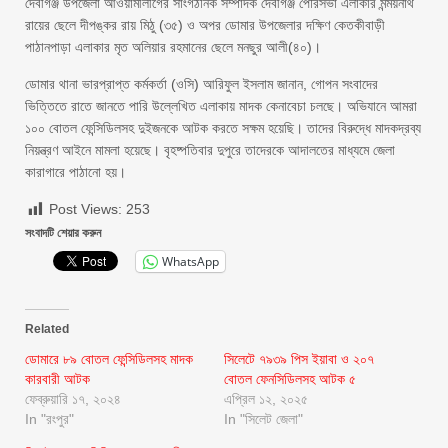
দেবীগঞ্জ উপজেলা আওয়ামীলীগের সাংগঠনিক সম্পাদক দেবীগঞ্জ পৌরসভা এলাকার মন্ময়নাথ
রায়ের ছেলে দীপঙ্কর রায় মিঠু (৩৫) ও অপর ডোমার উপজেলার দক্ষিণ কেতকীবাড়ী
পাঠানপাড়া এলাকার মৃত অলিয়ার রহমানের ছেলে মনছুর আলী(৪০)।
ডোমার থানা ভারপ্রাপ্ত কর্মকর্তা (ওসি) আরিফুল ইসলাম জানান, গোপন সংবাদের
ভিত্তিতে রাতে জানতে পারি উল্লেখিত এলাকায় মাদক কেনাবেচা চলছে। অভিযানে আমরা
১০০ বোতল ফেন্সিডিলসহ দুইজনকে আটক করতে সক্ষম হয়েছি। তাদের বিরুদ্ধে মাদকদ্রব্য
নিয়ন্ত্রণ আইনে মামলা হয়েছে। বৃহষ্পতিবার দুপুরে তাদেরকে আদালতের মাধ্যমে জেলা
কারাগারে পাঠানো হয়।
Post Views:
253
সংবাদটি শেয়ার করুন
WhatsApp
Related
ডোমারে ৮৯ বোতল ফেন্সিডিলসহ মাদক
সিলেটে ৭৯৩৯ পিস ইয়াবা ও ২০৭
কারবারী আটক
বোতল ফেনসিডিলসহ আটক ৫
ফেব্রুয়ারি ১৭, ২০২৪
এপ্রিল ১২, ২০২৫
In "রংপুর"
In "সিলেট জেলা"