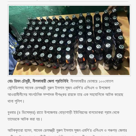
মোঃ রিমন চৌধুরী, নীলফামারী জেলা প্রতিনিধি
: নীলফামারীর ডোমারে ১০০বোতল
ফেন্সিডিলসহ সাবেক রেলমন্ত্রী নুরুল ইসলাম সুজন এমপি’র এপিএস ও উপজেলা
আওয়ামীলীগের সাংগঠনিক সম্পাদক দীপঙ্কর রায়কে তার এক সহযোগিকে আটক করেছে
থানা পুলিশ।
বুধবার (৪ ডিসেম্বর) রাতে উপজেলার বোড়াগাড়ী ইউনিয়নের বাগডোকরা গ্রাম থেকে
তাদেরকে আটক করা হয়।
আটককৃতরা হলেন, সাবেক রেলমন্ত্রী নুরুল ইসলাম সুজন এমপি’র এপিএস ও পঞ্চগড় জেলার