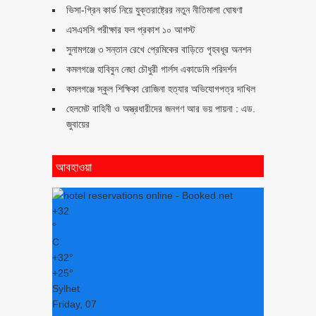
ভিসা-গ্রিন কার্ড নিয়ে যুক্তরাষ্ট্রের নতুন নীতিমালা ঘোষণা
এসএসসি পরীক্ষার ফল প্রকাশ ১০ আগস্ট
সুনামগঞ্জে ৩ সন্তান রেখে প্রেমিকের বাড়িতে গৃহবধূর অনশন
কমলগঞ্জে হাবিবুন নেছা চৌধুরী গার্লস একাডেমি পরিদর্শন
কমলগঞ্জে স্কুল শিক্ষিকা রোজিনা হত্যার অভিযোগপত্র দাখিল
হেলমেট বাহিনী ও অস্ত্রধারীদের জনগণ আর ভয় পায়না : এড.
জুবায়ের
আবহাওয়া
+
32
°
C
+
32°
+
25°
Sylhet
Friday, 07