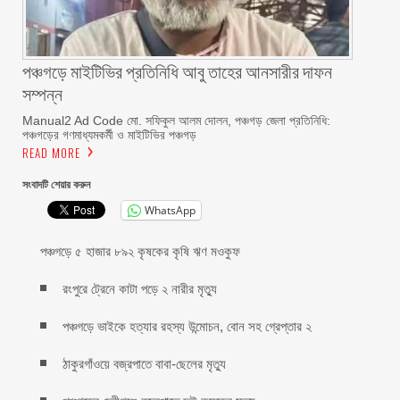
পঞ্চগড়ে মাইটিভির প্রতিনিধি আবু তাহের আনসারীর দাফন
সম্পন্ন
Manual2 Ad Code মো. সফিকুল আলম দোলন, পঞ্চগড় জেলা প্রতিনিধি:
পঞ্চগড়ের গণমাধ্যমকর্মী ও মাইটিভির পঞ্চগড়
READ MORE
সংবাদটি শেয়ার করুন
WhatsApp
পঞ্চগড়ে ৫ হাজার ৮৯২ কৃষকের কৃষি ঋণ মওকুফ
রংপুরে ট্রেনে কাটা পড়ে ২ নারীর মৃত্যু
পঞ্চগড়ে ভাইকে হত্যার রহস্য উন্মোচন, বোন সহ গ্রেপ্তার ২
ঠাকুরগাঁওয়ে বজ্রপাতে বাবা-ছেলের মৃত্যু