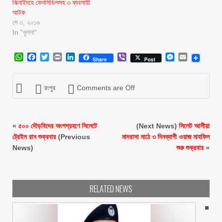
ঝিনাইদহে ফেনসিডিলসহ ৩ ব্যবসায়ী
আটক
মে ৩, ২০১৬
In "খুলনা"
WhatsApp
Facebook
Twitter
Print
LinkedIn
Viber
Messenger
Email
Share
Post
রংপুর
Comments are Off
«
৫০০ দৌড়বিদের অংশগ্রহণে সিলেটে
(Next News)
সিলেট আলীয়া
ট্রেইল রান শুক্রবার
(Previous
মাদরাসা মাঠে ৩ দিনব্যাপী ওয়াজ মাহফিল
News)
শুরু শুক্রবার
»
RELATED NEWS