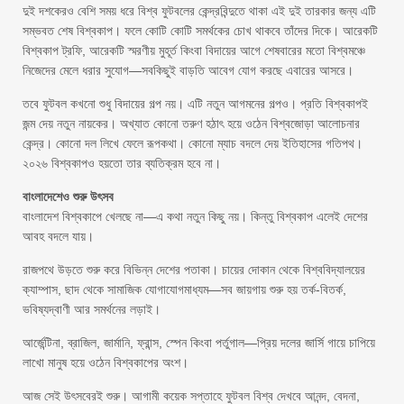
দুই দশকেরও বেশি সময় ধরে বিশ্ব ফুটবলের কেন্দ্রবিন্দুতে থাকা এই দুই তারকার জন্য এটি
সম্ভবত শেষ বিশ্বকাপ। ফলে কোটি কোটি সমর্থকের চোখ থাকবে তাঁদের দিকে। আরেকটি
বিশ্বকাপ ট্রফি, আরেকটি স্মরণীয় মুহূর্ত কিংবা বিদায়ের আগে শেষবারের মতো বিশ্বমঞ্চে
নিজেদের মেলে ধরার সুযোগ—সবকিছুই বাড়তি আবেগ যোগ করছে এবারের আসরে।
তবে ফুটবল কখনো শুধু বিদায়ের গল্প নয়। এটি নতুন আগমনের গল্পও। প্রতি বিশ্বকাপই
জন্ম দেয় নতুন নায়কের। অখ্যাত কোনো তরুণ হঠাৎ হয়ে ওঠেন বিশ্বজোড়া আলোচনার
কেন্দ্র। কোনো দল লিখে ফেলে রূপকথা। কোনো ম্যাচ বদলে দেয় ইতিহাসের গতিপথ।
২০২৬ বিশ্বকাপও হয়তো তার ব্যতিক্রম হবে না।
বাংলাদেশেও শুরু উৎসব
বাংলাদেশ বিশ্বকাপে খেলছে না—এ কথা নতুন কিছু নয়। কিন্তু বিশ্বকাপ এলেই দেশের
আবহ বদলে যায়।
রাজপথে উড়তে শুরু করে বিভিন্ন দেশের পতাকা। চায়ের দোকান থেকে বিশ্ববিদ্যালয়ের
ক্যাম্পাস, ছাদ থেকে সামাজিক যোগাযোগমাধ্যম—সব জায়গায় শুরু হয় তর্ক-বিতর্ক,
ভবিষ্যদ্বাণী আর সমর্থনের লড়াই।
আর্জেন্টিনা, ব্রাজিল, জার্মানি, ফ্রান্স, স্পেন কিংবা পর্তুগাল—প্রিয় দলের জার্সি গায়ে চাপিয়ে
লাখো মানুষ হয়ে ওঠেন বিশ্বকাপের অংশ।
আজ সেই উৎসবেরই শুরু। আগামী কয়েক সপ্তাহে ফুটবল বিশ্ব দেখবে আনন্দ, বেদনা,