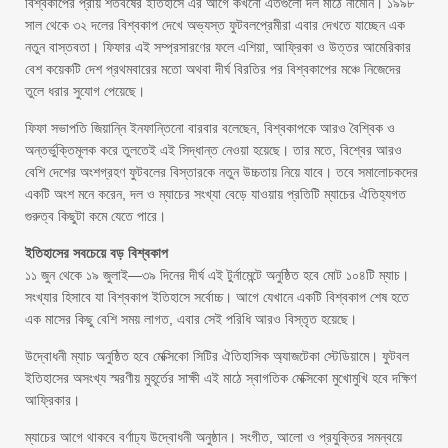
বিশ্বকাপের প্রায় শতবর্ষের ইতিহাসে এর আগে কখনো এতগুলো দল মাঠে নামেনি। ১৯৯৮
সাল থেকে ৩২ দলের বিশ্বকাপ দেখে অভ্যস্ত ফুটবলপ্রেমীরা এবার দেখতে যাচ্ছেন এক
নতুন বাস্তবতা। ফিফার এই সম্প্রসারণের ফলে এশিয়া, আফ্রিকা ও উত্তর আমেরিকার
বেশ কয়েকটি দেশ প্রথমবারের মতো অথবা দীর্ঘ বিরতির পর বিশ্বকাপের মঞ্চে নিজেদের
তুলে ধরার সুযোগ পেয়েছে।
ফিফা সভাপতি জিয়ান্নি ইনফান্তিনো বারবার বলেছেন, বিশ্বকাপকে আরও বৈশ্বিক ও
অন্তর্ভুক্তিমূলক করে তুলতেই এই সিদ্ধান্ত নেওয়া হয়েছে। তার মতে, বিশ্বের আরও
বেশি দেশের অংশগ্রহণ ফুটবলের বিস্তারকে নতুন উচ্চতায় নিয়ে যাবে। তবে সমালোচকদের
একটি অংশ মনে করেন, দল ও ম্যাচের সংখ্যা বেড়ে যাওয়ায় প্রতিটি ম্যাচের ঐতিহ্যগত
গুরুত্ব কিছুটা কমে যেতে পারে।
ইতিহাসের সবচেয়ে বড় বিশ্বকাপ
১১ জুন থেকে ১৯ জুলাই—৩৯ দিনের দীর্ঘ এই টুর্নামেন্টে অনুষ্ঠিত হবে মোট ১০৪টি ম্যাচ।
সংখ্যার হিসাবে যা বিশ্বকাপ ইতিহাসে সর্বোচ্চ। আগে যেখানে একটি বিশ্বকাপ শেষ হতে
এক মাসের কিছু বেশি সময় লাগত, এবার সেই পরিধি আরও বিস্তৃত হয়েছে।
উদ্বোধনী ম্যাচ অনুষ্ঠিত হবে মেক্সিকো সিটির ঐতিহাসিক অ্যাজটেকা স্টেডিয়ামে। ফুটবল
ইতিহাসের অসংখ্য স্মরণীয় মুহূর্তের সাক্ষী এই মাঠে স্বাগতিক মেক্সিকো মুখোমুখি হবে দক্ষিণ
আফ্রিকার।
ম্যাচের আগে থাকবে বর্ণাঢ্য উদ্বোধনী অনুষ্ঠান। সংগীত, আলো ও প্রযুক্তির সমন্বয়ে