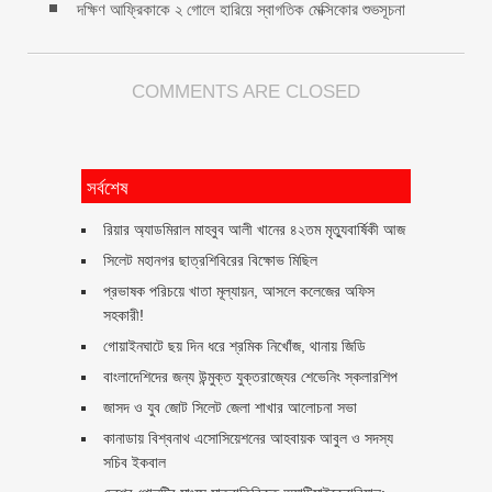
দক্ষিণ আফ্রিকাকে ২ গোলে হারিয়ে স্বাগতিক মেক্সিকোর শুভসূচনা
COMMENTS ARE CLOSED
সর্বশেষ
রিয়ার অ্যাডমিরাল মাহবুব আলী খানের ৪২তম মৃত্যুবার্ষিকী আজ
সিলেট মহানগর ছাত্রশিবিরের বিক্ষোভ মিছিল
প্রভাষক পরিচয়ে খাতা মূল্যায়ন, আসলে কলেজের অফিস
সহকারী!
গোয়াইনঘাটে ছয় দিন ধরে শ্রমিক নিখোঁজ, থানায় জিডি
বাংলাদেশিদের জন্য উন্মুক্ত যুক্তরাজ্যের শেভেনিং স্কলারশিপ
জাসদ ও যুব জোট সিলেট জেলা শাখার আলোচনা সভা
কানাডায় বিশ্বনাথ এসোসিয়েশনের আহবায়ক আবুল ও সদস্য
সচিব ইকবাল