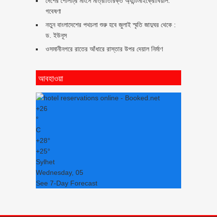
দেশের পোলট্রি মাংসে মাত্রাতিরিক্ত অ্যান্টিমাইক্রোবিয়াল:
গবেষণা
নতুন বাংলাদেশের পথচলা শুরু হবে জুলাই স্মৃতি জাদুঘর থেকে :
ড. ইউনূস
ওসমানীনগরে রাতের আঁধারে রাস্তার উপর দেয়াল নির্মাণ
আবহাওয়া
+
26
°
C
+
28°
+
25°
Sylhet
Wednesday, 05
See 7-Day Forecast