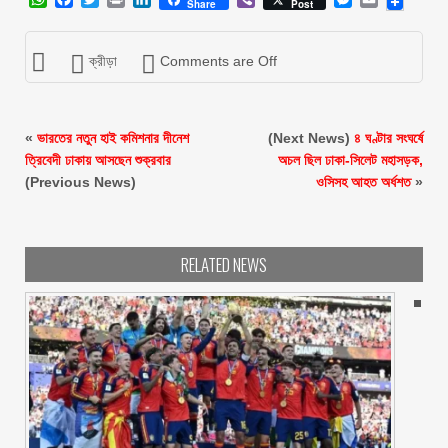
Share
Post
ক্রীড়া
Comments are Off
«
ভারতের নতুন হাই কমিশনার দীনেশ
(Next News)
৪ ঘণ্টার সংঘর্ষে
ত্রিবেদী ঢাকায় আসছেন শুক্রবার
অচল ছিল ঢাকা-সিলেট মহাসড়ক,
(Previous News)
ওসিসহ আহত অর্ধশত
»
RELATED NEWS