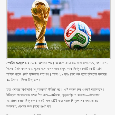
স্পোর্টস ডেস্ক:
চার বছরের অপেক্ষা শেষ। আবারও এমন এক সময় এসে গেছে, যখন রাত-
দিনের হিসাব বদলে যায়, ঘুমের সঙ্গে আপস করে মানুষ, আর বিশ্বের কোটি কোটি চোখ
আটকে থাকে একটি ফুটবলের গতিপথে। আজ (১১ জুন) রাতে শুরু হচ্ছে ফুটবলের সবচেয়ে
বড় উৎসব—ফিফা বিশ্বকাপ।
তবে এবারের বিশ্বকাপ শুধু আরেকটি টুর্নামেন্ট নয়। এটি অনেক দিক থেকেই ব্যতিক্রম।
ইতিহাসে প্রথমবারের মতো তিন দেশ—মেক্সিকো, যুক্তরাষ্ট্র ও কানাডা—যৌথভাবে
আয়োজন করছে বিশ্বকাপ। একই সঙ্গে এটিই হতে যাচ্ছে বিশ্বকাপের সবচেয়ে বড়
সংস্করণ, যেখানে অংশ নিচ্ছে ৪৮টি দল।