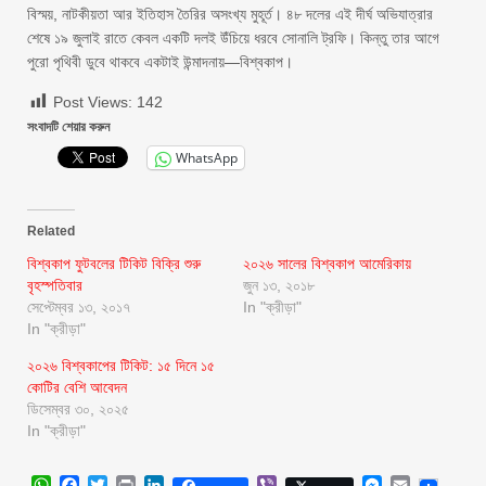
বিস্ময়, নাটকীয়তা আর ইতিহাস তৈরির অসংখ্য মুহূর্ত। ৪৮ দলের এই দীর্ঘ অভিযাত্রার
শেষে ১৯ জুলাই রাতে কেবল একটি দলই উঁচিয়ে ধরবে সোনালি ট্রফি। কিন্তু তার আগে
পুরো পৃথিবী ডুবে থাকবে একটাই উন্মাদনায়—বিশ্বকাপ।
Post Views:
142
সংবাদটি শেয়ার করুন
WhatsApp
Related
বিশ্বকাপ ফুটবলের টিকিট বিক্রি শুরু
২০২৬ সালের বিশ্বকাপ আমেরিকায়
বৃহস্পতিবার
জুন ১৩, ২০১৮
সেপ্টেম্বর ১৩, ২০১৭
In "ক্রীড়া"
In "ক্রীড়া"
২০২৬ বিশ্বকাপের টিকিট: ১৫ দিনে ১৫
কোটির বেশি আবেদন
ডিসেম্বর ৩০, ২০২৫
In "ক্রীড়া"
WhatsApp
Facebook
Twitter
Print
LinkedIn
Viber
Messenger
Email