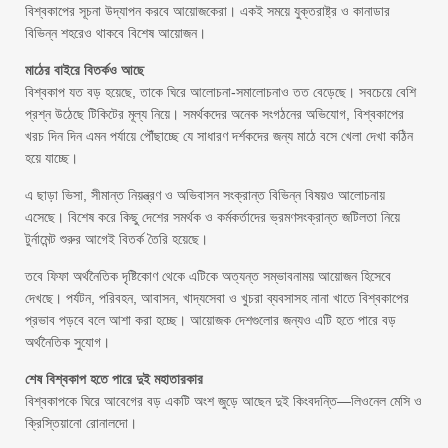
বিশ্বকাপের সূচনা উদ্‌যাপন করবে আয়োজকেরা। একই সময়ে যুক্তরাষ্ট্র ও কানাডার
বিভিন্ন শহরেও থাকবে বিশেষ আয়োজন।
মাঠের বাইরে বিতর্কও আছে
বিশ্বকাপ যত বড় হয়েছে, তাকে ঘিরে আলোচনা-সমালোচনাও তত বেড়েছে। সবচেয়ে বেশি
প্রশ্ন উঠেছে টিকিটের মূল্য নিয়ে। সমর্থকদের অনেক সংগঠনের অভিযোগ, বিশ্বকাপের
খরচ দিন দিন এমন পর্যায়ে পৌঁছাচ্ছে যে সাধারণ দর্শকদের জন্য মাঠে বসে খেলা দেখা কঠিন
হয়ে যাচ্ছে।
এ ছাড়া ভিসা, সীমান্ত নিয়ন্ত্রণ ও অভিবাসন সংক্রান্ত বিভিন্ন বিষয়ও আলোচনায়
এসেছে। বিশেষ করে কিছু দেশের সমর্থক ও কর্মকর্তাদের ভ্রমণসংক্রান্ত জটিলতা নিয়ে
টুর্নামেন্ট শুরুর আগেই বিতর্ক তৈরি হয়েছে।
তবে ফিফা অর্থনৈতিক দৃষ্টিকোণ থেকে এটিকে অত্যন্ত সম্ভাবনাময় আয়োজন হিসেবে
দেখছে। পর্যটন, পরিবহন, আবাসন, খাদ্যসেবা ও খুচরা ব্যবসাসহ নানা খাতে বিশ্বকাপের
প্রভাব পড়বে বলে আশা করা হচ্ছে। আয়োজক দেশগুলোর জন্যও এটি হতে পারে বড়
অর্থনৈতিক সুযোগ।
শেষ বিশ্বকাপ হতে পারে দুই মহাতারকার
বিশ্বকাপকে ঘিরে আবেগের বড় একটি অংশ জুড়ে আছেন দুই কিংবদন্তি—লিওনেল মেসি ও
ক্রিস্তিয়ানো রোনালদো।