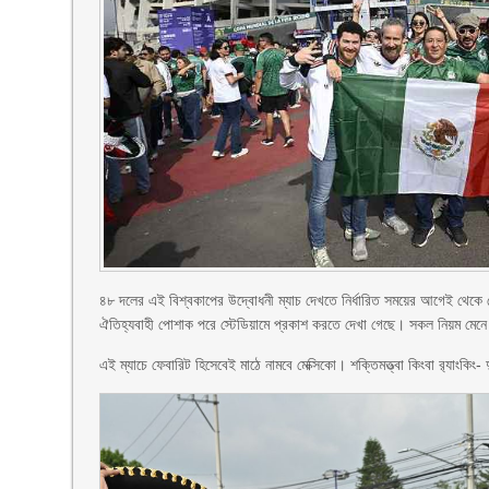
৪৮ দলের এই বিশ্বকাপের উদ্বোধনী ম্যাচ দেখতে নির্ধারিত সময়ের আগেই থেকে স
ঐতিহ্যবাহী পোশাক পরে স্টেডিয়ামে প্রকাশ করতে দেখা গেছে। সকল নিয়ম মেনে 
এই ম্যাচে ফেবারিট হিসেবেই মাঠে নামবে মেক্সিকো। শক্তিমত্ত্বা কিংবা র‌্যা