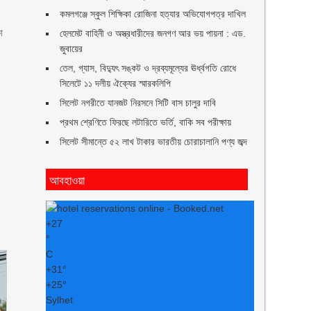
কমলগঞ্জে স্কুল শিক্ষিকা রোজিনা হত্যার অভিযোগপত্র দাখিল
া
হেলমেট বাহিনী ও অস্ত্রধারীদের জনগণ আর ভয় পায়না : এড.
জুবায়ের
তেল, গ্যাস, বিদ্যুৎ সঙ্কট ও দ্রব্যমূল্যের ঊর্ধ্বগতি রোধে
সিলেটে ১১ দলীয় ঐক্যের স্মারকলিপি
সিলেট নগরীতে যানজট নিরসনে সিটি বাস চালুর দাবি
প্রথম শ্রেণিতে ফিরছে লটারিতে ভর্তি, বাকি সব পরীক্ষায়
সিলেট সীমান্তে ৫২ লাখ টাকার ভারতীয় চোরাচালানি পণ্য জব্দ
আবহাওয়া
+
27
°
C
+
31°
+
25°
Sylhet