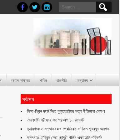
Search
for:
াস
আইন আদালত
পর্যটন
রাজনীতি
অন্যান্য
সর্বশেষ
ভিসা-গ্রিন কার্ড নিয়ে যুক্তরাষ্ট্রের নতুন নীতিমালা ঘোষণা
এসএসসি পরীক্ষার ফল প্রকাশ ১০ আগস্ট
সুনামগঞ্জে ৩ সন্তান রেখে প্রেমিকের বাড়িতে গৃহবধূর অনশন
ে
কমলগঞ্জে হাবিবুন নেছা চৌধুরী গার্লস একাডেমি পরিদর্শন