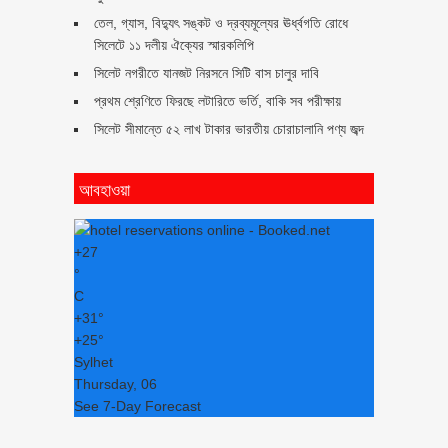
তেল, গ্যাস, বিদ্যুৎ সঙ্কট ও দ্রব্যমূল্যের ঊর্ধ্বগতি রোধে
সিলেটে ১১ দলীয় ঐক্যের স্মারকলিপি
সিলেট নগরীতে যানজট নিরসনে সিটি বাস চালুর দাবি
প্রথম শ্রেণিতে ফিরছে লটারিতে ভর্তি, বাকি সব পরীক্ষায়
সিলেট সীমান্তে ৫২ লাখ টাকার ভারতীয় চোরাচালানি পণ্য জব্দ
আবহাওয়া
+
27
°
C
+
31°
+
25°
Sylhet
Thursday, 06
See 7-Day Forecast