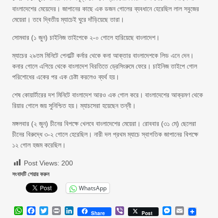
বাংলাদেশের মেয়েদের। জাপানের কাছে এক ডজন গোলের ব্যবধানে হেরেছিল লাল সবুজের
মেয়েরা। তবে দ্বিতীয় ম্যাচেই ঘুরে দাঁড়িয়েছে তারা।
সোমবার (১ জুন) চাইনিজ তাইপেকে ২-০ গোলে হারিয়েছে বাংলাদেশ।
ম্যাচের ২৯তম মিনিটে পেনাল্টি কর্নার থেকে কনা আক্তার বাংলাদেশকে লিড এনে দেন।
কনার গোলে এগিয়ে থেকে বাংলাদেশ বিরতিতে ড্রেসিংরুমে ফেরে। চাইনিজ তাইপে গোল
পরিশোধের একের পর এক চেষ্টা করলেও ব্যর্থ হয়।
শেষ কোয়ার্টারের দশ মিনিটে বাংলাদেশ আরও এক গোল করে। বাংলাদেশের আক্রমণ থেকে
রিয়ার গোলে জয় সুনিশ্চিত হয়। ম্যাচসেরা হয়েছেন তন্নী।
মঙ্গলবার (২ জুন) চীনের বিপক্ষে খেলবে বাংলাদেশের মেয়েরা। রোববার (৩১ মে) ছেলেরা
চীনের বিরুদ্ধে ৩-২ গোলে হেরেছিল। নারী দল প্রথম ম্যাচে স্বাগতিক জাপানের বিপক্ষে
১২ গোল হজম করেছিল।
Post Views:
200
সংবাদটি শেয়ার করুন
WhatsApp
WhatsApp
Facebook
Twitter
Print
LinkedIn
Viber
Messenger
Email
Share
Post