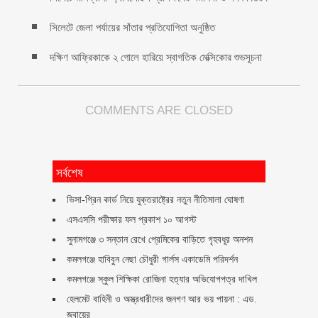
সিলেটে জেলা পর্যায়ের সাঁতার প্রতিযোগিতা অনুষ্ঠিত
দক্ষিণ আফ্রিকাকে ২ গোলে হারিয়ে স্বাগতিক মেক্সিকোর শুভসূচনা
COMMENTS ARE CLOSED
সর্বশেষ
ভিসা-গ্রিন কার্ড নিয়ে যুক্তরাষ্ট্রের নতুন নীতিমালা ঘোষণা
এসএসসি পরীক্ষার ফল প্রকাশ ১০ আগস্ট
সুনামগঞ্জে ৩ সন্তান রেখে প্রেমিকের বাড়িতে গৃহবধূর অনশন
কমলগঞ্জে হাবিবুন নেছা চৌধুরী গার্লস একাডেমি পরিদর্শন
কমলগঞ্জে স্কুল শিক্ষিকা রোজিনা হত্যার অভিযোগপত্র দাখিল
হেলমেট বাহিনী ও অস্ত্রধারীদের জনগণ আর ভয় পায়না : এড.
জুবায়ের