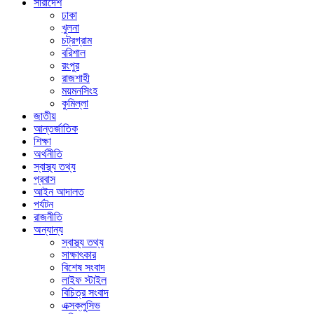
সারাদেশ
ঢাকা
খুলনা
চট্রগ্রাম
বরিশাল
রংপুর
রাজশাহী
ময়মনসিংহ
কুমিল্লা
জাতীয়
আন্তর্জাতিক
শিক্ষা
অর্থনীতি
স্বাস্থ্য তথ্য
প্রবাস
আইন আদালত
পর্যটন
রাজনীতি
অন্যান্য
স্বাস্থ্য তথ্য
সাক্ষাৎকার
বিশেষ সংবাদ
লাইফ স্টাইল
বিচিত্র সংবাদ
এক্সক্লুসিভ