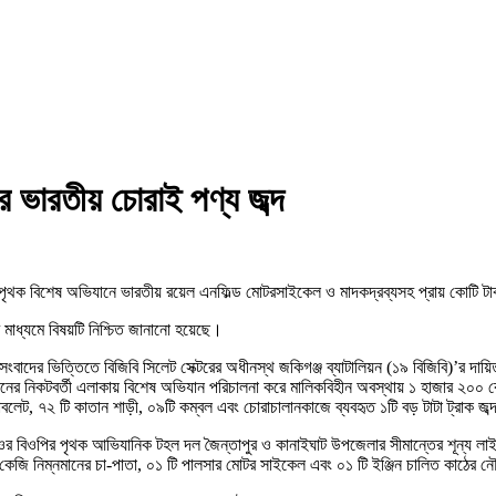
র ভারতীয় চোরাই পণ্য জব্দ
’র পৃথক বিশেষ অভিযানে ভারতীয় রয়েল এনফিল্ড মোটরসাইকেল ও মাদকদ্রব্যসহ প্রায় কোটি টা
ির মাধ্যমে বিষয়টি নিশ্চিত জানানো হয়েছে।
ন সংবাদের ভিত্তিতে বিজিবি সিলেট সেক্টরের অধীনস্থ জকিগঞ্জ ব্যাটালিয়ন (১৯ বিজিবি)’র দা
নের নিকটবর্তী এলাকায় বিশেষ অভিযান পরিচালনা করে মালিকবিহীন অবস্থায় ১ হাজার ২০০ 
লেট, ৭২ টি কাতান শাড়ী, ০৯টি কম্বল এবং চোরাচালানকাজে ব্যবহৃত ১টি বড় টাটা ট্রাক জব্
ওর বিওপির পৃথক আভিযানিক টহল দল জৈন্তাপুর ও কানাইঘাট উপজেলার সীমান্তের শূন্য লাই
 কেজি নিম্নমানের চা-পাতা, ০১ টি পালসার মোটর সাইকেল এবং ০১ টি ইঞ্জিন চালিত কাঠের 