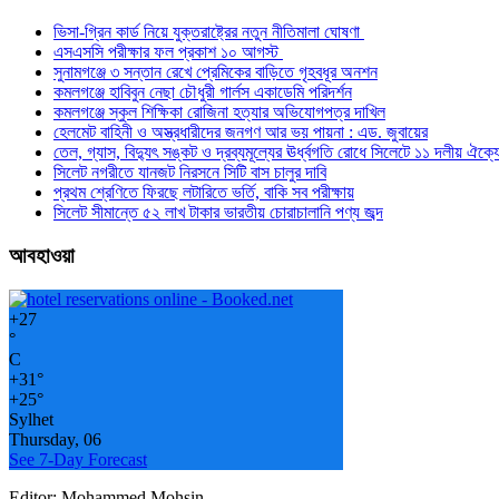
ভিসা-গ্রিন কার্ড নিয়ে যুক্তরাষ্ট্রের নতুন নীতিমালা ঘোষণা
এসএসসি পরীক্ষার ফল প্রকাশ ১০ আগস্ট
সুনামগঞ্জে ৩ সন্তান রেখে প্রেমিকের বাড়িতে গৃহবধূর অনশন
কমলগঞ্জে হাবিবুন নেছা চৌধুরী গার্লস একাডেমি পরিদর্শন
কমলগঞ্জে স্কুল শিক্ষিকা রোজিনা হত্যার অভিযোগপত্র দাখিল
হেলমেট বাহিনী ও অস্ত্রধারীদের জনগণ আর ভয় পায়না : এড. জুবায়ের
তেল, গ্যাস, বিদ্যুৎ সঙ্কট ও দ্রব্যমূল্যের ঊর্ধ্বগতি রোধে সিলেটে ১১ দলীয় ঐক্য
সিলেট নগরীতে যানজট নিরসনে সিটি বাস চালুর দাবি
প্রথম শ্রেণিতে ফিরছে লটারিতে ভর্তি, বাকি সব পরীক্ষায়
সিলেট সীমান্তে ৫২ লাখ টাকার ভারতীয় চোরাচালানি পণ্য জব্দ
আবহাওয়া
+
27
°
C
+
31°
+
25°
Sylhet
Thursday, 06
See 7-Day Forecast
Editor: Mohammed Mohsin