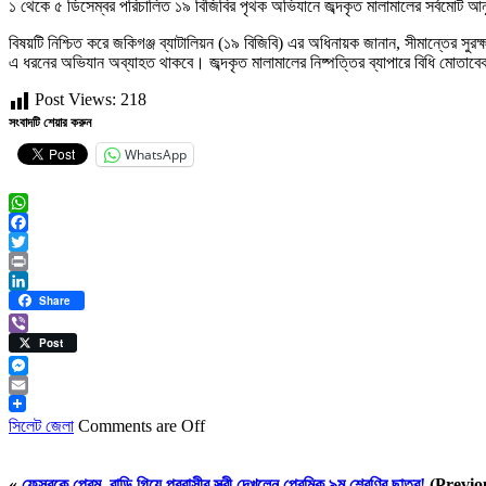
১ থেকে ৫ ডিসেম্বর পরিচালিত ১৯ বিজিবির পৃথক অভিযানে জব্দকৃত মালামালের সর্বমোট আ
বিষয়টি নিশ্চিত করে জকিগঞ্জ ব্যাটালিয়ন (১৯ বিজিবি) এর অধিনায়ক জানান, সীমান্তের সু
এ ধরনের অভিযান অব্যাহত থাকবে। জব্দকৃত মালামালের নিষ্পত্তির ব্যাপারে বিধি মোতাবেক 
Post Views:
218
সংবাদটি শেয়ার করুন
WhatsApp
WhatsApp
Facebook
Twitter
Print
LinkedIn
Share
Viber
Post
Messenger
Email
সিলেট জেলা
Comments are Off
«
ফেসবুকে প্রেম, বাড়ি গিয়ে প্রবাসীর স্ত্রী দেখলেন প্রেমিক ৯ম শ্রেণির ছাত্র!
(Previo