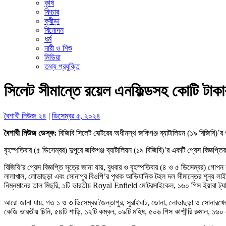
কৃষি
ফিচার
ক্রীড়া
বিনোদন
ধর্ম
নারী ও শিশু
মিডিয়া
তথ্য প্রযুক্তি
সিলেট সীমান্তে রয়েল এনফিল্ডসহ কোটি টাকা
বৈশাখী নিউজ ২৪
|
ডিসেম্বর ৫, ২০২৪
বৈশাখী নিউজ ডেস্ক:
বিজিবি সিলেট সেক্টরের অধীনস্থ জকিগঞ্জ ব্যাটালিয়ন (১৯ বিজিবি)
বৃহস্পতিবার (৫ ডিসেম্বর) দুপুরে জকিগঞ্জ ব্যাটালিয়ন (১৯ বিজিবি)’র একটি প্রেস বিজ্ঞপ্ত
বিজিবি’র প্রেস বিজ্ঞপ্তি সূত্রে জানা যায়, বুধবার ও বৃহস্পতিবার (৪ ও ৫ ডিসেম্বর) গোপ
লালাখাল, লোভাছড়া এবং সোনাপুর বিওপি’র পৃথক আভিযানিক টহল দল সীমান্তের শূন্য লাই
নিম্নমানের তাল মিছরি, ১টি ভারতীয় Royal Enfield মোটরসাইকেল, ১৬০ পিস ইয়াবা ট্যাব
আরো জানা যায়, গত ১ ও ৩ ডিসেম্বর জৈন্তাপুর, সুরাইঘাট, ডোনা, লোভাছড়া ও সোনারখে
কেজি ভারতীয় চিনি, ৫৪টি শাড়ি, ১২টি কম্বল, ০৯টি মহিষ, ৫০৬ পিস কাশ্মীরি রুমাল, ১৬০