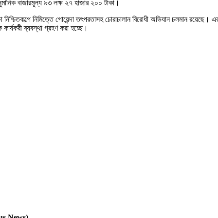
নুমানিক বাজারমূল্য ৯৩ লক্ষ ২৭ হাজার ২০০ টাকা।
রক্ষা নিশ্চিতকল্পে নিমিত্তে গোয়েন্দা তৎপরতাসহ চোরাচালান বিরোধী অভিযান চলমান রয়েছে
কার্যকরী ব্যবস্থা গ্রহণ করা হচ্ছে।
us News)