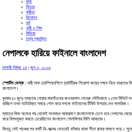
কৃষি
ফিচার
ক্রীড়া
বিনোদন
ধর্ম
নারী ও শিশু
মিডিয়া
তথ্য প্রযুক্তি
নেপালকে হারিয়ে ফাইনালে বাংলাদেশ
বৈশাখী নিউজ ২৪
|
জুন ৩, ২০২৬
স্পোর্টস ডেস্ক
: নারী সাফ চ্যাম্পিয়নশিপে হ্যাটট্রিক শিরোপা জয়ের লক্ষ্য নিয়ে ভারতে
বাংলাদেশ।
বুধবার (৩ জুন) ভারতের গোয়ার মারগাঁওয়ের জওহরলাল নেহেরু স্টেডিয়ামে ২২তম মিনিটে
যাচ্ছিল তখন অতিরিক্ত সময়ে গোল করে দলকে ফাইনালের টিকিট উপহার দেন সাগরিকা।
ম্যাচের কিক অফের পর থেকেই সংঘবদ্ধ আক্রমণে বাংলাদেশকে চেপে ধরে নেপালের মেয়ের
করে বিপদমুক্ত করতে চেয়েছিলেন বাংলাদেশ গোলকিপার মিলি আক্তার।
কিন্তু সেই পাঞ্চের পর বলটি ডি-বক্সের ভেতরেই ফাঁকায় থাকা গীতা রানার সামনে পড়ে। 