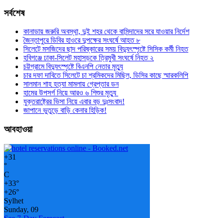
সর্বশেষ
কানাডায় জরুরি অবস্থা, দুই শহর থেকে বাসিন্দাদের সরে যাওয়ার নির্দেশ
জৈন্তাপুরে ডিবির হাওরে দুপক্ষের সংঘর্ষে আহত ৮
সিলেটে মসজিদের ছাদ পরিষ্কারের সময় বিদ্যুৎস্পৃষ্টে সিসিক কর্মী নিহত
হবিগঞ্জে ঢাকা-সিলেট মহাসড়কে ত্রিমুখী সংঘর্ষে নিহত ২
চট্টগ্রামে বিদ্যুৎস্পৃষ্টে বিএনপি নেতার মৃত্যু
চার দফা দাবিতে সিলেটে চা শ্রমিকদের মিছিল, ডিসির কাছে স্মারকলিপি
সালমান শাহ হত্যা মামলায় গ্রেপ্তার ডন
হামের উপসর্গ নিয়ে আরও ৬ শিশুর মৃত্যু
যুক্তরাষ্ট্রের ভিসা নিয়ে এবার বড় দুঃসংবাদ!
জাপানে ভুতুড়ে বাড়ি কেনার হিড়িক!
আবহাওয়া
+
31
°
C
+
33°
+
26°
Sylhet
Sunday, 09