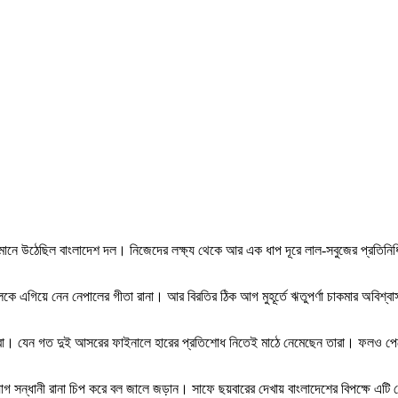
র বিমানে উঠেছিল বাংলাদেশ দল। নিজেদের লক্ষ্য থেকে আর এক ধাপ দূরে লাল-সবুজের প্রতিন
 দলকে এগিয়ে নেন নেপালের গীতা রানা। আর বিরতির ঠিক আগ মুহূর্তে ঋতুপর্ণা চাকমার অবিশ
া। যেন গত দুই আসরের ফাইনালে হারের প্রতিশোধ নিতেই মাঠে নেমেছেন তারা। ফলও পেয়ে 
সুযোগ সন্ধানী রানা চিপ করে বল জালে জড়ান। সাফে ছয়বারের দেখায় বাংলাদেশের বিপক্ষে এ