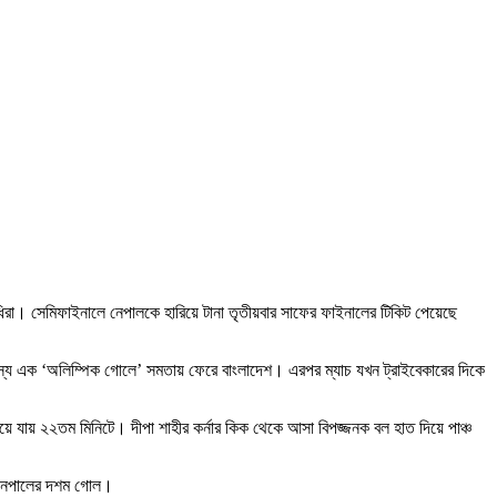
িধিরা। সেমিফাইনালে নেপালকে হারিয়ে টানা তৃতীয়বার সাফের ফাইনালের টিকিট পেয়েছে
্বাস্য এক ‘অলিম্পিক গোলে’ সমতায় ফেরে বাংলাদেশ। এরপর ম্যাচ যখন ট্রাইবেকারের দিকে
যায় ২২তম মিনিটে। দীপা শাহীর কর্নার কিক থেকে আসা বিপজ্জনক বল হাত দিয়ে পাঞ্চ
টি নেপালের দশম গোল।