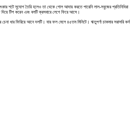
চমৎকার শটে সুযোগ তৈরি হলেও তা থেকে গোল আদায় করতে পারেনি লাল-সবুজের প্রতিনিধিরা।
হাত দিয়ে টিপ করেন এবং বলটি ক্রসবারে লেগে ফিরে আসে।
ের চেনা ধার ফিরিয়ে আনে দলটি। যার ফল মেলে ৪৫তম মিনিটে। ঋতুপর্ণা চাকমার সরাসরি কর