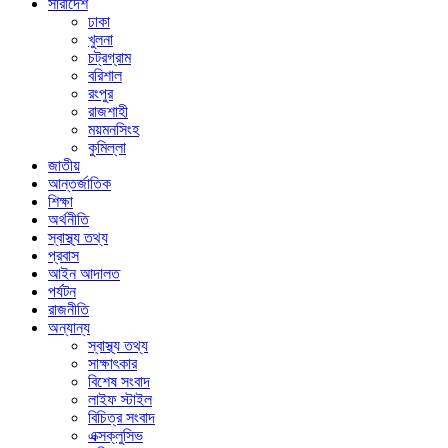
সারাদেশ
ঢাকা
খুলনা
চট্রগ্রাম
বরিশাল
রংপুর
রাজশাহী
ময়মনসিংহ
কুমিল্লা
জাতীয়
আন্তর্জাতিক
শিক্ষা
অর্থনীতি
স্বাস্থ্য তথ্য
প্রবাস
আইন আদালত
পর্যটন
রাজনীতি
অন্যান্য
স্বাস্থ্য তথ্য
সাক্ষাৎকার
বিশেষ সংবাদ
লাইফ স্টাইল
বিচিত্র সংবাদ
এক্সক্লুসিভ