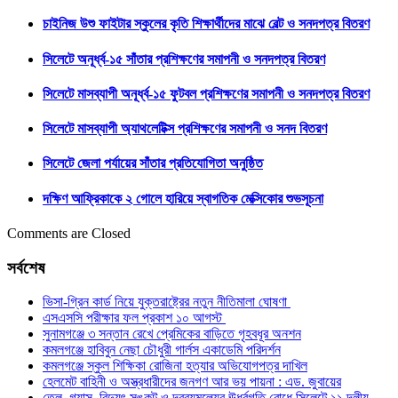
চাইনিজ উশু ফাইটার স্কুলের কৃতি শিক্ষার্থীদের মাঝে বেল্ট ও সনদপত্র বিতরণ
সিলেটে অনূর্ধ্ব-১৫ সাঁতার প্রশিক্ষণের সমাপনী ও সনদপত্র বিতরণ
সিলেটে মাসব্যাপী অনূর্ধ্ব-১৫ ফুটবল প্রশিক্ষণের সমাপনী ও সনদপত্র বিতরণ
সিলেটে মাসব্যাপী অ্যাথলেটিক্স প্রশিক্ষণের সমাপনী ও সনদ বিতরণ
সিলেটে জেলা পর্যায়ের সাঁতার প্রতিযোগিতা অনুষ্ঠিত
দক্ষিণ আফ্রিকাকে ২ গোলে হারিয়ে স্বাগতিক মেক্সিকোর শুভসূচনা
Comments are Closed
সর্বশেষ
ভিসা-গ্রিন কার্ড নিয়ে যুক্তরাষ্ট্রের নতুন নীতিমালা ঘোষণা
এসএসসি পরীক্ষার ফল প্রকাশ ১০ আগস্ট
সুনামগঞ্জে ৩ সন্তান রেখে প্রেমিকের বাড়িতে গৃহবধূর অনশন
কমলগঞ্জে হাবিবুন নেছা চৌধুরী গার্লস একাডেমি পরিদর্শন
কমলগঞ্জে স্কুল শিক্ষিকা রোজিনা হত্যার অভিযোগপত্র দাখিল
হেলমেট বাহিনী ও অস্ত্রধারীদের জনগণ আর ভয় পায়না : এড. জুবায়ের
তেল, গ্যাস, বিদ্যুৎ সঙ্কট ও দ্রব্যমূল্যের ঊর্ধ্বগতি রোধে সিলেটে ১১ দলীয়