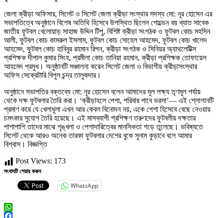
জেলা ক্রীড়া অফিসার, সিলেট ও সিলেট জেলা ক্রীড়া সংস্থার সদস্য মো: নূর হোসেন এর
সভাপতিত্বে অনুষ্ঠানে বিশেষ অতিথি হিসেবে উপস্থিত ছিলেন গোল্ডেন বয় খ্যাত সাবেক
জাতীয় ফুটবল খেলোয়াড় সাহাজ উদ্দিন টিপু, বিশিষ্ট ক্রীড়া সংগঠক ও ফুটবল কোচ মহসিন
আলী, ফুটবল কোচ কামরুল ইসলাম, ফুটবল কোচ সোহেল আহমেদ, ফুটবল কোচ খালেদ
আহমেদ, ফুটবল কোচ হাবিবুর রহমান রিপন, ক্রীড়া সংগঠক ও সিনিয়র অ্যাথলেটিক্স
প্রশিক্ষক দীপাল কুমার সিংহ, প্রমীলা কোচ তানিয়া রহমান, ক্রীড়া প্রশিক্ষক তোফায়েল
আহমেদ প্রমুখ। অনুষ্ঠানটি সঞ্চালনা করেন সিলেট জেলা ও বিভাগীয় ক্রীড়াসংস্থার
অফিস সেক্রেটারি বিপুল চন্দ্র তালুকদার।
অনুষ্ঠানে সভাপতির বক্তব্যে মো: নূর হোসেন বলেন আমাদের মূল লক্ষ্য তৃণমূল পর্যায়
থেকে দক্ষ ফুটবলার তৈরি করা। ‘ক্রীড়াহলে পেশা, পরিবার পাবে ভরসা’— এই শ্লোগানটি
প্রমাণ করে যে খেলাধুলা এখন আর কেবল বিনোদন নয়, একে পেশা হিসেবে বেছে নেওয়ার
চমৎকার সুযোগ তৈরি হয়েছে। এই মাসব্যাপী প্রশিক্ষণ তরুণদের ফুটবলীয় দক্ষতার
পাশাপাশি তাদের মাঝে শৃঙ্খলা ও পেশাদারিত্বের মানসিকতা গড়ে তুলেছে। ভবিষ্যতে
সিলেট থেকে আরও অনেক তারকা ফুটবলার দেশের বুকে সুনাম কুড়াবে বলে আমার
বিশ্বাস। বিজ্ঞপ্তি
Post Views:
173
সংবাদটি শেয়ার করুন
WhatsApp
WhatsApp