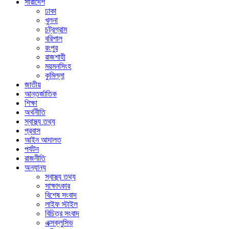
সারাদেশ
ঢাকা
খুলনা
চট্রগ্রাম
বরিশাল
রংপুর
রাজশাহী
ময়মনসিংহ
কুমিল্লা
জাতীয়
আন্তর্জাতিক
শিক্ষা
অর্থনীতি
স্বাস্থ্য তথ্য
প্রবাস
আইন আদালত
পর্যটন
রাজনীতি
অন্যান্য
স্বাস্থ্য তথ্য
সাক্ষাৎকার
বিশেষ সংবাদ
লাইফ স্টাইল
বিচিত্র সংবাদ
এক্সক্লুসিভ