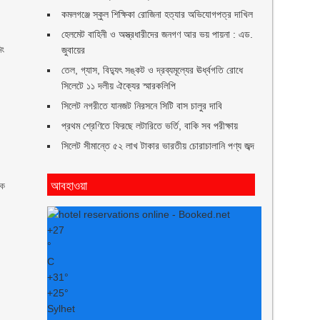
কমলগঞ্জে স্কুল শিক্ষিকা রোজিনা হত্যার অভিযোগপত্র দাখিল
হেলমেট বাহিনী ও অস্ত্রধারীদের জনগণ আর ভয় পায়না : এড.
িং
জুবায়ের
তেল, গ্যাস, বিদ্যুৎ সঙ্কট ও দ্রব্যমূল্যের ঊর্ধ্বগতি রোধে
সিলেটে ১১ দলীয় ঐক্যের স্মারকলিপি
সিলেট নগরীতে যানজট নিরসনে সিটি বাস চালুর দাবি
প্রথম শ্রেণিতে ফিরছে লটারিতে ভর্তি, বাকি সব পরীক্ষায়
সিলেট সীমান্তে ৫২ লাখ টাকার ভারতীয় চোরাচালানি পণ্য জব্দ
আবহাওয়া
দক
+
27
°
C
+
31°
+
25°
Sylhet