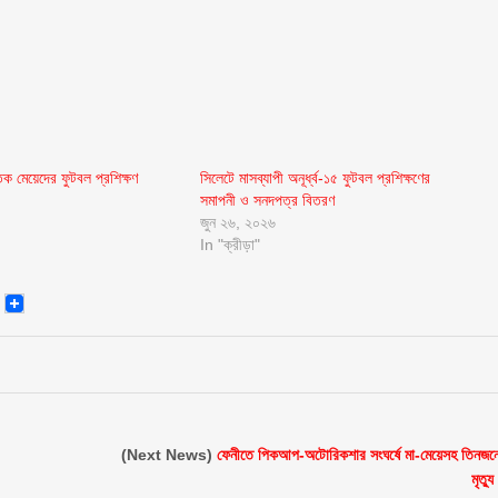
িক মেয়েদের ফুটবল প্রশিক্ষণ
সিলেটে মাসব্যাপী অনূর্ধ্ব-১৫ ফুটবল প্রশিক্ষণের
সমাপনী ও সনদপত্র বিতরণ
জুন ২৬, ২০২৬
In "ক্রীড়া"
senger
Email
(Next News)
ফেনীতে পিকআপ-অটোরিকশার সংঘর্ষে মা-মেয়েসহ তিনজন
মৃত্যু