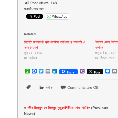
Post Views:
148
সংবাদটি শেয়ার করুন
WhatsApp
Related
সিলেটে মাসব্যাপী অ্যাথলেটিক্স প্রশিক্ষণের সমাপনী ও
সিলেটে জেলা ভিত্ত
সনদ বিতরণ
সম্পন্ন
জুন ২৫, ২০২৬
জানুয়ারি ৪, ২০২৪
In "ক্রীড়া"
In "সিলেট জেলা"
WhatsApp
Facebook
Twitter
Print
LinkedIn
Viber
Mes
Share
Post
ক্রীড়া
Comments are Off
«
শহীদ জিল্লুল হক জিল্লুর মৃত্যুবার্ষিকীতে দোয়া মাহফিল
(Previous
News)