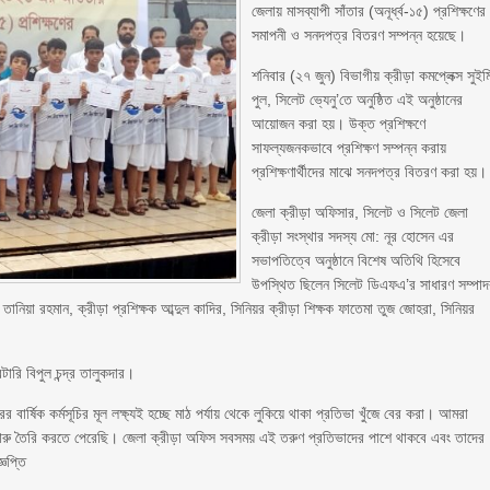
জেলায় মাসব্যাপী সাঁতার (অনূর্ধ্ব-১৫) প্রশিক্ষণের
সমাপনী ও সনদপত্র বিতরণ সম্পন্ন হয়েছে।
শনিবার (২৭ জুন) বিভাগীয় ক্রীড়া কমপ্লেক্স সুইম
পুল, সিলেট ভ্যেনু’তে অনুষ্ঠিত এই অনুষ্ঠানের
আয়োজন করা হয়। উক্ত প্রশিক্ষণে
সাফল্যজনকভাবে প্রশিক্ষণ সম্পন্ন করায়
প্রশিক্ষণার্থীদের মাঝে সনদপত্র বিতরণ করা হয়।
জেলা ক্রীড়া অফিসার, সিলেট ও সিলেট জেলা
ক্রীড়া সংস্থার সদস্য মো: নূর হোসেন এর
সভাপতিত্বে অনুষ্ঠানে বিশেষ অতিথি হিসেবে
উপস্থিত ছিলেন সিলেট ডিএফএ’র সাধারণ সম্পা
 তানিয়া রহমান, ক্রীড়া প্রশিক্ষক আব্দুল কাদির, সিনিয়র ক্রীড়া শিক্ষক ফাতেমা তুজ জোহরা, সিনিয়র
ারি বিপুল চন্দ্র তালুকদার।
ার্ষিক কর্মসূচির মূল লক্ষ্যই হচ্ছে মাঠ পর্যায় থেকে লুকিয়ে থাকা প্রতিভা খুঁজে বের করা। আমরা
সাঁতারু তৈরি করতে পেরেছি। জেলা ক্রীড়া অফিস সবসময় এই তরুণ প্রতিভাদের পাশে থাকবে এবং তাদের
ঞপ্তি