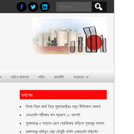
Search
for:
াস
আইন আদালত
পর্যটন
রাজনীতি
অন্যান্য
সর্বশেষ
ভিসা-গ্রিন কার্ড নিয়ে যুক্তরাষ্ট্রের নতুন নীতিমালা ঘোষণা
এসএসসি পরীক্ষার ফল প্রকাশ ১০ আগস্ট
সুনামগঞ্জে ৩ সন্তান রেখে প্রেমিকের বাড়িতে গৃহবধূর অনশন
ট
কমলগঞ্জে হাবিবুন নেছা চৌধুরী গার্লস একাডেমি পরিদর্শন