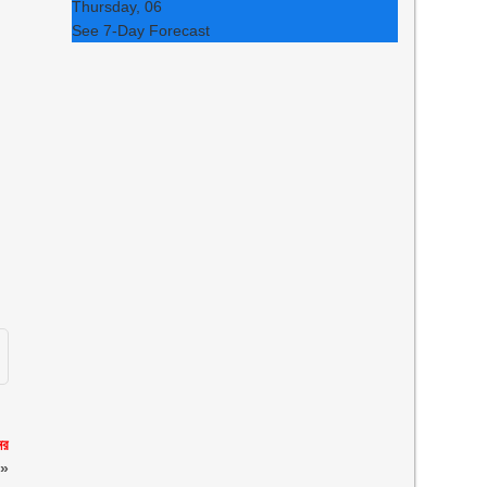
Thursday, 06
See 7-Day Forecast
ের
»