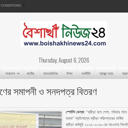
 CONDITIONS
Thursday, August 6, 2026
সারাদেশ
জাতীয়
আন্তর্জাতিক
শিক্ষা
অর্থনীতি
স্বাস্থ্য তথ্য
প্রব
িক্ষণের সমাপনী ও সনদপত্র বিতরণ
স্পোর্টস ডেস্ক
: “ক্রীড়া হলে পেশা, পরিবার পাবে
ভরসা” প্রতিপাদ্যে ক্রীড়া পরিদপ্তরের বার্ষিক
ক্রীড়া কর্মসূচি ২০২৫-২০২৬-এর আওতায় সিলে