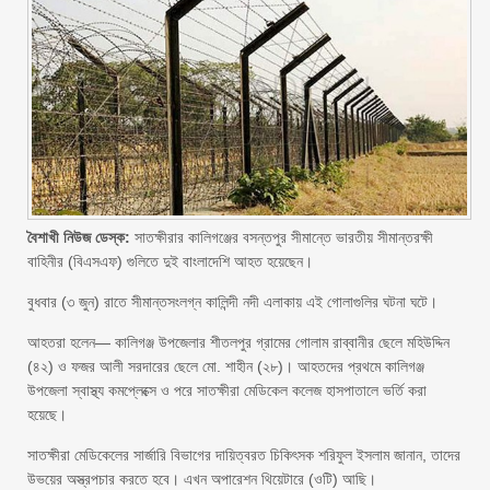
বৈশাখী নিউজ ডেস্ক:
সাতক্ষীরার কালিগঞ্জের বসন্তপুর সীমান্তে ভারতীয় সীমান্তরক্ষী
বাহিনীর (বিএসএফ) গুলিতে দুই বাংলাদেশি আহত হয়েছেন।
বুধবার (৩ জুন) রাতে সীমান্তসংলগ্ন কালিন্দী নদী এলাকায় এই গোলাগুলির ঘটনা ঘটে।
আহতরা হলেন— কালিগঞ্জ উপজেলার শীতলপুর গ্রামের গোলাম রাব্বানীর ছেলে মহিউদ্দিন
(৪২) ও ফজর আলী সরদারের ছেলে মো. শাহীন (২৮)। আহতদের প্রথমে কালিগঞ্জ
উপজেলা স্বাস্থ্য কমপ্লেক্সে ও পরে সাতক্ষীরা মেডিকেল কলেজ হাসপাতালে ভর্তি করা
হয়েছে।
সাতক্ষীরা মেডিকেলের সার্জারি বিভাগের দায়িত্বরত চিকিৎসক শরিফুল ইসলাম জানান, তাদের
উভয়ের অস্ত্রপচার করতে হবে। এখন অপারেশন থিয়েটারে (ওটি) আছি।