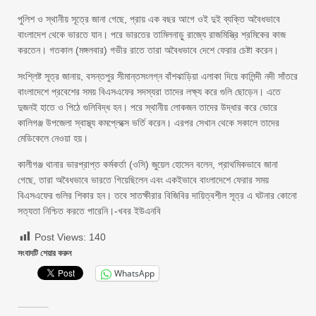
পুলিশ ও স্থানীয় সূত্রে জানা গেছে, প্রায় এক বছর আগে ওই দুই ব্যক্তি অবৈধভাবে
বাংলাদেশ থেকে ভারতে যান। পরে ভারতের তামিলনাড়ু রাজ্যে রাজমিস্ত্রি শ্রমিকের কাজ
করতেন। গতকাল (মঙ্গলবার) গভীর রাতে তারা অবৈধভাবে দেশে ফেরার চেষ্টা করেন।
সংশ্লিষ্ট সূত্র জানায়, বসন্তপুর সীমান্তসংলগ্ন বাঁশঝাড়িয়া এলাকা দিয়ে কালিন্দী নদী সাঁতরে
বাংলাদেশে প্রবেশের সময় বিএসএফের সদস্যরা তাদের লক্ষ্য করে গুলি ছোড়েন। এতে
দুজনই হাতে ও পিঠে গুলিবিদ্ধ হন। পরে স্থানীয় লোকজন তাদের উদ্ধার করে ভোরে
কালিগঞ্জ উপজেলা স্বাস্থ্য কমপ্লেক্সে ভর্তি করেন। এরপর সেখান থেকে সকালে তাদের
মেডিকেলে নেওয়া হয়।
কালীগঞ্জ থানার ভারপ্রাপ্ত কর্মকর্তা (ওসি) জুয়েল হোসেন বলেন, প্রাথমিকভাবে জানা
গেছে, তারা অবৈধভাবে ভারতে গিয়েছিলেন এবং একইভাবে বাংলাদেশে ফেরার সময়
বিএসএফের গুলির শিকার হন। তবে সাতক্ষীরার বিজিবির দায়িত্বশীল সূত্র এ ঘটনার কোনো
সত্যতা নিশ্চিত করতে পারেনি।-খবর ইউএনবি
Post Views:
140
সংবাদটি শেয়ার করুন
WhatsApp