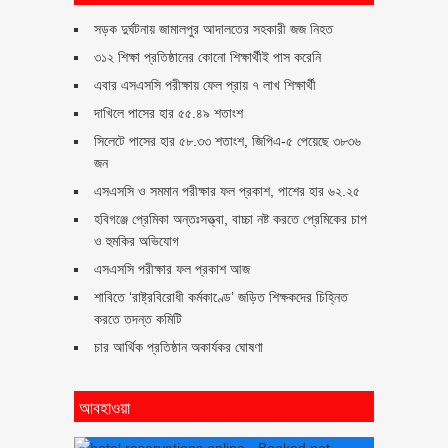
সড়ক দুর্ঘটনায় জামালপুর আদালতের সহকারী জজ নিহত
৩১২ শিক্ষা প্রতিষ্ঠানের কোনো শিক্ষার্থীই পাস করেনি
এবার এসএসসি পরীক্ষায় ফেল প্রায় ৭ লাখ শিক্ষার্থী
দাখিলে পাসের হার ৫৫.৪৯ শতাংশ
সিলেটে পাসের হার ৫৮.৩৩ শতাংশ, জিপিএ-৫ পেয়েছে ৩৮৩৬
জন
এসএসসি ও সমমান পরীক্ষার ফল প্রকাশ, পাশের হার ৬২.২৫
হবিগঞ্জে প্রেমিকা অন্তঃসত্ত্বা, বাচ্চা নষ্ট করতে প্রেমিকের চাপ
ও হুমকির অভিযোগ
এসএসসি পরীক্ষার ফল প্রকাশ আজ
শাবিতে ‘রাষ্ট্রবিরোধী কর্মকাণ্ডে’ জড়িত শিক্ষকদের চিহ্নিত
করতে তদন্ত কমিটি
চার আর্থিক প্রতিষ্ঠান অকার্যকর ঘোষণা
আবহাওয়া