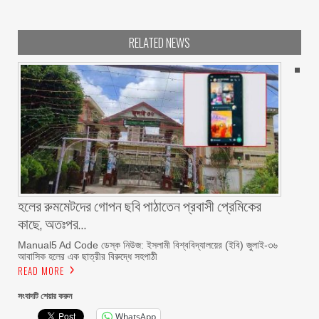
RELATED NEWS
হলের রুমমেটদের গোপন ছবি পাঠাতেন প্রবাসী প্রেমিকের
কাছে, অতঃপর…
Manual5 Ad Code ডেস্ক নিউজ: ইসলামী বিশ্ববিদ্যালয়ের (ইবি) জুলাই-৩৬
আবাসিক হলের এক ছাত্রীর বিরুদ্ধে সহপাঠী
READ MORE
সংবাদটি শেয়ার করুন
WhatsApp