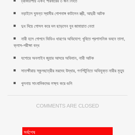
ট্রাকচাপায় একই পরিবারের ৩ জন নিহত
নড়াইলে ঘুমন্ত স্বামীর গোপনাঙ্গ কাটলেন স্ত্রী, আদুরী আটক
দুধ দিয়ে গোসল করে দল ছাড়লেন যুব জামায়াত নেতা
নারী হলে গোপনে ভিডিও ধারণের অভিযোগ: খুবিতে প্রশাসনিক ভবনে তালা,
ক্লাস-পরীক্ষা বন্ধ
যশোরে অনলাইন জুয়ার আসরে অভিযান, নারী আটক
সাতক্ষীরায় স্কুলছাত্রীর মরদেহ উদ্ধার, গণপিটুনিতে অভিযুক্ত নারীর মৃত্যু
খুলনায় সাংবাদিকদের লক্ষ্য করে গুলি
COMMENTS ARE CLOSED
সর্বশেষ