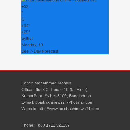
+
32
°
C
+
34°
+
25°
Sylhet
Monday, 10
See 7-Day Forecast
Editor: Mohammed Mohsin
Office: Block C, House 10 (Ist Floor)
KumarPara, Sylhet-3100, Bangladesh
E-mail: boishakhinews24@hotmail.com
Website: http://www.boishakhinews24.com
Phone: +880 1711 921197