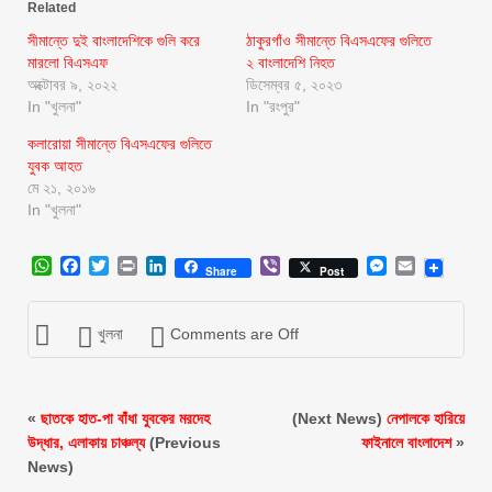
Related
সীমান্তে দুই বাংলাদেশিকে গুলি করে
ঠাকুরগাঁও সীমান্তে বিএসএফের গুলিতে
মারলো বিএসএফ
২ বাংলাদেশি নিহত
অক্টোবর ৯, ২০২২
ডিসেম্বর ৫, ২০২৩
In "খুলনা"
In "রংপুর"
কলারোয়া সীমান্তে বিএসএফের গুলিতে
যুবক আহত
মে ২১, ২০১৬
In "খুলনা"
WhatsApp
Facebook
Twitter
Print
LinkedIn
Viber
Messenger
Email
Share
Post
খুলনা
Comments are Off
«
ছাতকে হাত-পা বাঁধা যুবকের মরদেহ
(Next News)
নেপালকে হারিয়ে
উদ্ধার, এলাকায় চাঞ্চল্য
(Previous
ফাইনালে বাংলাদেশ
»
News)