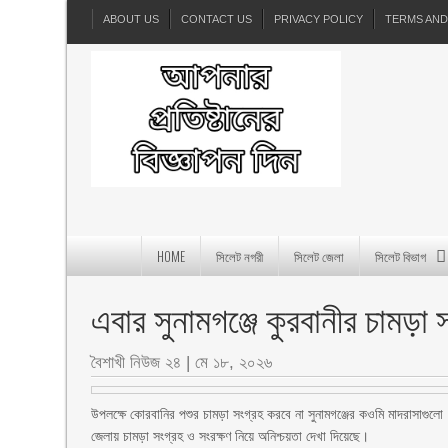
ABOUT US
CONTACT US
PRIVACY POLICY
TERMS AND
HOME
সিলেট নগরী
সিলেট জেলা
সিলেট বিভাগ
এবার সুনামগঞ্জে কুরবানীর চামড়া
বৈশাখী নিউজ ২৪
|
মে ১৮, ২০২৬
উপলক্ষে কোরবানির পশুর চামড়া সংগ্রহ করবে না সুনামগঞ্জের কওমি মাদরাসাগুলো।
জেলায় চামড়া সংগ্রহ ও সংরক্ষণ নিয়ে অনিশ্চয়তা দেখা দিয়েছে।