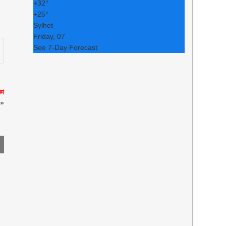
+
32°
+
25°
Sylhet
Friday, 07
See 7-Day Forecast
কা
»