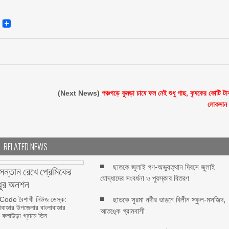
senger
Email
(Next News)
পঞ্চগড়ে কুমড়া চাষে ফল নেই শুধু গাছ, কৃষকের কোটি টা
লোকসান
RELATED NEWS
ছাতকে জুলাই গণ-অভ্যুত্থান দিবসে জুলাই
 সন্তান রেখে প্রেমিকের
যোদ্ধাদের সংবর্ধনা ও পুরস্কার বিতরণ
ধূর অনশন
ode বৈশাখী নিউজ ডেস্ক:
ছাতকে সুরমা নদীর ভাঙনে বিলীন স্কুল-মসজিদ,
রাবাজার উপজেলার বাংলাবাজার
আতঙ্কে গ্রামবাসী
 কলাউড়া গ্রামে তিন