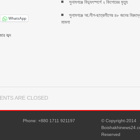
সুনামগঞ্জে বিদ্যুৎস্পর্শে ২ কিশোরের মৃত্যু
সুনামগঞ্জে আ.লীগ-ছাত্রলীগের ৪৮ জনের বিরুদ্ধ
WhatsApp
মামলা
ার জব্দ
ENTS ARE CLOSED
Phone: +880 1711 921197
© Copyright-2014
Boishakhinews24.co
Reserved