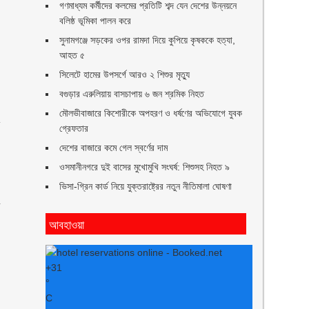
গণমাধ্যম কর্মীদের কলমের প্রতিটি শব্দ যেন দেশের উন্নয়নে
বলিষ্ঠ ভূমিকা পালন করে
সুনামগঞ্জে সড়কের ওপর রামদা দিয়ে কুপিয়ে কৃষককে হত্যা,
আহত ৫
সিলেটে হামের উপসর্গে আরও ২ শিশুর মৃত্যু
বগুড়ার এরুলিয়ায় বাসচাপায় ৬ জন শ্রমিক নিহত
মৌলভীবাজারে কিশোরীকে অপহরণ ও ধর্ষণের অভিযোগে যুবক
ে
গ্রেফতার
দেশের বাজারে কমে গেল স্বর্ণের দাম
ওসমানীনগরে দুই বাসের মুখোমুখি সংঘর্ষ: শিশুসহ নিহত ৯
ভিসা-গ্রিন কার্ড নিয়ে যুক্তরাষ্ট্রের নতুন নীতিমালা ঘোষণা
ে
আবহাওয়া
+
31
°
C