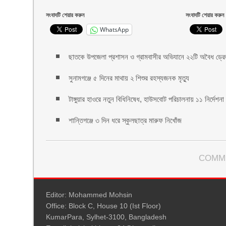
সংবাদটি শেয়ার করুন
সংবাদটি শেয়ার করুন
WhatsApp
ছাতকে উপজেলা প্রশাসন ও গ্রামবাসীর অভিযানে ২২টি অবৈধ ড্রেজ
সুনামগঞ্জে ৫ দিনের মাথায় ২ শিশুর রহস্যজনক মৃত্যু
টাঙ্গুয়ার হাওরে নতুন বিধিনিষেধ, হাউসবোট পরিচালনায় ১১ নির্দেশনা
শান্তিগঞ্জে ৩ দিন ধরে স্কুলছাত্র মারুফ নিখোঁজ
COMM
Editor: Mohammed Mohsin
Office: Block C, House 10 (Ist Floor)
KumarPara, Sylhet-3100, Bangladesh