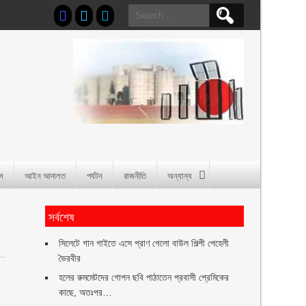
Search
for:
াস
আইন আদালত
পর্যটন
রাজনীতি
অন্যান্য
সর্বশেষ
সিলেটে গান গাইতে এসে প্রাণ গেলো বাউল শিল্পী পেহেলী
ভৈরবীর
হলের রুমমেটদের গোপন ছবি পাঠাতেন প্রবাসী প্রেমিকের
কাছে, অতঃপর…