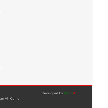
ে
Developed By
Media
it
m All Rights