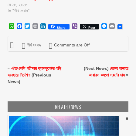
মে ২৮, ২০২৫
In "শীর্ষ সংবাদ"
WhatsApp
Facebook
Twitter
Print
LinkedIn
Viber
Messenger
Email
Share
Post
শীর্ষ সংবাদ
Comments are Off
«
এইচএসসি পরীক্ষায় ক্যালকুলেটর-ঘড়ি
(Next News)
দেশের বাজারে
ব্যবহারে নির্দেশনা
(Previous
আবারও কমলো স্বর্ণের দাম
»
News)
RELATED NEWS