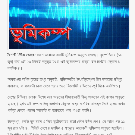
বৈশাখী নিউজ ডেস্ক:
দেশে আবারও একটি ভূমিকম্প অনুভূত হয়েছে। বৃহস্পতিবার (১৮
জুন) রাত ৯টা ২৯ মিনিটে অনুভূত হওয়া এই ভূমিকম্পের মাত্রা ছিল রিখটার স্কেলে ৪
দশমিক ৪।
আবহাওয়া অধিদপ্তরের তথ্য অনুযায়ী, ভূমিকম্পটির উৎপত্তিস্থল ছিল ভারতের মণিপুর
এলাকায়, যা রাজধানী ঢাকা থেকে প্রায় ৩৬১ কিলোমিটার উত্তর-পূর্ব দিকে অবস্থিত।
দেশের বিভিন্ন এলাকা বিশেষ করে ভারতের সীমান্তবর্তী কিছু অঞ্চলেও এই কম্পন অনুভূত
হয়েছে। হঠাৎ এই কম্পনে কিছু এলাকার মানুষের মধ্যে সাময়িক আতঙ্ক তৈরি হলেও এখন
পর্যন্ত কোনো ধরনের ক্ষয়ক্ষতি বা হতাহতের খবর পাওয়া যায়নি।
উল্লেখ্য, চলতি জুন মাসে এ নিয়ে তৃতীয়বারের মতো কেঁপে উঠল দেশ। এর আগে গত ১১
জুন রাত ৯টা ৪০ মিনিটে দেশে ৪ দশমিক ৫ মাত্রার আরেকটি ভূমিকম্প অনুভূত হয়েছিল।
ইউরোপীয় মেডিটেরিয়ান সিসমোলজিক্যাল সেন্টারের (ইএমএসসি) তথ্যমতে, সেই