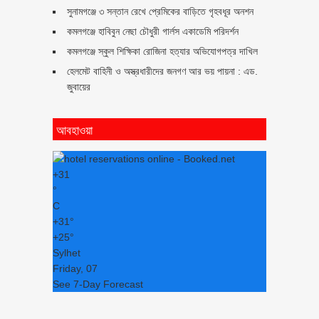
সুনামগঞ্জে ৩ সন্তান রেখে প্রেমিকের বাড়িতে গৃহবধূর অনশন
কমলগঞ্জে হাবিবুন নেছা চৌধুরী গার্লস একাডেমি পরিদর্শন
কমলগঞ্জে স্কুল শিক্ষিকা রোজিনা হত্যার অভিযোগপত্র দাখিল
হেলমেট বাহিনী ও অস্ত্রধারীদের জনগণ আর ভয় পায়না : এড.
জুবায়ের
আবহাওয়া
+
31
°
C
+
31°
+
25°
Sylhet
Friday, 07
See 7-Day Forecast