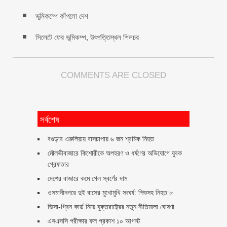
ভূমিকম্পে কাঁপলো দেশ
সিলেটে ফের ভূমিকম্প, উৎপত্তিস্থল শিলচর
COMMENTS ARE CLOSED
সর্বশেষ
বগুড়ার এরুলিয়ায় বাসচাপায় ৬ জন শ্রমিক নিহত
মৌলভীবাজারে কিশোরীকে অপহরণ ও ধর্ষণের অভিযোগে যুবক
গ্রেফতার
দেশের বাজারে কমে গেল স্বর্ণের দাম
ওসমানীনগরে দুই বাসের মুখোমুখি সংঘর্ষ: শিশুসহ নিহত ৮
ভিসা-গ্রিন কার্ড নিয়ে যুক্তরাষ্ট্রের নতুন নীতিমালা ঘোষণা
এসএসসি পরীক্ষার ফল প্রকাশ ১০ আগস্ট