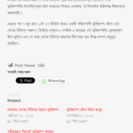
ভূমিকম্পটির উৎপত্তিস্থল ছিল ভারতের শিলচর এলাকায়, যা সিলেটের করিমগঞ্জ সীমান্তের
কাছাকাছি।
এছাড়া গত ৭ জুন রাত ১১টা ৩৭ মিনিটে আরও একটি শক্তিশালী ভূমিকম্পে কেঁপে ওঠে
দেশের বিভিন্ন অঞ্চল। রিখটার স্কেলে ৫ দশমিক ৬ মাত্রার ওই ভূমিকম্পটির কেন্দ্রস্থল
ছিল ভুটানে এবং সে সময় দেশের বিভিন্ন জায়গায় দীর্ঘ সময় ধরে তীব্র কম্পন অনুভূত
হয়েছিল।
Post Views:
166
সংবাদটি শেয়ার করুন
WhatsApp
Related
ঢাকাসহ দেশের বিভিন্ন স্থানে ভূমিকম্প
ভূমিকম্পে কেঁপে উঠল রংপুর
অক্টোবর ১৮, ২০২৪
সেপ্টেম্বর ৬, ২০২৪
In "শীর্ষ সংবাদ"
In "শীর্ষ সংবাদ"
গভীররাতে সিলেটে ভূমিকম্প অনুভূত