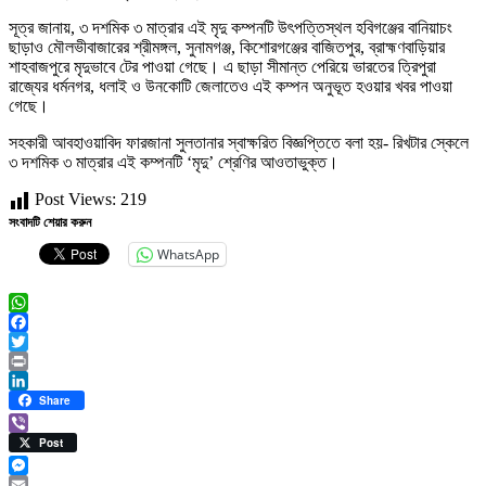
সূত্র জানায়, ৩ দশমিক ৩ মাত্রার এই মৃদু কম্পনটি উৎপত্তিস্থল হবিগঞ্জের বানিয়াচং
ছাড়াও মৌলভীবাজারের শ্রীমঙ্গল, সুনামগঞ্জ, কিশোরগঞ্জের বাজিতপুর, ব্রাহ্মণবাড়িয়ার
শাহবাজপুরে মৃদুভাবে টের পাওয়া গেছে। এ ছাড়া সীমান্ত পেরিয়ে ভারতের ত্রিপুরা
রাজ্যের ধর্মনগর, ধলাই ও উনকোটি জেলাতেও এই কম্পন অনুভূত হওয়ার খবর পাওয়া
গেছে।
সহকারী আবহাওয়াবিদ ফারজানা সুলতানার স্বাক্ষরিত বিজ্ঞপ্তিতে বলা হয়- রিখটার স্কেলে
৩ দশমিক ৩ মাত্রার এই কম্পনটি ‘মৃদু’ শ্রেণির আওতাভুক্ত।
Post Views:
219
সংবাদটি শেয়ার করুন
WhatsApp
WhatsApp
Facebook
Twitter
Print
LinkedIn
Share
Viber
Post
Messenger