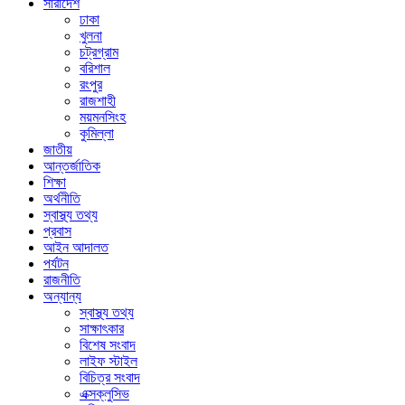
সারাদেশ
ঢাকা
খুলনা
চট্রগ্রাম
বরিশাল
রংপুর
রাজশাহী
ময়মনসিংহ
কুমিল্লা
জাতীয়
আন্তর্জাতিক
শিক্ষা
অর্থনীতি
স্বাস্থ্য তথ্য
প্রবাস
আইন আদালত
পর্যটন
রাজনীতি
অন্যান্য
স্বাস্থ্য তথ্য
সাক্ষাৎকার
বিশেষ সংবাদ
লাইফ স্টাইল
বিচিত্র সংবাদ
এক্সক্লুসিভ