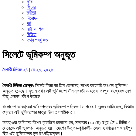
কৃষি
ফিচার
ক্রীড়া
বিনোদন
ধর্ম
নারী ও শিশু
মিডিয়া
তথ্য প্রযুক্তি
সিলেটে ভূমিকম্প অনুভূত
বৈশাখী নিউজ ২৪
|
মে ২০, ২০২৬
বৈশাখী নিউজ ডেস্ক:
সিলেট বিভাগের তিন জেলাসহ দেশের কয়েকটি অঞ্চলে ভূমিকম্প
অনুভূত হয়েছে। মৃদু মাত্রার এই ভূমিকম্পে সীমান্তবর্তী ভারতের ত্রিপুরা রাজ্যেরও বেশ
কিছু এলাকা কেঁপে উঠেছে।
বাংলাদেশ আবহাওয়া অধিদপ্তরের ভূমিকম্প পর্যবেক্ষণ ও গবেষণা কেন্দ্র জানিয়েছে, রিখটার
স্কেলে এই ভূমিকম্পের মাত্রা ছিল ৩ দশমিক ৩।
আবহাওয়া অফিসের বিশেষ বুলেটিনে জানানো হয়, মঙ্গলবার (১৯ মে) দুপুর ১টা ১ মিনিট ৭
সেকেন্ডে এই ভূকম্পন অনুভূত হয়। দেশের উত্তর-পূর্বাঞ্চলীয় জেলা হবিগঞ্জের গজনাইপুর
ছিল এই ভূমিকম্পের মূল উৎপত্তিস্থল।