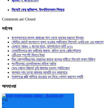
ভূমিকম্পে কাঁপলো দেশ
সিলেটে ফের ভূমিকম্প, উৎপত্তিস্থল শিলচর
Comments are Closed
সর্বশেষ
জগন্নাথপুরে মৎস্য খামারের পাশ থেকে যুবকের মরদেহ উদ্ধার
সৌদির জোটে বাংলাদেশ যুক্ত হওয়ার প্রতিবাদে সিলেটে এনডিএফ এর সমাবেশ
ডেঙ্গুতে আরও ২ জনের মৃত্যু, হাসপাতালে ভর্তি ৬৭২
ওসমানীনগরে বাস দুর্ঘটনায় মামলা, বাতিল হলো রেজিস্ট্রেশন
এটিএমে স্পর্শেই মিলবে টাকা
সিম কোম্পানীগুলোর মেয়াদের বাহানা বন্ধের দাবীতে সিলেটে মশাল মিছিল
পত্নীতলায় চোলাইমদসহ মহিলা আটক
ফের পেছাল রিজার্ভ চুরি মামলার তদন্ত প্রতিবেদন
সালমান শাহ হত্যা মামলার আসামি ডন কারাগারে
সুনামগঞ্জে স্ত্রী পালিয়ে যাওয়ায় দুধ দিয়ে গোসল করলেন স্বামী
আবহাওয়া
+
31
°