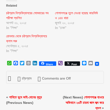
Related
চট্টগ্রাম বিশ্ববিদ্যালয়ের সোমবারের সব
গোপালগঞ্জে তুলে নেওয়া হয়েছে কারফিউ
পরীক্ষা স্থগিত
ও ১৪৪ ধারা
আগস্ট ৩১, ২০২৫
জুলাই ২০, ২০২৫
In "শিক্ষা"
In "ঢাকা"
রোববার থেকে চট্টগ্রাম বিশ্ববিদ্যালয়ে
ক্লাস শুরু
সেপ্টেম্বর ৫, ২০২৫
In "শিক্ষা"
WhatsApp
Facebook
Twitter
Print
LinkedIn
Viber
Messenger
Email
Share
Post
চট্রগ্রাম
Comments are Off
«
পানিতে ডুবে ভাই-বোনের মৃত্যু
(Next News)
গোলাপগঞ্জে হাওরে
(Previous News)
অভিযানে ২৬টি চায়না জাল জব্দ করে
ধ্বংস
»