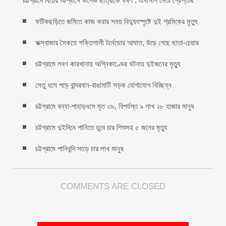
চট্টগ্রামে বিয়ের আশ্বাসে কলেজ ছাত্রীকে ধর্ষণ : এনসিপি নেতা গ্রেপ্তার
ফটিকছড়িতে জমিতে কাজ করার সময় বিদ্যুৎস্পৃষ্টে দুই শ্রমিকের মৃত্যু
কক্সবাজার সৈকতে শক্তিশালী টর্নেডোর আঘাত, উড়ে গেছে ছাতা-চেয়ার
চট্টগ্রামে লবণ কারখানায় অগ্নিকাণ্ডের ঘটনায় দুইজনের মৃত্যু
সেতু ধসে পড়ে বান্দরবান-রাঙামাটি সড়ক যোগাযোগ বিচ্ছিন্ন
চট্টগ্রামে বন্যা-পাহাড়ধসে মৃত ৩৯, বিপর্যস্ত ৯ লাখ ২৮ হাজার মানুষ
চট্টগ্রামে দুইদিনে পানিতে ডুবে চার শিশুসহ ৫ জনের মৃত্যু
চট্টগ্রামে পানিবন্দি সাড়ে চার লাখ মানুষ
COMMENTS ARE CLOSED