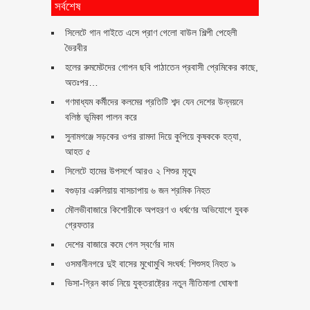
সর্বশেষ
সিলেটে গান গাইতে এসে প্রাণ গেলো বাউল শিল্পী পেহেলী
ভৈরবীর
হলের রুমমেটদের গোপন ছবি পাঠাতেন প্রবাসী প্রেমিকের কাছে,
অতঃপর…
গণমাধ্যম কর্মীদের কলমের প্রতিটি শব্দ যেন দেশের উন্নয়নে
বলিষ্ঠ ভূমিকা পালন করে
সুনামগঞ্জে সড়কের ওপর রামদা দিয়ে কুপিয়ে কৃষককে হত্যা,
আহত ৫
সিলেটে হামের উপসর্গে আরও ২ শিশুর মৃত্যু
বগুড়ার এরুলিয়ায় বাসচাপায় ৬ জন শ্রমিক নিহত
মৌলভীবাজারে কিশোরীকে অপহরণ ও ধর্ষণের অভিযোগে যুবক
গ্রেফতার
দেশের বাজারে কমে গেল স্বর্ণের দাম
ওসমানীনগরে দুই বাসের মুখোমুখি সংঘর্ষ: শিশুসহ নিহত ৯
ভিসা-গ্রিন কার্ড নিয়ে যুক্তরাষ্ট্রের নতুন নীতিমালা ঘোষণা