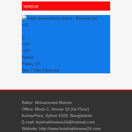
আবহাওয়া
+
31
°
C
+
33°
+
25°
Sylhet
Friday, 07
See 7-Day Forecast
Editor: Mohammed Mohsin
Office: Block C, House 10 (Ist Floor)
KumarPara, Sylhet-3100, Bangladesh
E-mail: boishakhinews24@hotmail.com
Website: http://www.boishakhinews24.com