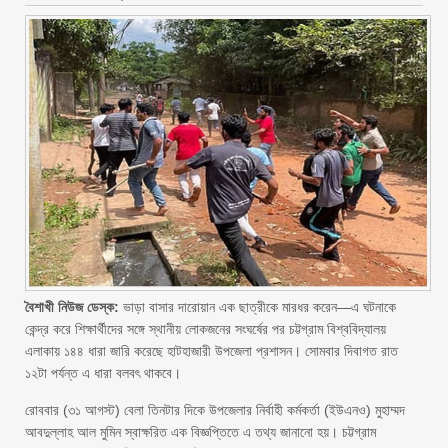
বৈশাখী নিউজ ডেস্ক:
ভাড়া বাসার দারোয়ান এক ছাত্রীকে মারধর করেন—এ ঘটনাকে
কেন্দ্র করে শিক্ষার্থীদের সঙ্গে স্থানীয় লোকজনের সংঘর্ষের পর চট্টগ্রাম বিশ্ববিদ্যালয়
এলাকায় ১৪৪ ধারা জারি করেছে হাটহাজারী উপজেলা প্রশাসন। সোমবার দিবাগত রাত
১২টা পর্যন্ত এ ধারা বলবৎ থাকবে।
রোববার (৩১ আগস্ট) বেলা তিনটার দিকে উপজেলার নির্বাহী কর্মকর্তা (ইউএনও) মুহাম্মদ
আবদুল্লাহ আল মুমিন স্বাক্ষরিত এক বিজ্ঞপ্তিতে এ তথ্য জানানো হয়। চট্টগ্রাম