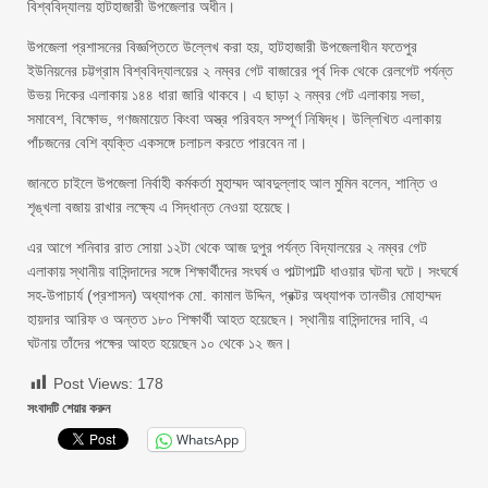
বিশ্ববিদ্যালয় হাটহাজারী উপজেলার অধীন।
উপজেলা প্রশাসনের বিজ্ঞপ্তিতে উল্লেখ করা হয়, হাটহাজারী উপজেলাধীন ফতেপুর
ইউনিয়নের চট্টগ্রাম বিশ্ববিদ্যালয়ের ২ নম্বর গেট বাজারের পূর্ব দিক থেকে রেলগেট পর্যন্ত
উভয় দিকের এলাকায় ১৪৪ ধারা জারি থাকবে। এ ছাড়া ২ নম্বর গেট এলাকায় সভা,
সমাবেশ, বিক্ষোভ, গণজমায়েত কিংবা অস্ত্র পরিবহন সম্পূর্ণ নিষিদ্ধ। উল্লিখিত এলাকায়
পাঁচজনের বেশি ব্যক্তি একসঙ্গে চলাচল করতে পারবেন না।
জানতে চাইলে উপজেলা নির্বাহী কর্মকর্তা মুহাম্মদ আবদুল্লাহ আল মুমিন বলেন, শান্তি ও
শৃঙ্খলা বজায় রাখার লক্ষ্যে এ সিদ্ধান্ত নেওয়া হয়েছে।
এর আগে শনিবার রাত সোয়া ১২টা থেকে আজ দুপুর পর্যন্ত বিদ্যালয়ের ২ নম্বর গেট
এলাকায় স্থানীয় বাসিন্দাদের সঙ্গে শিক্ষার্থীদের সংঘর্ষ ও পাল্টাপাল্টি ধাওয়ার ঘটনা ঘটে। সংঘর্ষে
সহ-উপাচার্য (প্রশাসন) অধ্যাপক মো. কামাল উদ্দিন, প্রক্টর অধ্যাপক তানভীর মোহাম্মদ
হায়দার আরিফ ও অন্তত ১৮০ শিক্ষার্থী আহত হয়েছেন। স্থানীয় বাসিন্দাদের দাবি, এ
ঘটনায় তাঁদের পক্ষের আহত হয়েছেন ১০ থেকে ১২ জন।
Post Views:
178
সংবাদটি শেয়ার করুন
WhatsApp