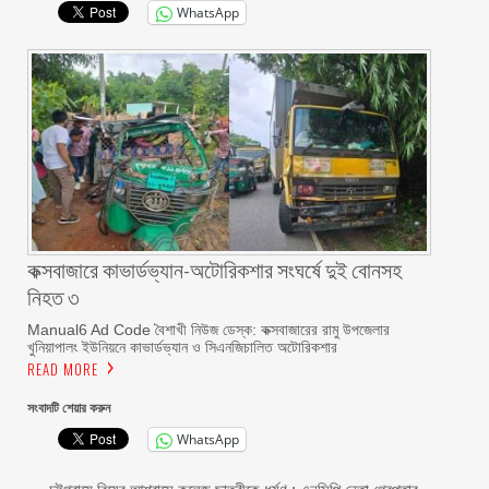
WhatsApp
কক্সবাজারে কাভার্ডভ্যান-অটোরিকশার সংঘর্ষে দুই বোনসহ
নিহত ৩
Manual6 Ad Code বৈশাখী নিউজ ডেস্ক: কক্সবাজারের রামু উপজেলার
খুনিয়াপালং ইউনিয়নে কাভার্ডভ্যান ও সিএনজিচালিত অটোরিকশার
READ MORE
সংবাদটি শেয়ার করুন
WhatsApp