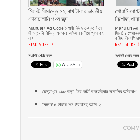
সিলেট সীমান্তে ৫২ লাখ টাকার ভারতীয়
গোয়াইনঘাটে 
চোরাচালানি পণ্য জব্দ
নিখোঁজ, থানা
Manual7 Ad Code বৈশাখী নিউজ ডেস্ক: সিলেট
Manual4 Ad C
সীমান্তবর্তী বিভিন্ন এলাকায় অভিযান চালিয়ে প্রায় ৫২
সিলেটের গোয়াইন
লাখ
বাসিন্দা লীলমণি দ
READ MORE
READ MORE
সংবাদটি শেয়ার করুন
সংবাদটি শেয়ার করুন
WhatsApp
জৈন্তাপুরে ১৪৮ বস্তা জিরা ভর্তি কাভার্ডভ্যান ডাকাতির অভিযোগ
সিলেটে ৫ হাজার পিস ইয়াবাসহ আটক ২
COMM