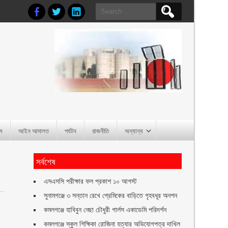
Search
for:
াস
আইন আদালত
পর্যটন
রাজনীতি
অন্যান্য
সর্বশেষ
এসএসসি পরীক্ষার ফল প্রকাশ ১০ আগস্ট
সুনামগঞ্জে ৩ সন্তান রেখে প্রেমিকের বাড়িতে গৃহবধূর অনশন
কমলগঞ্জে হাবিবুন নেছা চৌধুরী গার্লস একাডেমি পরিদর্শন
কমলগঞ্জে স্কুল শিক্ষিকা রোজিনা হত্যার অভিযোগপত্র দাখিল