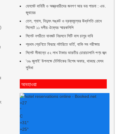
হেলমেট বাহিনী ও অস্ত্রধারীদের জনগণ আর ভয় পায়না : এড.
জুবায়ের
তেল, গ্যাস, বিদ্যুৎ সঙ্কট ও দ্রব্যমূল্যের ঊর্ধ্বগতি রোধে
ো)
সিলেটে ১১ দলীয় ঐক্যের স্মারকলিপি
সিলেট নগরীতে যানজট নিরসনে সিটি বাস চালুর দাবি
প্রথম শ্রেণিতে ফিরছে লটারিতে ভর্তি, বাকি সব পরীক্ষায়
ে
সিলেট সীমান্তে ৫২ লাখ টাকার ভারতীয় চোরাচালানি পণ্য জব্দ
‘৩৬ জুলাই’ উপলক্ষে টেলিটকের বিশেষ অফার, থাকছে যেসব
সুবিধা
র
আবহাওয়া
হ
+
27
°
C
+
31°
+
25°