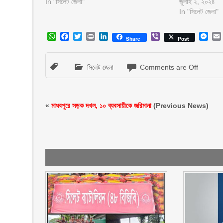
In "সিলেট জেলা"
জুলাই ২, ২০২৪
In "সিলেট জেলা"
WhatsApp
Facebook
Twitter
Print
LinkedIn
Viber
Mes
Share
Post
সিলেট জেলা
Comments are Off
«
মাধবপুরে সড়ক দখল, ১০ ব্যবসায়ীকে জরিমানা
(Previous News)