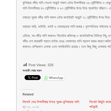
কুশিয়ারা নদীর পানি শেওলা পয়েন্টে সকাল ৯টায় বিপৎসীমার ৩৬ সেন্টিমিটার ও ফেঞ্চু
পানি বিপৎসীমার ৪৩ সেন্টিমিটার ও ৬৭ সেন্টিমিটার উপর দিয়ে প্রবাহিত হচ্ছিল। এই
তাছাড়া সুরমা নদীর পানি সকাল ৯টায় কানাইঘাট পয়েন্টে ৭১ সেন্টিমিটার উপর দিয়ে
তাছাড়া সারি, ডাউকি, ধলাই ও লোভাছড়ার পানি কমছে। বৃহস্পতিবার পাউবোর তথ
এদিকে, নদ-নদীর পানি কমলেও সিলেটের জকিগঞ্জ ও কানাইঘাটসহ বিভিন্ন নিচু এ
নদীর বেশ কয়েকটি স্থানে ডাইক ভেঙে লোকালয়ে পানি প্রবেশ করার কারণে জকিগঞ্
কমলেও বেশিরভাগ এলাকা এখন অপরিবর্তিত রয়েছে। তবে কিছু কিছু এলাকায় পা
Post Views:
326
সংবাদটি শেয়ার করুন
WhatsApp
Related
সিলেটে ফের বিপৎসীমার উপরে সুরমা-কুশিয়ারার পানি
সিলেটে কিছুটা কমে
জুন ১৫, ২০২৪
পানিবন্দী