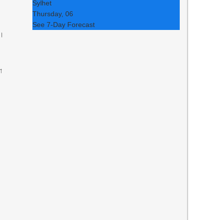
Sylhet
Thursday, 06
See 7-Day Forecast
ল।
া