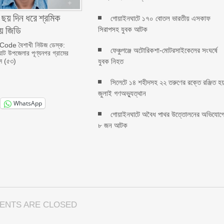
ছয় দিন ধরে শ্রমিক
গোয়াইনঘাটে ১৭০ বোতল ভারতীয় এসকাফ
য় জিডি
সিরাপসহ যুবক আটক
ode বৈশাখী নিউজ ডেস্ক:
ফেঞ্চুগঞ্জে অটোরিকশা-মোটরসাইকেলের সংঘর্ষে
ঘাট উপজেলার পূণ্যনগর গ্রামের
যুবক নিহত
াস (৫৩)
সিলেটে ১৪ শহীদসহ ২২ তরুণের রক্তে রঞ্জিত হ
জুলাই গণঅভ্যুত্থান
WhatsApp
গোয়াইনঘাটে অবৈধ পাথর উত্তোলনের অভিযোগ
৮ জন আটক
ENTS ARE CLOSED