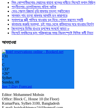
সিম কোম্পানীগুলোর মেয়াদের বাহানা বন্ধের দাবীতে সিলেটে মশাল মিছিল
পত্নীতলায় চোলাইমদসহ মহিলা আটক
ফের পেছাল রিজার্ভ চুরি মামলার তদন্ত প্রতিবেদন
সালমান শাহ হত্যা মামলার আসামি ডন কারাগারে
সুনামগঞ্জে স্ত্রী পালিয়ে যাওয়ায় দুধ দিয়ে গোসল করলেন স্বামী
কানাডায় জরুরি অবস্থা, দুই শহর থেকে বাসিন্দাদের সরে যাওয়ার নির্দেশ
জৈন্তাপুরে ডিবির হাওরে দুপক্ষের সংঘর্ষে আহত ৮
সিলেটে মসজিদের ছাদ পরিষ্কারের সময় বিদ্যুৎস্পৃষ্টে সিসিক কর্মী নিহত
আবহাওয়া
+
31
°
C
+
33°
+
26°
Sylhet
Sunday, 09
See 7-Day Forecast
Editor: Mohammed Mohsin
Office: Block C, House 10 (Ist Floor)
KumarPara, Sylhet-3100, Bangladesh
E-mail: boishakhinews24@hotmail.com