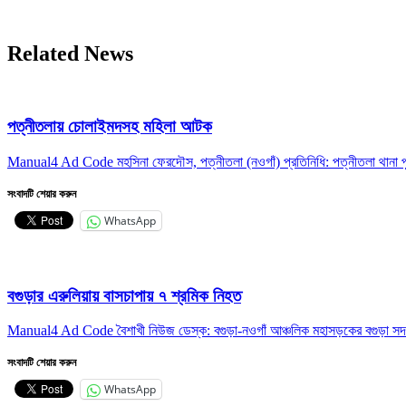
Related News
পত্নীতলায় চোলাইমদসহ মহিলা আটক
Manual4 Ad Code মহসিনা ফেরদৌস, পত্নীতলা (নওগাঁ) প্রতিনিধি: পত্নীতলা থানা পু
সংবাদটি শেয়ার করুন
WhatsApp
বগুড়ার এরুলিয়ায় বাসচাপায় ৭ শ্রমিক নিহত
Manual4 Ad Code বৈশাখী নিউজ ডেস্ক: বগুড়া-নওগাঁ আঞ্চলিক মহাসড়কের বগুড়া সদর
সংবাদটি শেয়ার করুন
WhatsApp