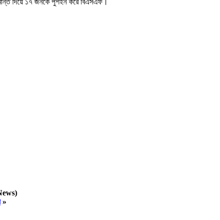
সীমান্ত দিয়ে ১৭ জনকে পুশইন করে বিএসএফ।
News)
ু
»