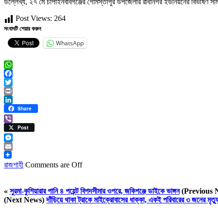
উল্লেখ্য, ২৭ মে চাঁপাইনবাবগঞ্জের গোমস্তাপুর উপজেলার রাধানগর ইউনিয়নের বিভীষণ 
Post Views:
264
সংবাদটি শেয়ার করুন
WhatsApp
WhatsApp
Facebook
Twitter
Print
LinkedIn
Share
Viber
Post
Messenger
Email
রাজশাহী
Comments are Off
«
সুরমা-কুশিয়ারার পানি ৪ পয়েন্ট বিপদসীমার ওপরে, জকিগঞ্জে ডাইকে ভাঙ্গন
(Previous 
(Next News)
দাঁড়িয়ে থাকা ট্রাকে মাইক্রোবাসের ধাক্কা, একই পরিবারের ৩ জনের মৃত্য