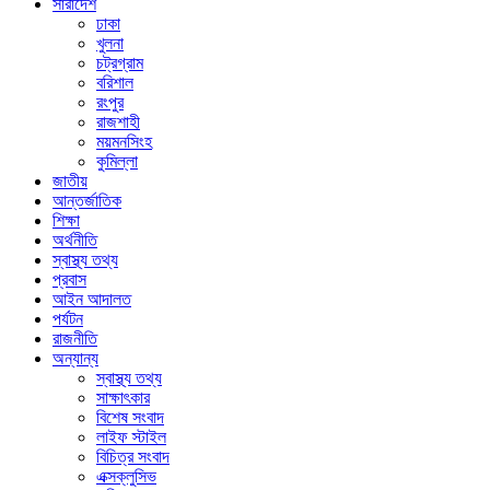
সারাদেশ
ঢাকা
খুলনা
চট্রগ্রাম
বরিশাল
রংপুর
রাজশাহী
ময়মনসিংহ
কুমিল্লা
জাতীয়
আন্তর্জাতিক
শিক্ষা
অর্থনীতি
স্বাস্থ্য তথ্য
প্রবাস
আইন আদালত
পর্যটন
রাজনীতি
অন্যান্য
স্বাস্থ্য তথ্য
সাক্ষাৎকার
বিশেষ সংবাদ
লাইফ স্টাইল
বিচিত্র সংবাদ
এক্সক্লুসিভ