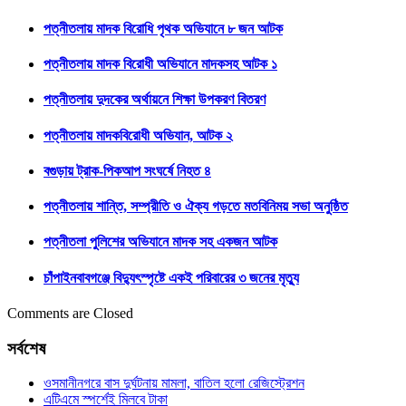
পত্নীতলায় মাদক বিরোধি পৃথক অভিযানে ৮ জন আটক
পত্নীতলায় মাদক বিরোধী অভিযানে মাদকসহ আটক ১
পত্নীতলায় দুদকের অর্থায়নে শিক্ষা উপকরণ বিতরণ
পত্নীতলায় মাদকবিরোধী অভিযান, আটক ২
বগুড়ায় ট্রাক-পিকআপ সংঘর্ষে নিহত ৪
পত্নীতলায় শান্তি, সম্প্রীতি ও ঐক্য গড়তে মতবিনিময় সভা অনুষ্ঠিত
পত্নীতলা পুলিশের অভিযানে মাদক সহ একজন আটক
চাঁপাইনবাবগঞ্জে বিদ্যুৎস্পৃষ্টে একই পরিবারের ৩ জনের মৃত্যু
Comments are Closed
সর্বশেষ
ওসমানীনগরে বাস দুর্ঘটনায় মামলা, বাতিল হলো রেজিস্ট্রেশন
এটিএমে স্পর্শেই মিলবে টাকা