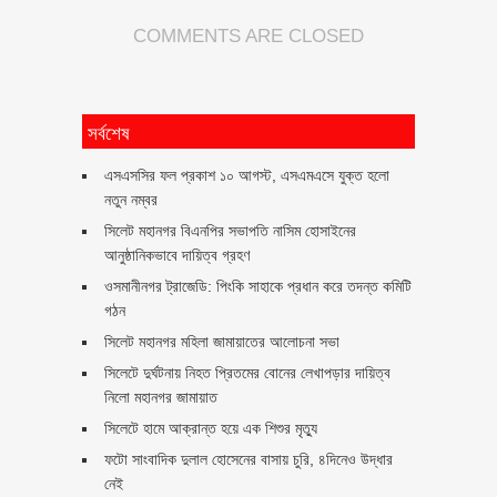
COMMENTS ARE CLOSED
সর্বশেষ
এসএসসির ফল প্রকাশ ১০ আগস্ট, এসএমএসে যুক্ত হলো
নতুন নম্বর
সিলেট মহানগর বিএনপির সভাপতি নাসিম হোসাইনের
আনুষ্ঠানিকভাবে দায়িত্ব গ্রহণ
ওসমানীনগর ট্রাজেডি: পিংকি সাহাকে প্রধান করে তদন্ত কমিটি
গঠন
সিলেট মহানগর মহিলা জামায়াতের আলোচনা সভা
সিলেটে দুর্ঘটনায় নিহত প্রিতমের বোনের লেখাপড়ার দায়িত্ব
নিলো মহানগর জামায়াত
সিলেটে হামে আক্রান্ত হয়ে এক শিশুর মৃত্যু
ফটো সাংবাদিক দুলাল হোসেনের বাসায় চুরি, ৪দিনেও উদ্ধার
নেই