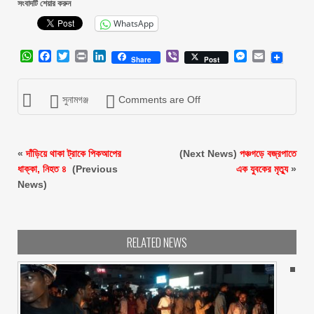
সংবাদটি শেয়ার করুন
WhatsApp
WhatsApp
Facebook
Twitter
Print
LinkedIn
Viber
Messenger
Email
Share
Post
সুনামগঞ্জ
Comments are Off
«
দাঁড়িয়ে থাকা ট্রাকে পিকআপের
(Next News)
পঞ্চগড়ে বজ্রপাতে
ধাক্কা, নিহত ৪
(Previous
এক যুবকের মৃত্যু
»
News)
RELATED NEWS