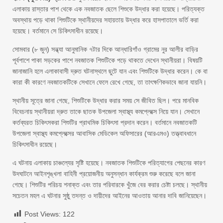
এলাকায় রাস্তার পাশ থেকে এক নবজাতক ছেলে শিশুকে উদ্ধার করা হয়েছে। পরিত্যক্ত
অবস্থায় পড়ে থাকা শিশুটিকে স্থানীয়দের সহায়তায় উদ্ধার করে হাসপাতালে ভর্তি করা
হয়েছে। বর্তমানে সে চিকিৎসাধীন রয়েছে।
সোমবার (৮ জুন) সন্ধ্যা আনুমানিক ৭টার দিকে আন্ধারিগাঁও গ্রামের নুর আলীর বাড়ির
পূর্বপাশে পাকা সড়কের পাশে নবজাতক শিশুটিকে পড়ে থাকতে দেখেন স্থানীয়রা। বিষয়টি
জানাজানি হলে এলাকাবাসী দ্রুত ঘটনাস্থলে ছুটে যান এবং শিশুটিকে উদ্ধার করেন। কে বা
কারা কী কারণে নবজাতকটিকে সেখানে ফেলে রেখে গেছে, তা তাৎক্ষণিকভাবে জানা যায়নি।
স্থানীয় সূত্রে জানা গেছে, শিশুটিকে উদ্ধার করার সময় সে জীবিত ছিল। পরে মানবিক
বিবেচনায় স্থানীয়রা দ্রুত তাকে ছাতক উপজেলা স্বাস্থ্য কমপ্লেক্সে নিয়ে যান। সেখানে
কর্তব্যরত চিকিৎসকরা শিশুটির প্রাথমিক চিকিৎসা প্রদান করেন। বর্তমানে নবজাতকটি
উপজেলা স্বাস্থ্য কমপ্লেক্সের আবাসিক মেডিকেল অফিসারের (আরএমও) তত্ত্বাবধানে
চিকিৎসাধীন রয়েছে।
এ ঘটনায় এলাকায় চাঞ্চল্যের সৃষ্টি হয়েছে। নবজাতক শিশুটিকে পরিত্যাগের পেছনের কারণ
উদঘাটনে আইনশৃঙ্খলা বাহিনী প্রয়োজনীয় অনুসন্ধান কার্যক্রম শুরু করেছে বলে জানা
গেছে। শিশুটির পরিচয় শনাক্ত এবং তার পরিবারকে খুঁজে বের করার চেষ্টা চলছে। স্থানীয়
সচেতন মহল এ ঘটনার সুষ্ঠু তদন্ত ও দায়ীদের আইনের আওতায় আনার দাবি জানিয়েছেন।
Post Views:
122