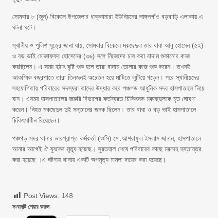
সোমবার ৮ (জুন) বিকেলে উপজেলার ধাক্কামারা ইউনিয়নের লাঙ্গলগাঁও বড়বাড়ি এলাকায় এ
ঘটনা ঘটে।
স্থানীয় ও পুলিশ সূত্রে জানা যায়, সোমবার বিকেলে মকছেদুল তার বাবা আবু হোসেন (৫২)
ও বড় ভাই মোজাফফর হোসেনের (৩৬) সঙ্গে নিজেদের চাষ করা বাদাম শুকানোর কাজ
করছিলেন। এ সময় হঠাৎ বৃষ্টি শুরু হলে তারা বাদাম তোলার কাজ শুরু করেন। তখনই
আকস্মিক বজ্রপাতে তারা তিনজনই অচেতন হয়ে মাটিতে লুটিয়ে পড়েন। পরে স্থানীয়দের
সহযোগিতায় পরিবারের সদস্যরা তাদের উদ্ধার করে পঞ্চগড় আধুনিক সদর হাসপাতালে নিয়ে
যান। এসময় হাসপাতালের জরুরি বিভাগের কর্তব্যরত চিকিৎসক মকছেদুলকে মৃত ঘোষণা
করেন। নিহত মকছেদুল দুই সন্তানের জনক ছিলেন। তার বাবা ও বড় ভাই হাসপাতালে
চিকিৎসাধীন রিয়েছেন।
পঞ্চগড় সদর থানার ভারপ্রাপ্ত কর্মকর্তা (ওসি) মো.আশরাফুল ইসলাম জানান, হাসপাতালে
আনার আগেই ঐ যুবকের মূত্যু হয়েছে। সুরতহাল শেষে পরিবারের কাছে মরদেহ হস্তান্তর
করা হয়েছে ।এ ঘটনায় থানায় একটি অপমৃত্য মামলা দায়ের করা হয়েছে।
Post Views:
148
সংবাদটি শেয়ার করুন