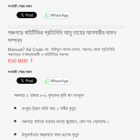
সংবাদটি শেয়ার করুন
WhatsApp
পঞ্চগড়ে মাইটিভির প্রতিনিধি আবু তাহের আনসারীর দাফন
সম্পন্ন
Manual7 Ad Code মো. সফিকুল আলম দোলন, পঞ্চগড় জেলা প্রতিনিধি:
পঞ্চগড়ের গণমাধ্যমকর্মী ও মাইটিভির পঞ্চগড়
READ MORE
সংবাদটি শেয়ার করুন
WhatsApp
পঞ্চগড়ে ৫ হাজার ৮৯২ কৃষকের কৃষি ঋণ মওকুফ
রংপুরে ট্রেনে কাটা পড়ে ২ নারীর মৃত্যু
পঞ্চগড়ে ভাইকে হত্যার রহস্য উন্মোচন, বোন সহ গ্রেপ্তার ২
ঠাকুরগাঁওয়ে বজ্রপাতে বাবা-ছেলের মৃত্যু