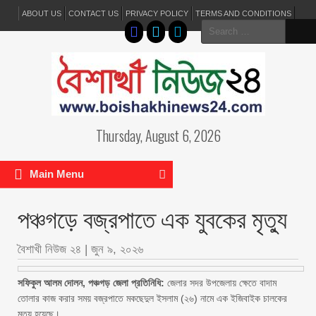
ABOUT US
CONTACT US
PRIVACY POLICY
TERMS AND CONDITIONS
Search
for:
Thursday, August 6, 2026
Main Menu
পঞ্চগড়ে বজ্রপাতে এক যুবকের মৃত্যু
বৈশাখী নিউজ ২৪
|
জুন ৯, ২০২৬
সফিকুল আলম দোলন, পঞ্চগড় জেলা প্রতিনিধি:
জেলার সদর উপজেলায় ক্ষেতে বাদাম
তোলার কাজ করার সময় বজ্রপাতে মকছেদুল ইসলাম (২৬) নামে এক ইজিবাইক চালকের
মৃত্যু হয়েছে।