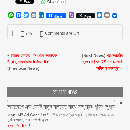
WhatsApp
WhatsApp
Facebook
Twitter
Print
LinkedIn
Viber
Messenger
Email
Share
Post
রংপুর
Comments are Off
«
ছাতকে রাস্তার পাশ থেকে নবজাতক
(Next News)
প্রধানমন্ত্রীর
উদ্ধার, হাসপাতালে চিকিৎসাধীন!
শ্বশুরবাড়িতে ‘টাউন সাব-পোস্ট
(Previous News)
অফিস’র নবযাত্রা
»
RELATED NEWS
সারাদেশে এক কোটি মানুষ মাদকের সাথে সম্পৃক্ত: পুলিশ সুপার
Manual8 Ad Code বৈশাখী নিউজ ডেস্ক: দিনাজপুরের পুলিশ সুপার জেদান আল
মুসা বলেছেন, সারাদেশে প্রত্যক্ষ
READ MORE