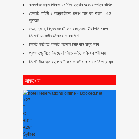
কমলগঞ্জে স্কুল শিক্ষিকা রোজিনা হত্যার অভিযোগপত্র দাখিল
হেলমেট বাহিনী ও অস্ত্রধারীদের জনগণ আর ভয় পায়না : এড.
জুবায়ের
তেল, গ্যাস, বিদ্যুৎ সঙ্কট ও দ্রব্যমূল্যের ঊর্ধ্বগতি রোধে
সিলেটে ১১ দলীয় ঐক্যের স্মারকলিপি
সিলেট নগরীতে যানজট নিরসনে সিটি বাস চালুর দাবি
প্রথম শ্রেণিতে ফিরছে লটারিতে ভর্তি, বাকি সব পরীক্ষায়
সিলেট সীমান্তে ৫২ লাখ টাকার ভারতীয় চোরাচালানি পণ্য জব্দ
আবহাওয়া
+
27
°
C
+
31°
+
25°
Sylhet