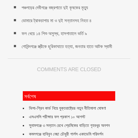
পঞ্চগড়ের দেবীগঞ্জে বজ্রপাতে দুই কৃষকের মৃত্যু
ডোমারে ট্রাকচাপায় মা ও দুই সন্তানসহ নিহত ৪
ফল খেয়ে ১৪ শিশু অসুস্থ, হাসপাতালে ভর্তি ৯
গোবিন্দগঞ্জে স্ত্রীকে ছুরিকাঘাতে হত্যা, জনতার হাতে আটক স্বামী
COMMENTS ARE CLOSED
সর্বশেষ
ভিসা-গ্রিন কার্ড নিয়ে যুক্তরাষ্ট্রের নতুন নীতিমালা ঘোষণা
এসএসসি পরীক্ষার ফল প্রকাশ ১০ আগস্ট
সুনামগঞ্জে ৩ সন্তান রেখে প্রেমিকের বাড়িতে গৃহবধূর অনশন
কমলগঞ্জে হাবিবুন নেছা চৌধুরী গার্লস একাডেমি পরিদর্শন