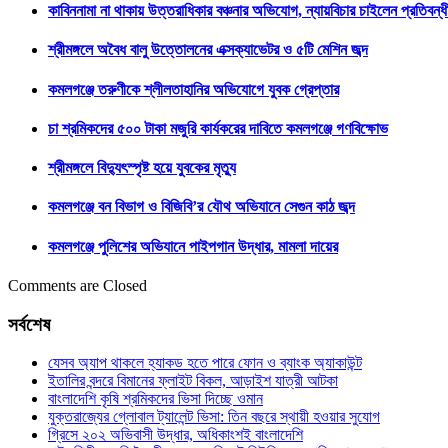
কাবিননামা না থাকায় উত্তরাধিকার বঞ্চনার অভিযোগ, ন্যায়বিচার চাইলেন প্রতিবন্ধী
শ্রীমঙ্গলে অবৈধ বালু উত্তোলনের এক্সক্যাভেটর ও ৫টি মেশিন জব্দ
কমলগঞ্জে তরুণীকে শ্লীলতাহানির অভিযোগে যুবক গ্রেপ্তার
চা শ্রমিকদের ৫০০ টাকা মজুরি কার্যকরের দাবিতে কমলগঞ্জে গণবিক্ষোভ
শ্রীমঙ্গলে বিদ্যুৎস্পৃষ্ট হয়ে যুবকের মৃত্যু
কমলগঞ্জে বন বিভাগ ও বিজিবি’র যৌথ অভিযানে সেগুন কাঠ জব্দ
কমলগঞ্জে পুলিশের অভিযানে পাইপগান উদ্ধার, মামলা দায়ের
Comments are Closed
সর্বশেষ
যেসব অ্যাপ থাকলে হ্যাকড হতে পারে ফোন ও ব্যাংক অ্যাকাউন্ট
ইতালির বন্দরে বিমানের ফ্লাইট বিকল, আড়াইশ যাত্রী আটকা
বাংলাদেশি কৃষি শ্রমিকদের ভিসা দিচ্ছে ওমান
যুক্তরাজ্যের গ্লোবাল ট্যালেন্ট ভিসা: তিন বছরে স্থায়ী হওয়ার সুযোগ
গ্রিসে ২০২ অভিবাসী উদ্ধার, অধিকাংশই বাংলাদেশি