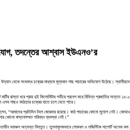
ভিযোগ, তদন্তের আশ্বাস ইউএনও’র
দ্যান থেকে সংঘবদ্ধ চক্রের মাধ্যমে মূল্যবান গাছ পাচারের অভিযোগ উঠেছে। স্থানীয়দের
 মাটির রাস্তা ধরে প্রায় দুই কিলোমিটার গভীরে প্রবেশ করে বিভিন্ন প্রজাতির অন্তত ১৫
লে এসব গাছও কাঠচোর চক্রের হাতে চলে যেতে পারে।
ুল হক বলেন, “আমাদের প্রতিদিন টহল জোরদার রয়েছে। কাঠ পাচারের কোনো সুযোগ নেই। কোথাও
ার কোনো বাস্তবসম্মত পরিবহন ব্যবস্থা নেই।”
র আওতাধীন বনাঞ্চল অত্যন্ত বিস্তৃত। তুলনামূলকভাবে লোকবল ও লজিস্টিক সাপোর্ট অনেক কম।