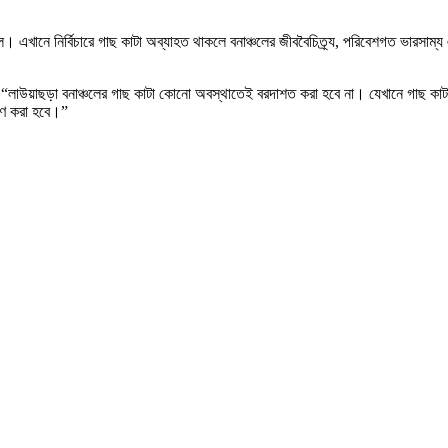
। এখানে নির্বিচারে গাছ কাটা অব্যাহত থাকলে বনাঞ্চলের জীববৈচিত্র্য, পরিবেশগত ভারসাম্য 
ন, “লাউয়াছড়া বনাঞ্চলের গাছ কাটা কোনো অবস্থাতেই বরদাশত করা হবে না। যেখানে গাছ ক
হণ করা হবে।”