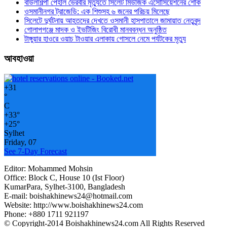
বাউলশিল্পী পেহলি ভৈরবীর মৃত্যুতে সিলেট মিউজিক এসোসিয়েশনের শোক
ওসমানীনগর ট্রাজেডি: এক শিশুসহ ৬ জনের পরিচয় মিলেছে
সিলেটে দুর্ঘটনায় আহতদের দেখতে ওসমানী হাসপাতালে জামায়াত নেতৃবৃন্দ
গোলাপগঞ্জে মাদক ও ইভটিজিং বিরোধী মানববন্ধন অনুষ্ঠিত
টাঙ্গুয়ার হাওরে ওয়াচ টাওয়ার এলাকায় গোসলে নেমে পর্যটকের মৃত্যু
আবহাওয়া
+
31
°
C
+
33°
+
25°
Sylhet
Friday, 07
See 7-Day Forecast
Editor: Mohammed Mohsin
Office: Block C, House 10 (Ist Floor)
KumarPara, Sylhet-3100, Bangladesh
E-mail: boishakhinews24@hotmail.com
Website: http://www.boishakhinews24.com
Phone: +880 1711 921197
© Copyright-2014 Boishakhinews24.com All Rights Reserved