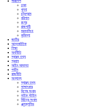
সারাদেশ
ঢাকা
খুলনা
চট্রগ্রাম
বরিশাল
রংপুর
রাজশাহী
ময়মনসিংহ
কুমিল্লা
জাতীয়
আন্তর্জাতিক
শিক্ষা
অর্থনীতি
স্বাস্থ্য তথ্য
প্রবাস
আইন আদালত
পর্যটন
রাজনীতি
অন্যান্য
স্বাস্থ্য তথ্য
সাক্ষাৎকার
বিশেষ সংবাদ
লাইফ স্টাইল
বিচিত্র সংবাদ
এক্সক্লুসিভ