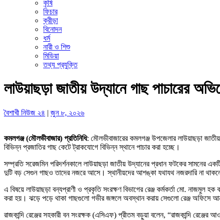
কৃষি
ফিচার
ক্রীড়া
বিনোদন
ধর্ম
নারী ও শিশু
মিডিয়া
তথ্য প্রযুক্তি
লাউয়াছড়া জাতীয় উদ্যানে গাছ পাচারের অ
বৈশাখী নিউজ ২৪
|
জুন ৮, ২০২৬
কমলগঞ্জ (মৌলভীবাজার) প্রতিনিধি
: মৌলভীবাজারের কমলগঞ্জ উপজেলার লাউয়াছড়া জাতীয় উ
বিভিন্ন প্রজাতির গাছ কেটে ট্রাকযোগে বিভিন্ন স্থানে পাচার করা হচ্ছে।
সম্প্রতি সরেজমিন পরিদর্শনকালে লাউয়াছড়া জাতীয় উদ্যানের প্রধান ফটকের সামনের একটি
দুটি বড় সেগুন গাছও তাদের নজরে আসে। স্থানীয়দের আশঙ্কা যথাযথ নজরদারি না থাক
এ বিষয়ে লাউয়াছড়া বন্যপ্রাণী ও প্রকৃতি সংরক্ষণ বিভাগের রেঞ্জ কর্মকর্তা মো. নাজম
করা হয়। ঝড়ে পড়ে থাকা গাছগুলো গভীর জঙ্গলে অবস্থান করায় সেগুলো রেঞ্জ অফিসে আন
রাজকান্দি রেঞ্জের সহকারী বন সংরক্ষক (এসিএফ) প্রীতম বড়ুয়া বলেন, “রাজকান্দি রেঞ্জে