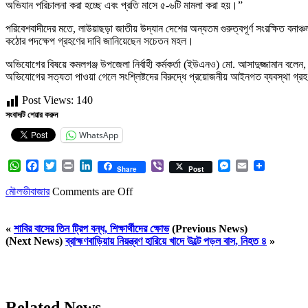
অভিযান পরিচালনা করা হচ্ছে এবং প্রতি মাসে ৫-৬টি মামলা করা হয়।”
পরিবেশবাদীদের মতে, লাউয়াছড়া জাতীয় উদ্যান দেশের অন্যতম গুরুত্বপূর্ণ সংরক্ষিত বনাঞ্চল
কঠোর পদক্ষেপ গ্রহণের দাবি জানিয়েছেন সচেতন মহল।
অভিযোগের বিষয়ে কমলগঞ্জ উপজেলা নির্বাহী কর্মকর্তা (ইউএনও) মো. আসাদুজ্জামান বলে
অভিযোগের সত্যতা পাওয়া গেলে সংশ্লিষ্টদের বিরুদ্ধে প্রয়োজনীয় আইনগত ব্যবস্থা গ্র
Post Views:
140
সংবাদটি শেয়ার করুন
WhatsApp
WhatsApp
Facebook
Twitter
Print
LinkedIn
Viber
Messenger
Email
Share
Post
মৌলভীবাজার
Comments are Off
«
শাবির বাসের তিন ট্রিপ বন্ধ, শিক্ষার্থীদের ক্ষোভ
(Previous News)
(Next News)
ব্রাহ্মণবাড়িয়ায় নিয়ন্ত্রণ হারিয়ে খাদে উল্টে পড়ল বাস, নিহত ৪
»
Related News