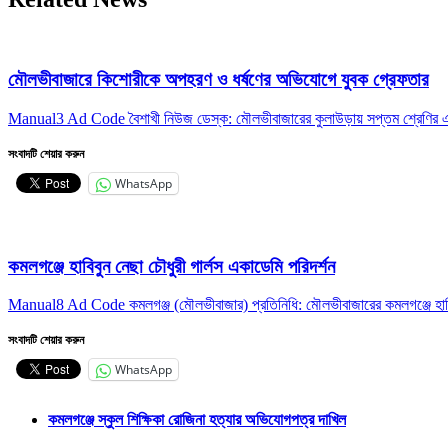
মৌলভীবাজারে কিশোরীকে অপহরণ ও ধর্ষণের অভিযোগে যুবক গ্রেফতার
Manual3 Ad Code বৈশাখী নিউজ ডেস্ক: মৌলভীবাজারের কুলাউড়ায় সপ্তম শ্রেণির এ
সংবাদটি শেয়ার করুন
WhatsApp
কমলগঞ্জে হাবিবুন নেছা চৌধুরী গার্লস একাডেমি পরিদর্শন
Manual8 Ad Code কমলগঞ্জ (মৌলভীবাজার) প্রতিনিধি: মৌলভীবাজারের কমলগঞ্জে হাবিবু
সংবাদটি শেয়ার করুন
WhatsApp
কমলগঞ্জে স্কুল শিক্ষিকা রোজিনা হত্যার অভিযোগপত্র দাখিল