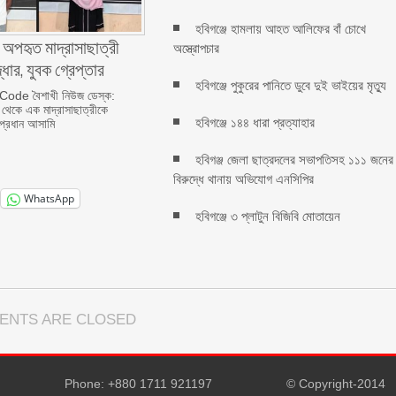
হবিগঞ্জে হামলায় আহত আলিফের বাঁ চোখে
 অপহৃত মাদ্রাসাছাত্রী
অস্ত্রোপচার
্ধার, যুবক গ্রেপ্তার
হবিগঞ্জে পুকুরের পানিতে ডুবে দুই ভাইয়ের মৃত্যু
ode বৈশাখী নিউজ ডেস্ক:
র থেকে এক মাদ্রাসাছাত্রীকে
হবিগঞ্জে ১৪৪ ধারা প্রত্যাহার
প্রধান আসামি
হবিগঞ্জ জেলা ছাত্রদলের সভাপতিসহ ১১১ জনের
বিরুদ্ধে থানায় অভিযোগ এনসিপির
WhatsApp
হবিগঞ্জে ৩ প্লাটুন বিজিবি মোতায়েন
ENTS ARE CLOSED
Phone: +880 1711 921197
© Copyright-2014