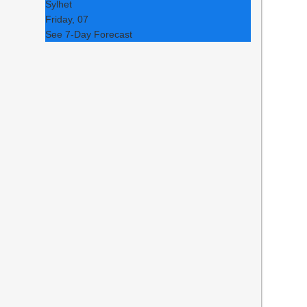
Sylhet
Friday, 07
See 7-Day Forecast