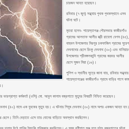
চারজন আহত হয়েছেন।
রবিবার (৭ জুন) সন্ধ্যায় পৃথক পৃথকস্থানে এসব
ঘটনা ঘটে।
মৃতরা হলেন- শায়েস্তাগঞ্জ পৌরসভার কাজীরগাঁও
গ্রামের আলতাফ আলীর স্ত্রী রাহেলা বেগম (৪৫)
বাহুবল উপজেলার মিরপুর চকফাজিল গ্রামের সুরে
দেবনাথের ছেলে রিংকু দেবনাথ (৩০) এবং বানিয়াচ
উপজেলার শ্রীমঙ্গলকান্দি গ্রামের জয়দর আলীর
ছেলে সুজন মিয়া (১৬)।
পুলিশ ও স্থানীয় সূত্রে জানা যায়, রবিবার সন্ধ্যায়
শায়েস্তাগঞ্জের কাজীরগাঁও গ্রামে বাড়ির পাশে কা
হয়।
নার ভারপ্রাপ্ত কর্মকর্তা (ওসি) মো. আবুল কালাম বজ্রপাতে মৃত্যুর বিষয়টি নিশ্চিত করেছেন।
ু দেবনাথ (৪০) নামে এক যুবকের মৃত্যু হয়। এ ঘটনায় পিযুষ দেবনাথ (৩০) নামে অপর একজন আহত হন
াথের ছেলে। তিনি বেড়াতে এসে তার বোনের বাড়িতে অবস্থান করছিলেন।
ঘরের চালায় উঠে পানির ট্যাংকি পরিষ্কার করছিলেন। এ সময় বৃষ্টিপাত শুরু হলে হঠাৎ বজ্রপাতের ঘটনা