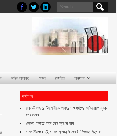
Search
for:
াস
আইন আদালত
পর্যটন
রাজনীতি
অন্যান্য
সর্বশেষ
মৌলভীবাজারে কিশোরীকে অপহরণ ও ধর্ষণের অভিযোগে যুবক
গ্রেফতার
দেশের বাজারে কমে গেল স্বর্ণের দাম
ওসমানীনগরে দুই বাসের মুখোমুখি সংঘর্ষ: শিশুসহ নিহত ৮
রও