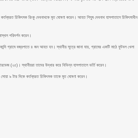
গেলে কর্তব্যরত চিকিৎসক রিংকু দেবনাথকে মৃত ঘোষণা করেন। আহত পিযুষ দেবনাথ হাসপাতালে চিকিৎসাধীন
নাস্থল পরিদর্শন করেন।
কান্দি গ্রামে বজ্রপাতে ৪ জন আহত হন। স্থানীয় সূত্রে জানা যায়, গ্রামের একটি মাঠে ফুটবল খেলা
ারভেজ (২৫)। স্থানীয়রা তাদের উদ্ধার করে বিভিন্ন হাসপাতালে ভর্তি করেন।
 সোয়া ৯ টার দিকে কর্তব্যরত চিকিৎসক তাকে মৃত ঘোষণা করেন।