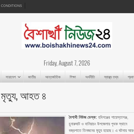
 CONDITIONS
Friday, August 7, 2026
সারাদেশ
জাতীয়
আন্তর্জাতিক
শিক্ষা
অর্থনীতি
স্বাস্থ্য তথ্য
প্রব
 মৃত্যু, আহত ৪
বৈশাখী নিউজ ডেস্ক:
হবিগঞ্জের শায়েস্তাগঞ্জ,
চুনারুঘাট ও বানিয়াচং উপজেলায় পৃথক স্থানে
বজ্রপাতে তিনজনের মৃত্যু হয়েছে। এ ঘটনায় আ