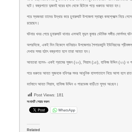
ঘটে। বজ্রপাতে দুজনই ঘরের ছাদ থেকে ছিটকে পড়ে গুরুতর আহত হন।
পরে স্বজনরা তাদের উদ্ধার করে চুনারুঘাট উপজেলা স্বাস্থ্য কমপ্লেক্সে নিয়ে 
রয়েছেন।
ঘটনার খবর পেয়ে চুনারুঘাট থানার এসআই মৃদুল কুমার ভৌমিক সঙ্গীয় ফোর্সসহ ঘট
অপরদিকে, একই দিন বিকেলে বানিয়াচং উপজেলার পৈলারকান্দি ইউনিয়নের শ্রীমঙ্গল
দেখার সময় হঠাৎ বজ্রপাত হলে তারা আহত হন।
আহতরা হলেন- একই গ্রামের সুজন (২০), সিয়াম (১৫), হাফিজ উদ্দিন (২২) ও প
পরে গুরুতর আহত সুজনকে হবিগঞ্জ সদর আধুনিক হাসপাতালে নিয়ে আসা হলে রাত
বর্তমানে আহত সিয়াম, হাফিজ উদ্দিন ও পারভেজ বাড়ী‌তে সুস্থ আ‌ছেন।
Post Views:
181
সংবাদটি শেয়ার করুন
WhatsApp
Related