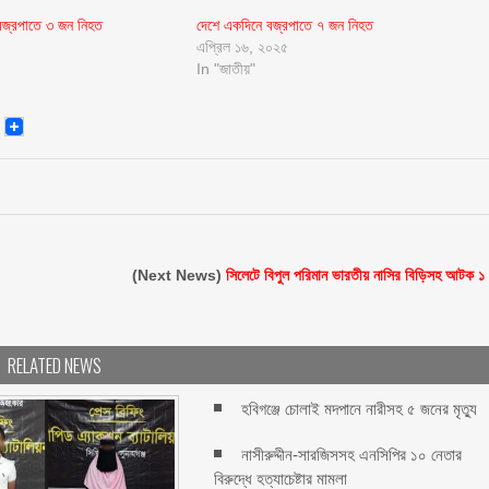
বজ্রপাতে ৩ জন নিহত
দেশে একদিনে বজ্রপাতে ৭ জন নিহত
এপ্রিল ১৬, ২০২৫
In "জাতীয়"
senger
Email
(Next News)
সিলেটে বিপুল পরিমান ভারতীয় নাসির বিড়িসহ আটক ১
RELATED NEWS
হবিগঞ্জে চোলাই মদপানে নারীসহ ৫ জনের মৃত্যু
নাসীরুদ্দীন-সারজিসসহ এনসিপির ১০ নেতার
বিরুদ্ধে হত্যাচেষ্টার মামলা