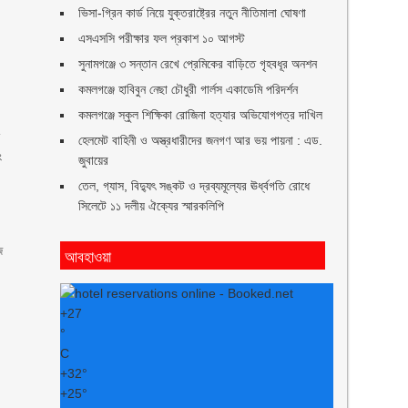
ভিসা-গ্রিন কার্ড নিয়ে যুক্তরাষ্ট্রের নতুন নীতিমালা ঘোষণা
এসএসসি পরীক্ষার ফল প্রকাশ ১০ আগস্ট
সুনামগঞ্জে ৩ সন্তান রেখে প্রেমিকের বাড়িতে গৃহবধূর অনশন
কমলগঞ্জে হাবিবুন নেছা চৌধুরী গার্লস একাডেমি পরিদর্শন
কমলগঞ্জে স্কুল শিক্ষিকা রোজিনা হত্যার অভিযোগপত্র দাখিল
,
শ
হেলমেট বাহিনী ও অস্ত্রধারীদের জনগণ আর ভয় পায়না : এড.
ং
জুবায়ের
তেল, গ্যাস, বিদ্যুৎ সঙ্কট ও দ্রব্যমূল্যের ঊর্ধ্বগতি রোধে
সিলেটে ১১ দলীয় ঐক্যের স্মারকলিপি
জ
আবহাওয়া
+
27
°
।
C
+
32°
+
25°