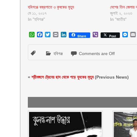
হবিগঞ্জে বজ্রপাতে ৩ কৃষকের মৃত্যু
দেশের তিন জেলায় 
মে ১১, ২০১৭
জুলাই ২, ২০২৩
In "হবিগঞ্জ"
In "জাতীয়"
WhatsApp
Facebook
Twitter
Print
LinkedIn
Viber
Mes
Share
Post
হবিগঞ্জ
Comments are Off
«
শ্রীমঙ্গলে ট্রেনের ছাদ থেকে পড়ে যুবকের মৃত্যু
(Previous News)