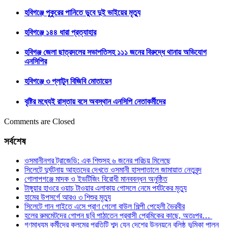
হবিগঞ্জে পুকুরের পানিতে ডুবে দুই ভাইয়ের মৃত্যু
হবিগঞ্জে ১৪৪ ধারা প্রত্যাহার
হবিগঞ্জ জেলা ছাত্রদলের সভাপতিসহ ১১১ জনের বিরুদ্ধে থানায় অভিযোগ
এনসিপির
হবিগঞ্জে ৩ প্লাটুন বিজিবি মোতায়েন
বৃষ্টির মধ্যেই রাস্তায় বসে অবস্থান এনসিপি নেতাকর্মীদের
Comments are Closed
সর্বশেষ
ওসমানীনগর ট্রাজেডি: এক শিশুসহ ৬ জনের পরিচয় মিলেছে
সিলেটে দুর্ঘটনায় আহতদের দেখতে ওসমানী হাসপাতালে জামায়াত নেতৃবৃন্দ
গোলাপগঞ্জে মাদক ও ইভটিজিং বিরোধী মানববন্ধন অনুষ্ঠিত
টাঙ্গুয়ার হাওরে ওয়াচ টাওয়ার এলাকায় গোসলে নেমে পর্যটকের মৃত্যু
হামের উপসর্গে আরও ৩ শিশুর মৃত্যু
সিলেটে গান গাইতে এসে প্রাণ গেলো বাউল শিল্পী পেহেলী ভৈরবীর
হলের রুমমেটদের গোপন ছবি পাঠাতেন প্রবাসী প্রেমিকের কাছে, অতঃপর…
গণমাধ্যম কর্মীদের কলমের প্রতিটি শব্দ যেন দেশের উন্নয়নে বলিষ্ঠ ভূমিকা পালন