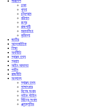
সারাদেশ
ঢাকা
খুলনা
চট্রগ্রাম
বরিশাল
রংপুর
রাজশাহী
ময়মনসিংহ
কুমিল্লা
জাতীয়
আন্তর্জাতিক
শিক্ষা
অর্থনীতি
স্বাস্থ্য তথ্য
প্রবাস
আইন আদালত
পর্যটন
রাজনীতি
অন্যান্য
স্বাস্থ্য তথ্য
সাক্ষাৎকার
বিশেষ সংবাদ
লাইফ স্টাইল
বিচিত্র সংবাদ
এক্সক্লুসিভ