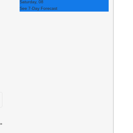
Saturday, 08
See 7-Day Forecast
»