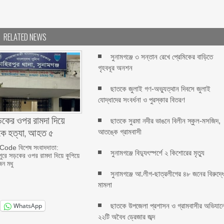
RELATED NEWS
সুনামগঞ্জে ৩ সন্তান রেখে প্রেমিকের বাড়িতে
গৃহবধূর অনশন
ছাতকে জুলাই গণ-অভ্যুত্থান দিবসে জুলাই
যোদ্ধাদের সংবর্ধনা ও পুরস্কার বিতরণ
সড়কের ওপর রামদা দিয়ে
ছাতকে সুরমা নদীর ভাঙনে বিলীন স্কুল-মসজিদ,
কে হত্যা, আহত ৫
আতঙ্কে গ্রামবাসী
de বিশেষ সংবাদদাতা:
সুনামগঞ্জে বিদ্যুৎস্পর্শে ২ কিশোরের মৃত্যু
রপুরে সড়কের ওপর রামদা দিয়ে কুপিয়ে
জন মধু
সুনামগঞ্জে আ.লীগ-ছাত্রলীগের ৪৮ জনের বিরুদ্ধ
মামলা
ছাতকে উপজেলা প্রশাসন ও গ্রামবাসীর অভিযান
WhatsApp
২২টি অবৈধ ড্রেজার জব্দ