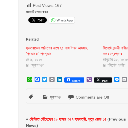
Post Views:
167
সংবাদটি শেয়ার করুন
WhatsApp
Related
যুক্তরাজ্যে পাঠানোর নামে ২৫ লাখ টাকা আত্মসাৎ,
সিলেটে লন্ডনী নারী
‘প্রতারক’ গ্রেপ্তার
দেবর গ্রেপ্তার
মে ৬, ২০২৬
জানুয়ারি ১০, ২০২৫
In "সুনামগঞ্জ"
In "সিলেট নগরী"
WhatsApp
Facebook
Twitter
Print
LinkedIn
Viber
Mes
Share
Post
সুনামগঞ্জ
Comments are Off
«
সৌদিতে পৌঁছেছেন ৫৮ হাজার ৩৪৭ হজযাত্রী, মৃত্যু বেড়ে ১৫
(Previous
News)