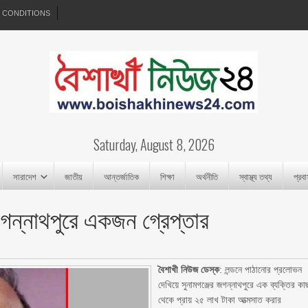
 CONDITIONS
Saturday, August 8, 2026
সারাদেশ
জাতীয়
আন্তর্জাতিক
শিক্ষা
অর্থনীতি
স্বাস্থ্য তথ্য
প্রব
জগন্নাথপুরে একজন গ্রেপ্তার
বৈশাখী নিউজ ডেস্ক
: লন্ডনে পাঠানোর প্রলোভন
দেখিয়ে সুনামগঞ্জের জগন্নাথপুরে এক ব্যক্তির কা
থেকে প্রায় ২৫ লাখ টাকা আত্মসাত করার