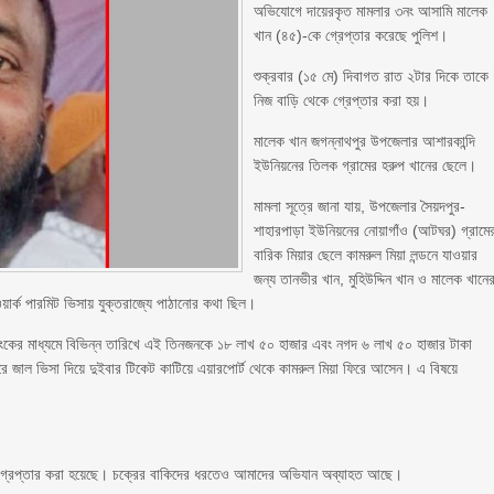
অভিযোগে দায়েরকৃত মামলার ৩নং আসামি মালেক
খান (৪৫)-কে গ্রেপ্তার করেছে পুলিশ।
শুক্রবার (১৫ মে) দিবাগত রাত ২টার দিকে তাকে
নিজ বাড়ি থেকে গ্রেপ্তার করা হয়।
মালেক খান জগন্নাথপুর উপজেলার আশারকান্দি
ইউনিয়নের তিলক গ্রামের হরুপ খানের ছেলে।
মামলা সূত্রে জানা যায়, উপজেলার সৈয়দপুর-
শাহারপাড়া ইউনিয়নের নোয়াগাঁও (আটঘর) গ্রামে
বারিক মিয়ার ছেলে কামরুল মিয়া লন্ডনে যাওয়ার
জন্য তানভীর খান, মুহিউদ্দিন খান ও মালেক খানে
য়ার্ক পারমিট ভিসায় যুক্তরাজ্যে পাঠানোর কথা ছিল।
্যাংকের মাধ্যমে বিভিন্ন তারিখে এই তিনজনকে ১৮ লাখ ৫০ হাজার এবং নগদ ৬ লাখ ৫০ হাজার টাকা
রে জাল ভিসা দিয়ে দুইবার টিকেট কাটিয়ে এয়ারপোর্ট থেকে কামরুল মিয়া ফিরে আসেন। এ বিষয়ে
ে গ্রেপ্তার করা হয়েছে। চক্রের বাকিদের ধরতেও আমাদের অভিযান অব্যাহত আছে।