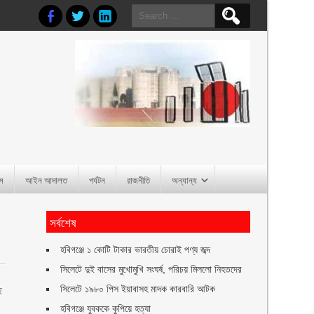
Search
for:
াস
আইন আদালত
পর্যটন
রাজনীতি
অন্যান্য
সর্বশেষ
হবিগঞ্জে ১ কোটি টাকার ভারতীয় চোরাই পণ্য জব্দ
সিলেটে দুই বাসের মুখোমুখি সংঘর্ষ, পরিচয় মিললো নিহতদের
সিলেটে ১৯৮০ পিস ইয়াবাসহ মাদক কারবারি আটক
ছ
হবিগঞ্জে যুবককে কুপিয়ে হত্যা