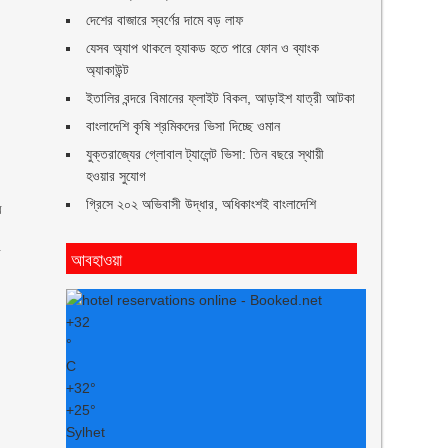
দেশের বাজারে স্বর্ণের দামে বড় লাফ
যেসব অ্যাপ থাকলে হ্যাকড হতে পারে ফোন ও ব্যাংক
অ্যাকাউন্ট
ইতালির বন্দরে বিমানের ফ্লাইট বিকল, আড়াইশ যাত্রী আটকা
বাংলাদেশি কৃষি শ্রমিকদের ভিসা দিচ্ছে ওমান
যুক্তরাজ্যের গ্লোবাল ট্যালেন্ট ভিসা: তিন বছরে স্থায়ী
হওয়ার সুযোগ
গ্রিসে ২০২ অভিবাসী উদ্ধার, অধিকাংশই বাংলাদেশি
র
র
আবহাওয়া
+
32
°
C
+
32°
+
25°
Sylhet