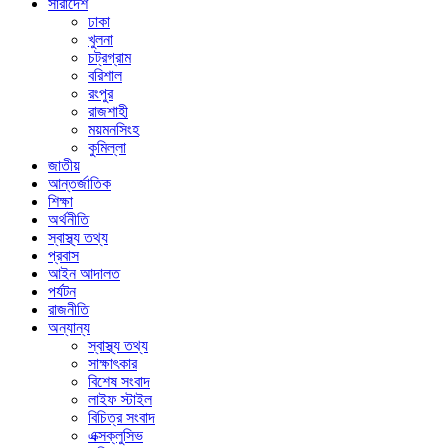
সারাদেশ
ঢাকা
খুলনা
চট্রগ্রাম
বরিশাল
রংপুর
রাজশাহী
ময়মনসিংহ
কুমিল্লা
জাতীয়
আন্তর্জাতিক
শিক্ষা
অর্থনীতি
স্বাস্থ্য তথ্য
প্রবাস
আইন আদালত
পর্যটন
রাজনীতি
অন্যান্য
স্বাস্থ্য তথ্য
সাক্ষাৎকার
বিশেষ সংবাদ
লাইফ স্টাইল
বিচিত্র সংবাদ
এক্সক্লুসিভ