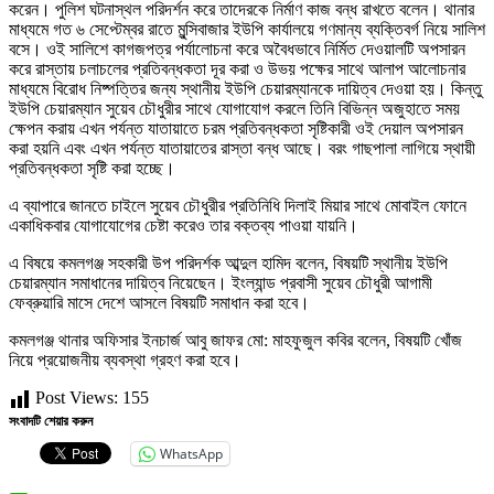
করেন। পুলিশ ঘটনাস্থল পরিদর্শন করে তাদেরকে নির্মাণ কাজ বন্ধ রাখতে বলেন। থানার
মাধ্যমে গত ৬ সেপ্টেম্বর রাতে মুন্সিবাজার ইউপি কার্যালয়ে গণমান্য ব্যক্তিবর্গ নিয়ে সালিশ
বসে। ওই সালিশে কাগজপত্র পর্যালোচনা করে অবৈধভাবে নির্মিত দেওয়ালটি অপসারন
করে রাস্তায় চলাচলের প্রতিবন্ধকতা দূর করা ও উভয় পক্ষের সাথে আলাপ আলোচনার
মাধ্যমে বিরোধ নিষ্পত্তির জন্য স্থানীয় ইউপি চেয়ারম্যানকে দায়িত্ব দেওয়া হয়। কিন্তু
ইউপি চেয়ারম্যান সুয়েব চৌধুরীর সাথে যোগাযোগ করলে তিনি বিভিন্ন অজুহাতে সময়
ক্ষেপন করায় এখন পর্যন্ত যাতায়াতে চরম প্রতিবন্ধকতা সৃষ্টিকারী ওই দেয়াল অপসারন
করা হয়নি এবং এখন পর্যন্ত যাতায়াতের রাস্তা বন্ধ আছে। বরং গাছপালা লাগিয়ে স্থায়ী
প্রতিবন্ধকতা সৃষ্টি করা হচ্ছে।
এ ব্যাপারে জানতে চাইলে সুয়েব চৌধুরীর প্রতিনিধি দিলাই মিয়ার সাথে মোবাইল ফোনে
একাধিকবার যোগাযোগের চেষ্টা করেও তার বক্তব্য পাওয়া যায়নি।
এ বিষয়ে কমলগঞ্জ সহকারী উপ পরিদর্শক আব্দুল হামিদ বলেন, বিষয়টি স্থানীয় ইউপি
চেয়ারম্যান সমাধানের দায়িত্ব নিয়েছেন। ইংল্যান্ড প্রবাসী সুয়েব চৌধুরী আগামী
ফেব্রুয়ারি মাসে দেশে আসলে বিষয়টি সমাধান করা হবে।
কমলগঞ্জ থানার অফিসার ইনচার্জ আবু জাফর মো: মাহফুজুল কবির বলেন, বিষয়টি খোঁজ
নিয়ে প্রয়োজনীয় ব্যবস্থা গ্রহণ করা হবে।
Post Views:
155
সংবাদটি শেয়ার করুন
WhatsApp