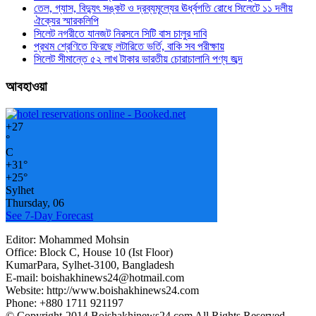
তেল, গ্যাস, বিদ্যুৎ সঙ্কট ও দ্রব্যমূল্যের ঊর্ধ্বগতি রোধে সিলেটে ১১ দলীয়
ঐক্যের স্মারকলিপি
সিলেট নগরীতে যানজট নিরসনে সিটি বাস চালুর দাবি
প্রথম শ্রেণিতে ফিরছে লটারিতে ভর্তি, বাকি সব পরীক্ষায়
সিলেট সীমান্তে ৫২ লাখ টাকার ভারতীয় চোরাচালানি পণ্য জব্দ
আবহাওয়া
+
27
°
C
+
31°
+
25°
Sylhet
Thursday, 06
See 7-Day Forecast
Editor: Mohammed Mohsin
Office: Block C, House 10 (Ist Floor)
KumarPara, Sylhet-3100, Bangladesh
E-mail: boishakhinews24@hotmail.com
Website: http://www.boishakhinews24.com
Phone: +880 1711 921197
© Copyright-2014 Boishakhinews24.com All Rights Reserved