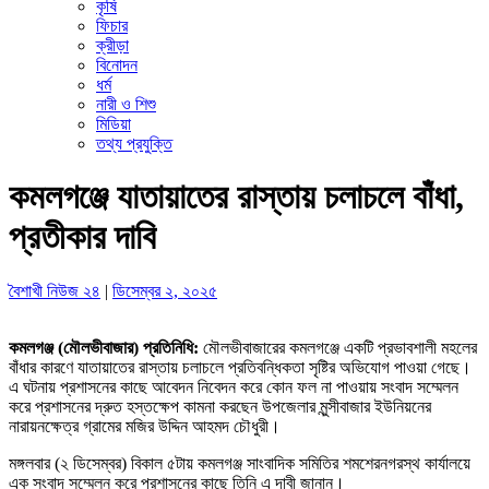
কৃষি
ফিচার
ক্রীড়া
বিনোদন
ধর্ম
নারী ও শিশু
মিডিয়া
তথ্য প্রযুক্তি
কমলগঞ্জে যাতায়াতের রাস্তায় চলাচলে বাঁধা,
প্রতীকার দাবি
বৈশাখী নিউজ ২৪
|
ডিসেম্বর ২, ২০২৫
কমলগঞ্জ (মৌলভীবাজার) প্রতিনিধি:
মৌলভীবাজারের কমলগঞ্জে একটি প্রভাবশালী মহলের
বাঁধার কারণে যাতায়াতের রাস্তায় চলাচলে প্রতিবন্ধিকতা সৃষ্টির অভিযোগ পাওয়া গেছে।
এ ঘটনায় প্রশাসনের কাছে আবেদন নিবেদন করে কোন ফল না পাওয়ায় সংবাদ সম্মেলন
করে প্রশাসনের দ্রুত হস্তক্ষেপ কামনা করছেন উপজেলার মুন্সীবাজার ইউনিয়নের
নারায়নক্ষেত্র গ্রামের মজির উদ্দিন আহমদ চৌধুরী।
মঙ্গলবার (২ ডিসেম্বর) বিকাল ৫টায় কমলগঞ্জ সাংবাদিক সমিতির শমশেরনগরস্থ কার্যালয়ে
এক সংবাদ সম্মেলন করে প্রশাসনের কাছে তিনি এ দাবী জানান।