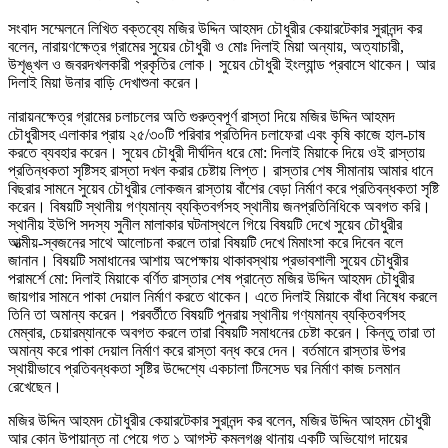
সংবাদ সম্মেলনে লিখিত বক্তব্যে মজির উদ্দিন আহমদ চৌধুরীর কেয়ারটেকার সুরানন্দ কর
বলেন, নারায়ণক্ষেত্র গ্রামের সুয়ের চৌধুরী ও মোঃ দিলাই মিয়া অন্যায়, অত্যাচারী,
উশৃঙ্খল ও জবরদখলকারী প্রকৃতির লোক। সুয়েব চৌধুরী ইংল্যান্ড প্রবাসে থাকেন। আর
দিলাই মিয়া উনার বাড়ি দেখাশুনা করেন।
নারায়নক্ষেত্র গ্রামের চলাচলের অতি গুরুত্বপূর্ণ রাস্তা দিয়ে মজির উদ্দিন আহমদ
চৌধুরীসহ এলাকার প্রায় ২৫/৩০টি পরিবার প্রতিদিন চলাফেরা এবং কৃষি কাজে হাল-চাষ
করতে ব্যবহার করেন। সুয়েব চৌধুরী দীর্ঘদিন ধরে মো: দিলাই মিয়াকে দিয়ে ওই রাস্তায়
প্রতিন্ধকতা সৃষ্টিসহ রাস্তা দখল করার চেষ্টায় লিপ্ত। রাস্তার শেষ সীমানায় আমার ধানে
বিছরার সামনে সুয়েব চৌধুরীর লোকজন রাস্তায় বাঁশের বেড়া নির্মাণ করে প্রতিবন্ধকতা সৃষ্টি
করেন। বিষয়টি স্থানীয় গণ্যমান্য ব্যক্তিবর্গসহ স্থানীয় জনপ্রতিনিধিকে অবগত করি।
স্থানীয় ইউপি সদস্য সুনীল মালাকার ঘটনাস্থলে গিয়ে বিষয়টি দেখে সুয়েব চৌধুরীর
আত্মীয়-স্বজনের সাথে আলোচনা করলে তারা বিষয়টি দেখে মিমাংসা করে দিবেন বলে
জানান। বিষয়টি সমাধানের আশায় অপেক্ষায় থাকাবস্থায় প্রভাবশালী সুয়েব চৌধুরীর
পরামর্শে মো: দিলাই মিয়াকে বর্ণিত রাস্তার শেষ প্রান্তে মজির উদ্দিন আহমদ চৌধুরীর
জায়গার সামনে পাকা দেয়াল নির্মাণ করতে থাকেন। এতে দিলাই মিয়াকে বাঁধা নিষেধ করলে
তিনি তা অমান্য করেন। পরবর্তীতে বিষয়টি পুনরায় স্থানীয় গণ্যমান্য ব্যক্তিবর্গসহ
মেম্বার, চেয়ারম্যানকে অবগত করলে তারা বিষয়টি সমাধনের চেষ্টা করেন। কিন্তু তারা তা
অমান্য করে পাকা দেয়াল নির্মাণ করে রাস্তা বন্ধ করে দেন। বর্তমানে রাস্তার উপর
স্থায়ীভাবে প্রতিবন্ধকতা সৃষ্টির উদ্দেশ্যে একচালা টিনসেড ঘর নির্মাণ কাজ চলমান
রেখেছেন।
মজির উদ্দিন আহমদ চৌধুরীর কেয়ারটেকার সুরানন্দ কর বলেন, মজির উদ্দিন আহমদ চৌধুরী
আর কোন উপায়ান্ত না পেয়ে গত ১ আগস্ট কমলগঞ্জ থানায় একটি অভিযোগ দায়ের