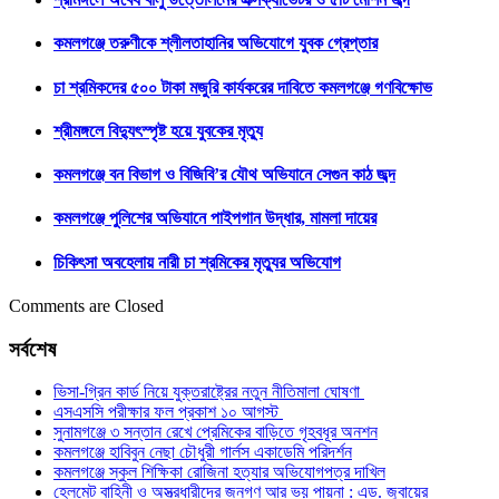
কমলগঞ্জে তরুণীকে শ্লীলতাহানির অভিযোগে যুবক গ্রেপ্তার
চা শ্রমিকদের ৫০০ টাকা মজুরি কার্যকরের দাবিতে কমলগঞ্জে গণবিক্ষোভ
শ্রীমঙ্গলে বিদ্যুৎস্পৃষ্ট হয়ে যুবকের মৃত্যু
কমলগঞ্জে বন বিভাগ ও বিজিবি’র যৌথ অভিযানে সেগুন কাঠ জব্দ
কমলগঞ্জে পুলিশের অভিযানে পাইপগান উদ্ধার, মামলা দায়ের
চিকিৎসা অবহেলায় নারী চা শ্রমিকের মৃত্যুর অভিযোগ
Comments are Closed
সর্বশেষ
ভিসা-গ্রিন কার্ড নিয়ে যুক্তরাষ্ট্রের নতুন নীতিমালা ঘোষণা
এসএসসি পরীক্ষার ফল প্রকাশ ১০ আগস্ট
সুনামগঞ্জে ৩ সন্তান রেখে প্রেমিকের বাড়িতে গৃহবধূর অনশন
কমলগঞ্জে হাবিবুন নেছা চৌধুরী গার্লস একাডেমি পরিদর্শন
কমলগঞ্জে স্কুল শিক্ষিকা রোজিনা হত্যার অভিযোগপত্র দাখিল
হেলমেট বাহিনী ও অস্ত্রধারীদের জনগণ আর ভয় পায়না : এড. জুবায়ের