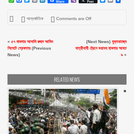
Share
Post
আন্তর্জাতিক
Comments are Off
«
৫৭ মামলার আসামি রুহুল আমিন
(Next News)
যুক্তরাজ্যে
সিলেটে গ্রেফতার
(Previous
যাত্রীবাহী ট্রেনে ভয়াবহ হামলায় আহত
News)
৯
»
RELATED NEWS