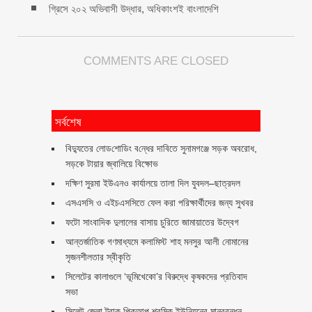
গ্রিসে ২০২ অভিবাসী উদ্ধার, অধিকাংশই বাংলাদেশি
COMMENTS ARE CLOSED
সর্বশেষ
বিদ্যুতের লোড‌শো‌ডিং ব‌ন্ধের দাবিতে সুনামগঞ্জে সড়ক অবরোধ,
সড়কে টায়ার জ্বালিয়ে বিক্ষোভ
দক্ষিণ সুরমা ইউএনও কার্যালয়ে তালা দিল যুবদল–ছাত্রদল
এসএসসি ও এইচএসসিতে ফেল করা পরিক্ষার্থীদের জন্য সুখবর
ফটো সাংবাদিক দুলালের বাসায় চুরিতে জামায়াতের উদ্বেগ
আন্তর্জাতিক গণমাধ্যমে কলামিস্ট শাহ মনসুর আলী নোমানের
সৃজনশীলতার স্বীকৃতি
সিলেটের কালাগুলে ‘ভূমিখেকো’র বিরুদ্ধে কৃষকদের প্রতিবাদ
সভা
সিলেট জেলা ট্রাক পিকআপ শ্রমিক ইউনিয়নের মানববন্ধন