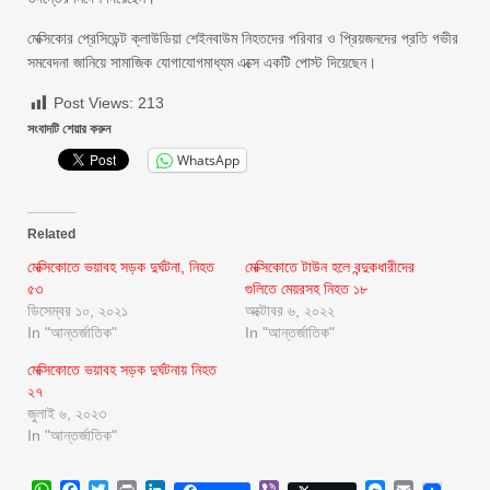
মেক্সিকোর প্রেসিডেন্ট ক্লাউডিয়া শেইনবাউম নিহতদের পরিবার ও প্রিয়জনদের প্রতি গভীর
সমবেদনা জানিয়ে সামাজিক যোগাযোগমাধ্যম এক্সে একটি পোস্ট দিয়েছেন।
Post Views:
213
সংবাদটি শেয়ার করুন
WhatsApp
Related
মেক্সিকোতে ভয়াবহ সড়ক দুর্ঘটনা, নিহত
মেক্সিকোতে টাউন হলে বন্দুকধারীদের
৫৩
গুলিতে মেয়রসহ নিহত ১৮
ডিসেম্বর ১০, ২০২১
অক্টোবর ৬, ২০২২
In "আন্তর্জাতিক"
In "আন্তর্জাতিক"
মেক্সিকোতে ভয়াবহ সড়ক দুর্ঘটনায় নিহত
২৭
জুলাই ৬, ২০২৩
In "আন্তর্জাতিক"
WhatsApp
Facebook
Twitter
Print
LinkedIn
Viber
Messenger
Email