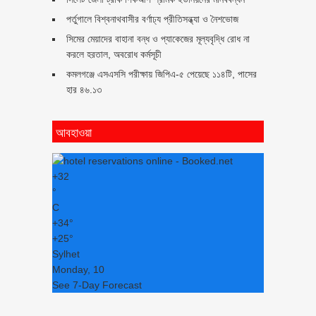
পর্তুগালে বিশ্বনাথবাসীর বর্ণাঢ্য প্রীতিসন্ধ্যা ও নৈশভোজ
সিমের মেয়াদের বাহানা বন্ধ ও প্যাকেজের মূল্যবৃদ্ধি রোধ না
করলে হরতাল, অবরোধ কর্মসূচী
কমলগঞ্জে এসএসসি পরীক্ষায় জিপিএ-৫ পেয়েছে ১১৪টি, পাসের
হার ৪৬.১৩
আবহাওয়া
+
32
°
C
+
34°
+
25°
Sylhet
Monday, 10
See 7-Day Forecast