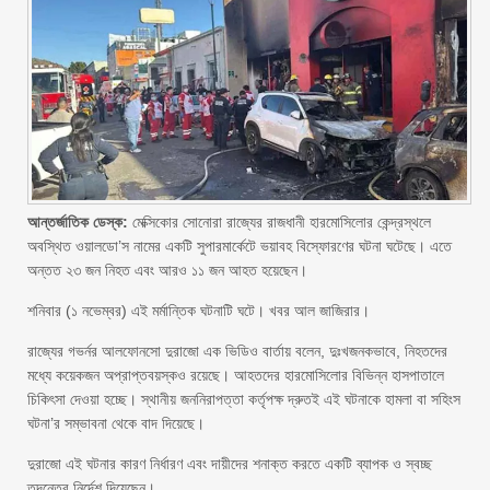
আন্তর্জাতিক ডেস্ক:
মেক্সিকোর সোনোরা রাজ্যের রাজধানী হারমোসিলোর কেন্দ্রস্থলে
অবস্থিত ওয়ালডো’স নামের একটি সুপারমার্কেটে ভয়াবহ বিস্ফোরণের ঘটনা ঘটেছে। এতে
অন্তত ২৩ জন নিহত এবং আরও ১১ জন আহত হয়েছেন।
শনিবার (১ নভেম্বর) এই মর্মান্তিক ঘটনাটি ঘটে। খবর আল জাজিরার।
রাজ্যের গভর্নর আলফোনসো দুরাজো এক ভিডিও বার্তায় বলেন, দুঃখজনকভাবে, নিহতদের
মধ্যে কয়েকজন অপ্রাপ্তবয়স্কও রয়েছে। আহতদের হারমোসিলোর বিভিন্ন হাসপাতালে
চিকিৎসা দেওয়া হচ্ছে। স্থানীয় জননিরাপত্তা কর্তৃপক্ষ দ্রুতই এই ঘটনাকে হামলা বা সহিংস
ঘটনা’র সম্ভাবনা থেকে বাদ দিয়েছে।
দুরাজো এই ঘটনার কারণ নির্ধারণ এবং দায়ীদের শনাক্ত করতে একটি ব্যাপক ও স্বচ্ছ
তদন্তের নির্দেশ দিয়েছেন।