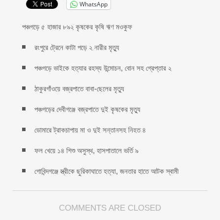
WhatsApp
পঞ্চগড়ে ৫ হাজার ৮৯২ কৃষকের কৃষি ঋণ মওকুফ
রংপুরে ট্রেনে কাটা পড়ে ২ নারীর মৃত্যু
পঞ্চগড়ে ভাইকে হত্যার রহস্য উন্মোচন, বোন সহ গ্রেপ্তার ২
ঠাকুরগাঁওয়ে বজ্রপাতে বাবা-ছেলের মৃত্যু
পঞ্চগড়ের দেবীগঞ্জে বজ্রপাতে দুই কৃষকের মৃত্যু
ডোমারে ট্রাকচাপায় মা ও দুই সন্তানসহ নিহত ৪
ফল খেয়ে ১৪ শিশু অসুস্থ, হাসপাতালে ভর্তি ৯
গোবিন্দগঞ্জে স্ত্রীকে ছুরিকাঘাতে হত্যা, জনতার হাতে আটক স্বামী
COMMENTS ARE CLOSED