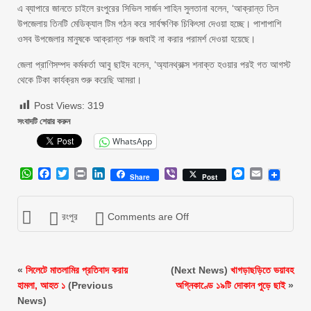
এ ব্যাপারে জানতে চাইলে রংপুরের সিভিল সার্জন শাহিন সুলতানা বলেন, ‘আক্রান্ত তিন
উপজেলায় তিনটি মেডিক্যাল টিম গঠন করে সার্বক্ষণিক চিকিৎসা দেওয়া হচ্ছে। পাশাপাশি
ওসব উপজেলার মানুষকে আক্রান্ত গরু জবাই না করার পরামর্শ দেওয়া হয়েছে।
জেলা প্রাণিসম্পদ কর্মকর্তা আবু ছাইদ বলেন, ‘অ্যানথ্রাক্স শনাক্ত হওয়ার পরই গত আগস্ট
থেকে টিকা কার্যক্রম শুরু করেছি আমরা।
Post Views:
319
সংবাদটি শেয়ার করুন
WhatsApp
WhatsApp
Facebook
Twitter
Print
LinkedIn
Viber
Messenger
Email
Share
Post
রংপুর
Comments are Off
«
সিলেটে মাতলামির প্রতিবাদ করায়
(Next News)
খাগড়াছড়িতে ভয়াবহ
হামলা, আহত ১
(Previous
অগ্নিকাণ্ডে ১৯টি দোকান পুড়ে ছাই
»
News)