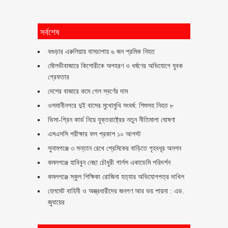
সর্বশেষ
বগুড়ার এরুলিয়ায় বাসচাপায় ৬ জন শ্রমিক নিহত
মৌলভীবাজারে কিশোরীকে অপহরণ ও ধর্ষণের অভিযোগে যুবক
গ্রেফতার
দেশের বাজারে কমে গেল স্বর্ণের দাম
ওসমানীনগরে দুই বাসের মুখোমুখি সংঘর্ষ: শিশুসহ নিহত ৮
ভিসা-গ্রিন কার্ড নিয়ে যুক্তরাষ্ট্রের নতুন নীতিমালা ঘোষণা
এসএসসি পরীক্ষার ফল প্রকাশ ১০ আগস্ট
সুনামগঞ্জে ৩ সন্তান রেখে প্রেমিকের বাড়িতে গৃহবধূর অনশন
কমলগঞ্জে হাবিবুন নেছা চৌধুরী গার্লস একাডেমি পরিদর্শন
কমলগঞ্জে স্কুল শিক্ষিকা রোজিনা হত্যার অভিযোগপত্র দাখিল
হেলমেট বাহিনী ও অস্ত্রধারীদের জনগণ আর ভয় পায়না : এড.
জুবায়ের