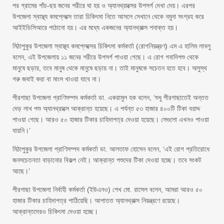
পর গ্রামের পাঁচ-ছয় জনের শরীরে ঘা হয় ও অ্যানথ্রাক্সের উপসর্গ দেখা দেয়। এরপর
উপজেলা স্বাস্থ্য কমপ্লেক্সে তারা চিকিৎসা নিতে আসলে সেখানে থেকে নমুনা সংগ্রহ করে
আইইডিসিআরে পাঠানো হয়। এর মধ্যে একজনের অ্যানথ্রাক্স শনাক্ত হয়।
মিঠাপুকুর উপজেলা স্বাস্থ্য কমপ্লেক্সের চিকিৎসা কর্মকর্তা (রোগনিয়ন্ত্রণ) এম এ হালিম লাবলু
বলেন, এই উপজেলায় ১১ জনের শরীরে উপসর্গ পাওয়া গেছে। এ রোগ গবাদিপশু থেকে
মানুষে ছড়ায়, তবে মানুষ থেকে মানুষে ছড়ায় না। তাই মানুষকে সচেতন হতে হবে। অসুস্থ
গরু জবাই করা বা মাংস খাওয়া যাবে না।
পীরগাছা উপজেলা প্রাণিসম্পদ কর্মকর্তা ডা. একরামুল হক বলেন, ‘শুধু পীরগাছাতেই অন্তত
দেড় লাখ পশু অ্যানথ্রাক্সে আক্রান্ত হয়েছে। এ পর্যন্ত ৫৩ হাজার ৪০০টি টিকা বরাদ্দ
পাওয়া গেছে। আরও ৫০ হাজার টিকার চাহিদাপত্র দেওয়া হয়েছে। সেগুলো এখনও পাওয়া
যায়নি।’
মিঠাপুকুর উপজেলা প্রাণিসম্পদ কর্মকর্তা ডা. আলতাফ হোসেন বলেন, ‘এই রোগ প্রতিরোধে
জনসচেতনতা বাড়ানোর বিকল্প নেই। আক্রান্ত পশুদের টিকা দেওয়া হচ্ছে। তবে সংকট
আছে।’
পীরগাছা উপজেলা নির্বাহী কর্মকর্তা (ইউএনও) শেখ মো. রাসেল বলেন, আমরা আরও ৫০
হাজার টিকার চাহিদাপত্র পাঠিয়েছি। আপাতত অ্যানথ্রাক্স নিয়ন্ত্রণে রয়েছে।
আক্রান্তদেরও চিকিৎসা দেওয়া হচ্ছে।