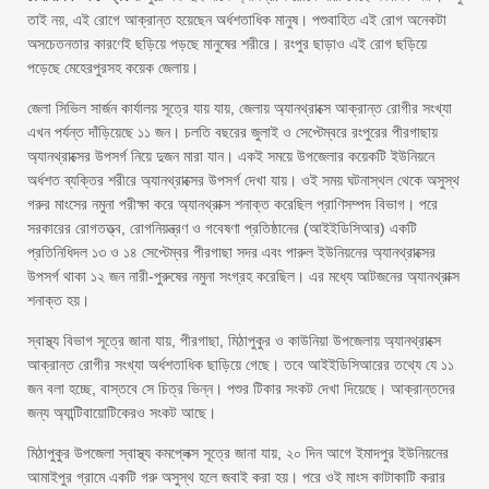
তাই নয়, এই রোগে আক্রান্ত হয়েছেন অর্ধশতাধিক মানুষ। পশুবাহিত এই রোগ অনেকটা
অসচেতনতার কারণেই ছড়িয়ে পড়ছে মানুষের শরীরে। রংপুর ছাড়াও এই রোগ ছড়িয়ে
পড়েছে মেহেরপুরসহ কয়েক জেলায়।
জেলা সিভিল সার্জন কার্যালয় সূত্রে যায় যায়, জেলায় অ্যানথ্রাক্সে আক্রান্ত রোগীর সংখ্যা
এখন পর্যন্ত দাঁড়িয়েছে ১১ জন। চলতি বছরের জুলাই ও সেপ্টেম্বরে রংপুরের পীরগাছায়
অ্যানথ্রাক্সের উপসর্গ নিয়ে দুজন মারা যান। একই সময়ে উপজেলার কয়েকটি ইউনিয়নে
অর্ধশত ব্যক্তির শরীরে অ্যানথ্রাক্সের উপসর্গ দেখা যায়। ওই সময় ঘটনাস্থল থেকে অসুস্থ
গরুর মাংসের নমুনা পরীক্ষা করে অ্যানথ্রাক্স শনাক্ত করেছিল প্রাণিসম্পদ বিভাগ। পরে
সরকারের রোগতত্ত্ব, রোগনিয়ন্ত্রণ ও গবেষণা প্রতিষ্ঠানের (আইইডিসিআর) একটি
প্রতিনিধিদল ১৩ ও ১৪ সেপ্টেম্বর পীরগাছা সদর এবং পারুল ইউনিয়নের অ্যানথ্রাক্সের
উপসর্গ থাকা ১২ জন নারী-পুরুষের নমুনা সংগ্রহ করেছিল। এর মধ্যে আটজনের অ্যানথ্রাক্স
শনাক্ত হয়।
স্বাস্থ্য বিভাগ সূত্রে জানা যায়, পীরগাছা, মিঠাপুকুর ও কাউনিয়া উপজেলায় অ্যানথ্রাক্সে
আক্রান্ত রোগীর সংখ্যা অর্ধশতাধিক ছাড়িয়ে গেছে। তবে আইইডিসিআরের তথ্যে যে ১১
জন বলা হচ্ছে, বাস্তবে সে চিত্র ভিন্ন। পশুর টিকার সংকট দেখা দিয়েছে। আক্রান্তদের
জন্য অ্যান্টিবায়োটিকেরও সংকট আছে।
মিঠাপুকুর উপজেলা স্বাস্থ্য কমপ্লেক্স সূত্রে জানা যায়, ২০ দিন আগে ইমাদপুর ইউনিয়নের
আমাইপুর গ্রামে একটি গরু অসুস্থ হলে জবাই করা হয়। পরে ওই মাংস কাটাকাটি করার