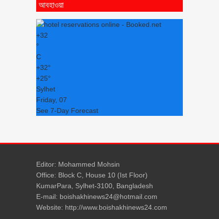
আবহাওয়া
+
32
°
C
+
32°
+
25°
Sylhet
Friday, 07
See 7-Day Forecast
Editor: Mohammed Mohsin
Office: Block C, House 10 (Ist Floor)
KumarPara, Sylhet-3100, Bangladesh
E-mail: boishakhinews24@hotmail.com
Website: http://www.boishakhinews24.com