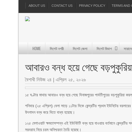
ABOUT US
CONTACT US
PRIVACY POLICY
TERMS AND 
HOME
সিলেট নগরী
সিলেট জেলা
সিলেট বিভাগ
সারাদ
আবারও বন্ধ হয়ে গেছে বড়পুকুরিয়া ত
বৈশাখী নিউজ ২৪
|
এপ্রিল ২৫, ২০২৬
১৫ ঘণ্টার মাথায় আবারও বন্ধ হয়ে গেছে দিনাজপুরের পার্বতীপুরের বড়পুকুরিয়া কয়লা
শনিবার (২৫ এপ্রিল) বেলা সাড়ে ১১টার দিকে কেন্দ্রটির প্রথম ইউনিটের বয়লারের 
উৎপাদন বন্ধ করে দিতে বাধ্য হয়েছে।
১২৫ মেগাওয়াট ক্ষমতাসম্পন্ন এই ইউনিটটি বন্ধ হয়ে যাওয়ায় বর্তমানে কেন্দ্রটির
সরবরাহ নিয়ে চরম অনিশ্চয়তা তৈরি হয়েছে।