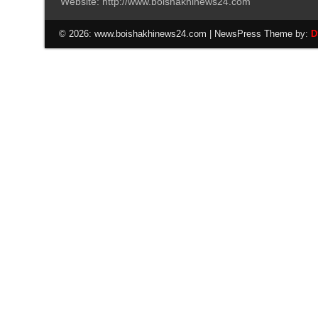
Website: http://www.boishakhinews24.com
© 2026: www.boishakhinews24.com
| NewsPress Theme by:
D