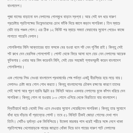
বাংলাদেশ।
পূজা দাসের বাড়ানো বল নেপালের গোলমুখে বাড়ান স্বপ্না। আর সেই বল ধরে দারুণ
প্রচেষ্টায় প্রতিপক্ষের ডিফেন্ডারদের চোখ ফাঁকি দিয়ে জালে জড়ান সাগরিকা। তিন ম্যাচে
যেটা তার পঞ্চম গোল। এর ঠিক ১২ মিনিট পর ম্যাচে সমতা ফেরানোর সুযোগ পেয়েও কাজে
লাগাতে পারেনি নেপাল।
গোলকিপার মিলি আক্তারের হাত ফসকে বের হওয়া বলে শট নেন পূর্ণিমা রাই। কিন্তু সেই
শট রুখে দেন বেরসিক গোলপোস্ট। পোস্ট থেকে ফিরে আসা বলে হেড নেন নেপালের আরেক
ফুটবলার। এবার আর মিস করেননি মিলি, সেই হেড সহজেই গ্লাভসবন্দী করেন বাংলাদেশ
গোলকিপার।
এক গোলের লিড নেওয়া বাংলাদেশ প্রথমার্ধের শেষ পর্যন্ত একটু ধীরস্থির হয়ে লড়ে যায়।
নেপালও চেষ্টা করে গোল শোধ করতে। কিন্তু বাংলাদেশের চৌকস রক্ষণের কারণে তাদের
সেই আশা আর পূরণ হয়নি৷ উল্টো ৪৪ মিনিটে আরও একবার নেপালের বুকে কাঁপন ধরিয়ে দেন
সাগরিকা। কিন্তু গোল না হওয়ায় ১-০ গোলে এগিয়ে থেকে বিরতিতে যায় বাংলাদেশ।
দ্বিতীয়ার্ধে মাঠে নেমেই লিড এনে দেওয়ার সুযোগ পেয়েছিলেন সাগরিকা। কিন্তু তার সুযোগে
বাঁধা হয়ে দাঁড়ায় বাঁ প্রান্তের পোস্ট। তবে ৫১ মিনিটে ঠিকই জোড়া গোলের দেখা পান
তিনি। সেটিও দুর্দান্ত এক ফিনিশিংয়ে। উমেলা মারমার পাস ধরেই শরীরে সঙ্গে লেগে থাকা
প্রতিপক্ষের খেলোয়াড়কে পায়ের জাদুতে ধোঁকা দিয়ে ডান পায়ের দারুণ শটে নেপালের