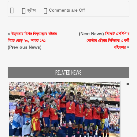
ক্রীড়া
Comments are Off
«
উত্তরায় বিমান বিধ্বস্তের ঘটনায়
(Next News)
সিলেটে এনসিপি’র
নিহত বেড়ে ২০, আহত ১৭১
পোস্টার ছেঁড়ায় সিসিকের ৩ কর্মী
(Previous News)
বহিস্কার
»
RELATED NEWS