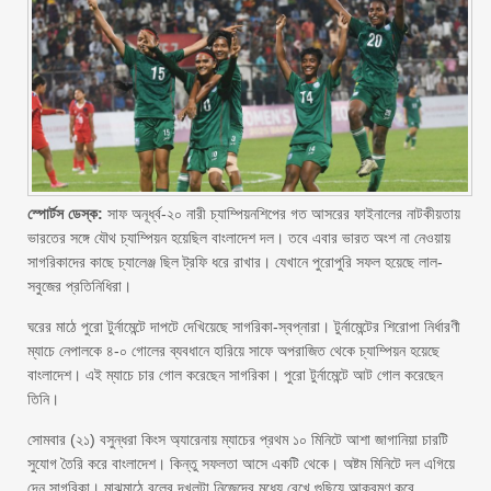
স্পোর্টস ডেস্ক:
সাফ অনূর্ধ্ব-২০ নারী চ্যাম্পিয়নশিপের গত আসরের ফাইনালের নাটকীয়তায়
ভারতের সঙ্গে যৌথ চ্যাম্পিয়ন হয়েছিল বাংলাদেশ দল। তবে এবার ভারত অংশ না নেওয়ায়
সাগরিকাদের কাছে চ্যালেঞ্জ ছিল ট্রফি ধরে রাখার। যেখানে পুরোপুরি সফল হয়েছে লাল-
সবুজের প্রতিনিধিরা।
ঘরের মাঠে পুরো টুর্নামেন্টে দাপটে দেখিয়েছে সাগরিকা-স্বপ্নারা। টুর্নামেন্টের শিরোপা নির্ধারণী
ম্যাচে নেপালকে ৪-০ গোলের ব্যবধানে হারিয়ে সাফে অপরাজিত থেকে চ্যাম্পিয়ন হয়েছে
বাংলাদেশ। এই ম্যাচে চার গোল করেছেন সাগরিকা। পুরো টুর্নামেন্টে আট গোল করেছেন
তিনি।
সোমবার (২১) বসুন্ধরা কিংস অ্যারেনায় ম্যাচের প্রথম ১০ মিনিটে আশা জাগানিয়া চারটি
সুযোগ তৈরি করে বাংলাদেশ। কিন্তু সফলতা আসে একটি থেকে। অষ্টম মিনিটে দল এগিয়ে
দেন সাগরিকা। মাঝমাঠে বলের দখলটা নিজেদের মধ্যে রেখে গুছিয়ে আক্রমণ করে