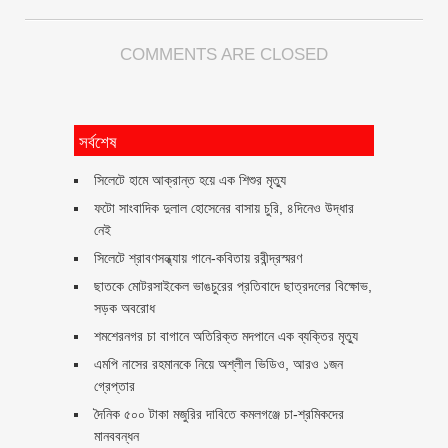
COMMENTS ARE CLOSED
সর্বশেষ
সিলেটে হামে আক্রান্ত হয়ে এক শিশুর মৃত্যু
ফটো সাংবাদিক দুলাল হোসেনের বাসায় চুরি, ৪দিনেও উদ্ধার
নেই
সিলেটে শ্রাবণসন্ধ্যায় গানে-কবিতায় রবীন্দ্রস্মরণ
ছাতকে মোটরসাইকেল ভাঙচুরের প্রতিবাদে ছাত্রদলের বিক্ষোভ,
সড়ক অবরোধ
শমশেরনগর চা বাগানে অতিরিক্ত মদপানে এক ব্যক্তির মৃত্যু
এমপি নাসের রহমানকে নিয়ে অশ্লীল ভিডিও, আরও ১জন
গ্রেপ্তার
দৈনিক ৫০০ টাকা মজুরির দাবিতে কমলগঞ্জে চা-শ্রমিকদের
মানববন্ধন