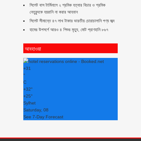
সিলেট বাস টার্মিনালে ২ শ্রমিক হত্যার বিচার ও শ্রমিক
নেতৃবৃন্দকে হয়রানি না করার আহবান
সিলেট সীমান্তে ৪৭ লাখ টাকার ভারতীয় চোরাচালানি পণ্য জব্দ
হামের উপসর্গে আরও ৪ শিশুর মৃত্যু, মোট প্রাণহানি ৮৬৭
আবহাওয়া
+
31
°
C
+
32°
+
25°
Sylhet
Saturday, 08
See 7-Day Forecast