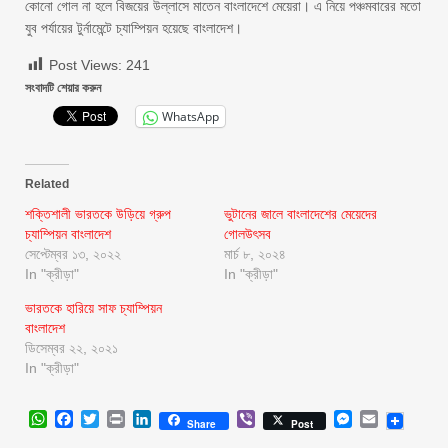
কোনো গোল না হলে বিজয়ের উল্লাসে মাতেন বাংলাদেশে মেয়েরা। এ নিয়ে পঞ্চমবারের মতো
যুব পর্যায়ের টুর্নামেন্টে চ্যাম্পিয়ন হয়েছে বাংলাদেশ।
Post Views:
241
সংবাদটি শেয়ার করুন
WhatsApp
Related
শক্তিশালী ভারতকে উড়িয়ে গ্রুপ
ভুটানের জালে বাংলাদেশের মেয়েদের
চ্যাম্পিয়ন বাংলাদেশ
গোলউৎসব
সেপ্টেম্বর ১৩, ২০২২
মার্চ ৮, ২০২৪
In "ক্রীড়া"
In "ক্রীড়া"
ভারতকে হারিয়ে সাফ চ্যাম্পিয়ন
বাংলাদেশ
ডিসেম্বর ২২, ২০২১
In "ক্রীড়া"
WhatsApp
Facebook
Twitter
Print
LinkedIn
Viber
Messenger
Email
Share
Post