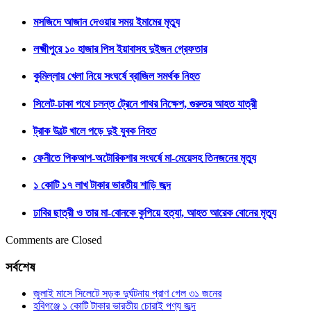
মসজিদে আজান দেওয়ার সময় ইমামের মৃত্যু
লক্ষ্মীপুরে ১০ হাজার পিস ইয়াবাসহ দুইজন গ্রেফতার
কুমিল্লায় খেলা নিয়ে সংঘর্ষে ব্রাজিল সমর্থক নিহত
সিলেট-ঢাকা পথে চলন্ত ট্রেনে পাথর নিক্ষেপ, গুরুতর আহত যাত্রী
ট্রাক উল্টে খালে পড়ে দুই যুবক নিহত
ফেনীতে পিকআপ-অটোরিকশার সংঘর্ষে মা-মেয়েসহ তিনজনের মৃত্যু
১ কোটি ১৭ লাখ টাকার ভারতীয় শাড়ি জব্দ
ঢাবির ছাত্রী ও তার মা-বোনকে কুপিয়ে হত্যা, আহত আরেক বোনের মৃত্যু
Comments are Closed
সর্বশেষ
জুলাই মাসে সিলেটে সড়ক দুর্ঘটনায় প্রাণ গেল ৩১ জনের
হবিগঞ্জে ১ কোটি টাকার ভারতীয় চোরাই পণ্য জব্দ