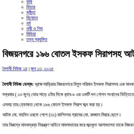
কৃষি
ফিচার
ক্রীড়া
বিনোদন
ধর্ম
নারী ও শিশু
মিডিয়া
তথ্য প্রযুক্তি
বিজয়নগরে ১৯৬ বোতল ইসকফ সিরাপসহ আ
বৈশাখী নিউজ ২৪
|
জুন ১৩, ২০২৫
বৈশাখী নিউজ ডেস্ক:
ব্রাহ্মণবাড়িয়ার বিজয়নগরে বিপুল পরিমান ইসকফ সিরাপসহ এক মাদক
শুক্রবার ( ১৩ জুন) ভোর সাড়ে ৫টার দিকে র‌্যাব-৯ এর একটি দল গোপন সংবাদের ভিত্ত
এসময় তার হেফাজত থেকে ১৯৬ বোতল ইসকফ সিরাপ জব্দ করা হয়।
আটক মো. মহসিন ওরফে পেপে (৩১) কাশিনগর গ্রামের মো. রমজান মিয়ার ছেলে।
তার বিরুদ্ধে মাদকদ্রব্য নিয়ন্ত্রণ আইনে মামলাদায়ের করে জব্দকৃত আলামতসহ তাকে বিজয়নগ