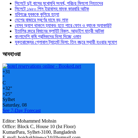
সিলেটে দুই বাসের মুখোমুখি সংঘর্ষ, পরিচয় মিললো নিহতদের
সিলেটে ১৯৮০ পিস ইয়াবাসহ মাদক কারবারি আটক
হবিগঞ্জে যুবককে কুপিয়ে হত্যা
দেশের বাজারে স্বর্ণের দামে বড় লাফ
যেসব অ্যাপ থাকলে হ্যাকড হতে পারে ফোন ও ব্যাংক অ্যাকাউন্ট
ইতালির বন্দরে বিমানের ফ্লাইট বিকল, আড়াইশ যাত্রী আটকা
বাংলাদেশি কৃষি শ্রমিকদের ভিসা দিচ্ছে ওমান
যুক্তরাজ্যের গ্লোবাল ট্যালেন্ট ভিসা: তিন বছরে স্থায়ী হওয়ার সুযোগ
আবহাওয়া
+
31
°
C
+
32°
+
25°
Sylhet
Saturday, 08
See 7-Day Forecast
Editor: Mohammed Mohsin
Office: Block C, House 10 (Ist Floor)
KumarPara, Sylhet-3100, Bangladesh
E-mail: boishakhinews24@hotmail.com