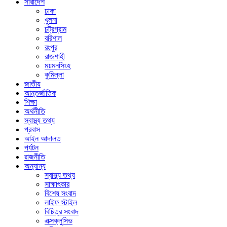
সারাদেশ
ঢাকা
খুলনা
চট্রগ্রাম
বরিশাল
রংপুর
রাজশাহী
ময়মনসিংহ
কুমিল্লা
জাতীয়
আন্তর্জাতিক
শিক্ষা
অর্থনীতি
স্বাস্থ্য তথ্য
প্রবাস
আইন আদালত
পর্যটন
রাজনীতি
অন্যান্য
স্বাস্থ্য তথ্য
সাক্ষাৎকার
বিশেষ সংবাদ
লাইফ স্টাইল
বিচিত্র সংবাদ
এক্সক্লুসিভ