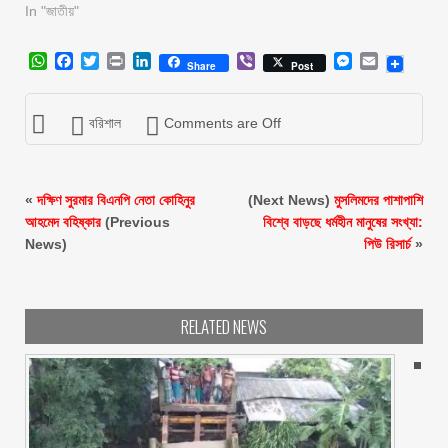
In "জাতীয়"
WhatsApp
Facebook
Twitter
Print
LinkedIn
Viber
Messenger
Email
Share
Post
বরিশাল
Comments are Off
«
দক্ষিণ সুরমার বিএনপি নেতা কোহিনুর
(Next News)
মুসলিমদের পাশাপাশি
আহমেদ বহিষ্কার
(Previous
বিশ্বে বাড়ছে ধর্মহীন মানুষের সংখ্যা:
News)
পিউ রিসার্চ
»
RELATED NEWS