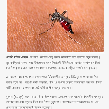
বৈশাখী নিউজ ডেস্ক
: বরগুনায় একদিনে ডেঙ্গু জ্বরে আক্রান্ত হয়ে দুজনের মৃত্যু হয়েছে।
মৃত ব্যক্তিরা হলেন- সদর উপজেলার এম বালিয়াতলী ইউনিয়নের চরপাড়া এলাকার বাসিন্দা
চান মিয়া (৭৫) এবং বরগুনা পৌরসভার থানাপাড়া এলাকার বাসিন্দা গোসাই দাস (৭০)।
এর আগে বরগুনা জেনারেল হাসপাতালে চিকিৎসাধীন অবস্থায় বিভিন্ন সময়ে আরও তিন
নারীর মৃত্যু হয়। সবশেষ তথ্য অনুযায়ী, গত ২৪ ঘণ্টায় ডেঙ্গুতে আক্রান্ত হয়ে হাসপাতালে
ভর্তি হয়েছেন ৭৯ জন এবং মোট ভর্তি রোগীর সংখ্যা ১৭২ জন।
বুধবার (১১ জুন) সন্ধ্যা সাড়ে ৭টার দিকে বরগুনা জেনারেল হাসপাতালে চিকিৎসাধীন অবস্থায়
গোসাই দাস এবং দুপুরের দিকে চান মিয়ার মৃত্যু হয়। হাসপাতালের তত্ত্বাবধায়ক ডা. মো.
রেজওয়ানুর আলম বিষয়টি নিশ্চিত করেছেন।