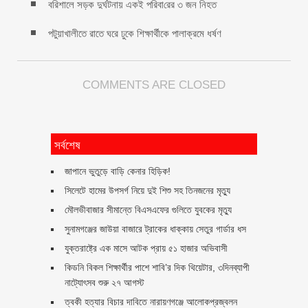
বরিশালে সড়ক দুর্ঘটনায় একই প‌রিবা‌রের ৩ জন নিহত
পটুয়াখালীতে রাতে ঘরে ঢুকে শিক্ষার্থীকে পালাক্রমে ধর্ষণ
COMMENTS ARE CLOSED
সর্বশেষ
জাপানে ভুতুড়ে বাড়ি কেনার হিড়িক!
সিলেটে হামের উপসর্গ নিয়ে দুই শিশু সহ তিনজনের মৃত্যু
মৌলভীবাজার সীমান্তে বিএসএফের গুলিতে যুবকের ‍মৃত্যু
সুনামগঞ্জের জাউয়া বাজারে ট্রাকের ধাক্কায় সেতুর গার্ডার ধস
যুক্তরাষ্ট্রে এক মাসে আটক প্রায় ৫১ হাজার অভিবাসী
কিডনি বিকল শিক্ষার্থীর পাশে শাবি’র দিক থিয়েটার, ৩দিনব্যাপী
নাট্যোৎসব শুরু ২৭ আগস্ট
ত্বকী হত্যার বিচার দাবিতে নারায়ণগঞ্জে আলোকপ্রজ্বলন