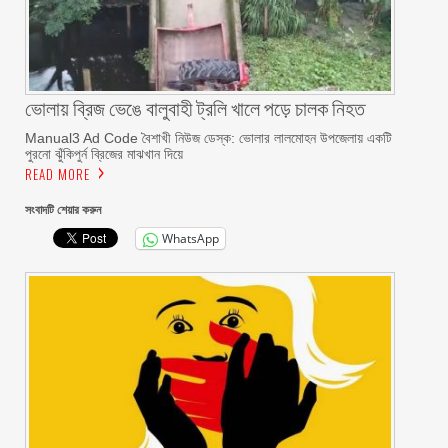
ভোলায় ব্রিজ ভেঙে বালুবাহী ট্রলি খালে পড়ে চালক নিহত
Manual3 Ad Code বৈশাখী নিউজ ডেস্ক: ভোলার লালমোহন উপজেলায় একটি
পুরনো ঝুঁকিপুর্ন ব্রিজের মাঝখান দিয়ে
READ MORE
সংবাদটি শেয়ার করুন
WhatsApp