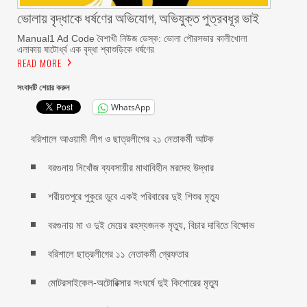
ভোলায় বৃদ্ধাকে ধর্ষণের অভিযোগ, অভিযুক্ত পুত্রবধূর ভাই
Manual1 Ad Code বৈশাখী নিউজ ডেস্ক: ভোলা পৌরসভার কালীখোলা
এলাকায় ষাটোর্ধ্ব এক বৃদ্ধা শ্বাশুড়িকে ধর্ষণের
READ MORE
সংবাদটি শেয়ার করুন
WhatsApp
বরিশালে আওয়ামী লীগ ও ছাত্রলীগের ২১ নেতাকর্মী আটক
বরগুনায় নিখোঁজ ব্যবসায়ীর মাথাবিহীন মরদেহ উদ্ধার
শরীয়তপুরে পুকুরে ডুবে একই পরিবারের দুই শিশুর মৃত্যু
বরগুনায় মা ও দুই মেয়ের রহস্যজনক মৃত্যু, বিচার দাবিতে বিক্ষোভ
বরিশালে ছাত্রলীগের ১১ নেতাকর্মী গ্রেফতার
মোটরসাইকেল-অটোরিক্সার সংঘর্ষে দুই কিশোরের মৃত্যু