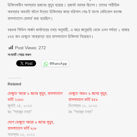
চিকিৎসাধীন অবস্থায় দুজনের মৃত্যু হয়েছে। দুজনই বয়স্ক ছিলেন। তাদের শারীরিক
অবস্থার অবনতি ঘটলে উন্নত চিকিৎসার জন্য বরিশাল শের-ই বাংলা মেডিকেল কলেজ
হাসপাতালে রেফার্ড করা হয়েছিল।
বরগুনা সিভিল সার্জন কার্যালয়ের তথ্য অনুযায়ী, এ বছর জানুয়ারি থেকে এখন পর্যন্ত ১ হাজার
৫৪৪ জন ডেঙ্গুতে আক্রান্ত হয়ে হাসপাতালে চিকিৎসা নিয়েছেন।
Post Views:
272
সংবাদটি শেয়ার করুন
WhatsApp
Related
ডেঙ্গুতে আরো ৯ জনের মৃত্যু, হাসপাতালে
ডেঙ্গুতে আরও ৯ জনের মৃত্যু,
ভর্তি ২২৯৩
হাসপাতালে ভর্তি ৪৫৯
জুলাই ২৪, ২০২৩
ডিসেম্বর ১০, ২০২৩
In "স্বাস্থ্য তথ্য"
In "স্বাস্থ্য তথ্য"
দেশে ডেঙ্গুতে আরো ৬ জনের মৃত্যু,
হাসপাতালে ভর্তি ৯১৮
নভেম্বর ১২, ২০২২