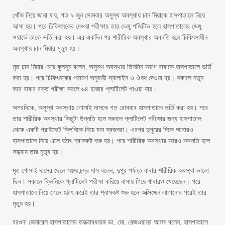
খোঁজ নিয়ে জানা যায়, গত ৯ জুন সোমবার অসুস্থ অবস্থায় চান মিয়াকে হাসপাতালে নিয়ে
আসা হয়। পরে চিকিৎসকের দেওয়া পরীক্ষায় তার ডেঙ্গু পজিটিভ হলে হাসপাতালের ডেঙ্গু
ওয়ার্ডে তাকে ভর্তি করা হয়। এর একদিন পর শারীরিক অবস্থার অবনতি হলে চিকিৎসাধীন
অবস্থায় চান মিয়ার মৃত্যু হয়।
মৃত চান মিয়ার মেয়ে কুলসুম বলেন, অসুস্থ অবস্থায় তিনদিন আগে বাবাকে হাসপাতালে ভর্তি
করা হয়। পরে চিকিৎসকের পরামর্শ অনুযায়ী স্যালাইন ও ঔষধ দেওয়া হয়। সকালে নতুন
করে বাবার রক্ত পরীক্ষা করলে ৬৪ হাজার প্লাটিলেট পাওয়া যায়।
অপরদিকে, অসুস্থ অবস্থায় গোসাই দাসকে গত রোববার হাসপাতালে ভর্তি করা হয়। পরে
তার শারীরিক অবস্থার কিছুটা উন্নতি হলে সকালে প্লাটিলেট পরীক্ষার জন্য হাসপাতাল
থেকে একটি প্রাইভেট ক্লিনিকে নিয়ে যান স্বজনরা। এরপর দুপুরের দিকে আবারও
হাসপাতালে নিয়ে এলে হঠাৎ শ্বাসকষ্ট শুরু হয়। পরে শারীরিক অবস্থার আরও অবনতি হলে
সন্ধ্যায় তার মৃত্যু হয়।
মৃত গোসাই দাসের ছেলে সঞ্জয় চন্দ্র দাস বলেন, দুপুর পর্যন্ত বাবার শারীরিক অবস্থা ভালো
ছিল। সকালে ক্লিনিকে প্লাটিলেট পরীক্ষা করিয়ে বাসায় গিয়ে খাবারও খেয়েছেন। পরে
হাসপাতালে নিয়ে গেলে হঠাৎ করেই তার শ্বাসকষ্ট শুরু হলে অক্সিজেন লাগানোর পরেই তার
মৃত্যু হয়।
বরগুনা জেনারেল হাসপাতালের তত্ত্বাবধায়ক ডা. মো. রেজওয়ানুর আলম বলেন, হাসপাতালে