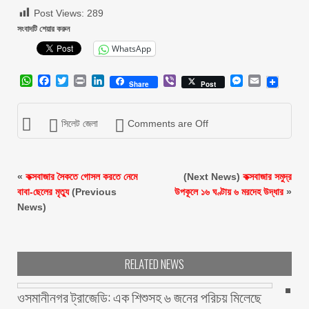
Post Views:
289
সংবাদটি শেয়ার করুন
WhatsApp
WhatsApp
Facebook
Twitter
Print
LinkedIn
Viber
Messenger
Email
Share
Post
সিলেট জেলা
Comments are Off
«
কক্সবাজার সৈকতে গোসল করতে নেমে
(Next News)
কক্সবাজার সমুদ্র
বাবা-ছেলের মৃত্যু
(Previous
উপকূলে ১৬ ঘণ্টায় ৬ মরদেহ উদ্ধার
»
News)
RELATED NEWS
ওসমানীনগর ট্রাজেডি: এক শিশুসহ ৬ জনের পরিচয় মিলেছে