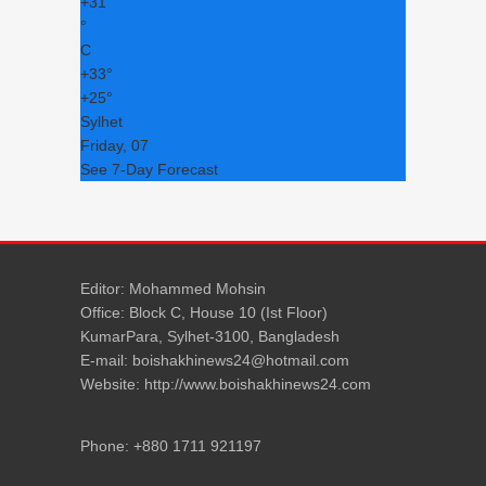
+
31
°
C
+
33°
+
25°
Sylhet
Friday, 07
See 7-Day Forecast
Editor: Mohammed Mohsin
Office: Block C, House 10 (Ist Floor)
KumarPara, Sylhet-3100, Bangladesh
E-mail: boishakhinews24@hotmail.com
Website: http://www.boishakhinews24.com
Phone: +880 1711 921197