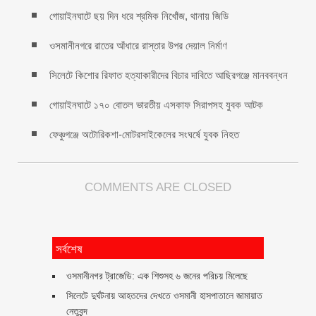
গোয়াইনঘাটে ছয় দিন ধরে শ্রমিক নিখোঁজ, থানায় জিডি
ওসমানীনগরে রাতের আঁধারে রাস্তার উপর দেয়াল নির্মাণ
সিলেটে কিশোর রিফাত হত্যাকারীদের বিচার দাবিতে আছিরগঞ্জে মানববন্ধন
গোয়াইনঘাটে ১৭০ বোতল ভারতীয় এসকাফ সিরাপসহ যুবক আটক
ফেঞ্চুগঞ্জে অটোরিকশা-মোটরসাইকেলের সংঘর্ষে যুবক নিহত
COMMENTS ARE CLOSED
সর্বশেষ
ওসমানীনগর ট্রাজেডি: এক শিশুসহ ৬ জনের পরিচয় মিলেছে
সিলেটে দুর্ঘটনায় আহতদের দেখতে ওসমানী হাসপাতালে জামায়াত
নেতৃবৃন্দ