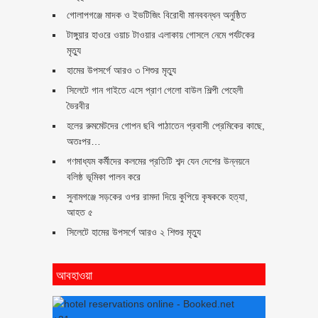
গোলাপগঞ্জে মাদক ও ইভটিজিং বিরোধী মানববন্ধন অনুষ্ঠিত
টাঙ্গুয়ার হাওরে ওয়াচ টাওয়ার এলাকায় গোসলে নেমে পর্যটকের
মৃত্যু
হামের উপসর্গে আরও ৩ শিশুর মৃত্যু
সিলেটে গান গাইতে এসে প্রাণ গেলো বাউল শিল্পী পেহেলী
ভৈরবীর
হলের রুমমেটদের গোপন ছবি পাঠাতেন প্রবাসী প্রেমিকের কাছে,
অতঃপর…
গণমাধ্যম কর্মীদের কলমের প্রতিটি শব্দ যেন দেশের উন্নয়নে
বলিষ্ঠ ভূমিকা পালন করে
সুনামগঞ্জে সড়কের ওপর রামদা দিয়ে কুপিয়ে কৃষককে হত্যা,
আহত ৫
সিলেটে হামের উপসর্গে আরও ২ শিশুর মৃত্যু
আবহাওয়া