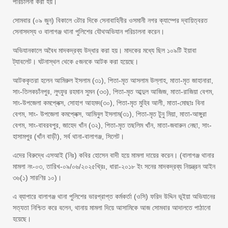
পরিচালনা করা হয়।
সোমবার (০৯ জুন) বিকালে ৩টার দিকে সেনাবাহিনীর ওসমানী নগর ক্যাম্পের দ্বায়িত্বরত
সেনাসদস্য ও বালাগঞ্জ থানা পুলিশের যৌথঅভিযান পরিচালনা করেন।
অভিযানকালে অবৈধ মাদকদ্রব্য উদ্ধার করা হয়। মাদকের মধ্যে ছিল ১০৯টি ইয়াবা
ট্যাবলেট। ঘটনাস্থল থেকে ৫জনকে আটক করা হয়েছে।
আটককৃতরা হলেন আমিরুল ইসলাম (৩১), পিতা-মৃত আসলাম উল্লাহ, মাতা-মৃত জাহানারা,
সাং-তিলকচাঁনপুর, লুৎফুর রহমান সুমন (৩৩), পিতা-মৃত আব্দুল আজিজ, মাতা-রাজিয়া বেগম,
সাং-উপজেলা কমপ্লেক্স, সোহাগ আহমদ(৩০), পিতা-মৃত মুহিব আলী, মাতা-মোছাঃ বিনা
বেগম, সাং- উপজেলা কমপ্লেক্স, আমিনুল ইসলাম(৩১), পিতা-মৃত টুনু মিয়া, মাতা-আঙ্গুরা
বেগম, সাং-বাবরবপুর, জাহেদ খাঁন (৩২), পিতা-মৃত তছলিম খাঁন, মাতা-জবারুন নেছা, সাং-
হাসামপুর (খাঁন বাড়ী), সর্ব থানা-বালাগঞ্জ, সিলেট।
এদের বিরুদ্ধে এসআই (নিঃ) কবির হোসেন বাদী হয়ে মামলা দায়ের করেন। (বালাগঞ্জ থানার
মামলা নং-০৩, তারিখ-০৯/০৬/২০২৫খ্রিঃ, ধারা-২০১৮ ইং সনের মাদকদ্রব্য নিয়ন্ত্রন আইন
৩৬(১) সারণির ১০)।
এ ব্যাপারে বালাগঞ্জ থানা পুলিশের ভারপ্রাপ্ত কর্মকর্তা (ওসি) ফরিদ উদ্দিন ভূইয়া অভিযানের
সত্যতা নিশ্চিত করে বলেন, থানায় মামলা দিয়ে আসামিকে আজ সোমবার আদালতে পাঠানো
হয়েছে।