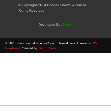
© Copyright-2014 Boishakhinews24.com All
Rights Reserved
Developed By
Media
it
© 2026: www.boishakhinews24.com
| NewsPress Theme by:
D5
Creation
| Powered by:
WordPress